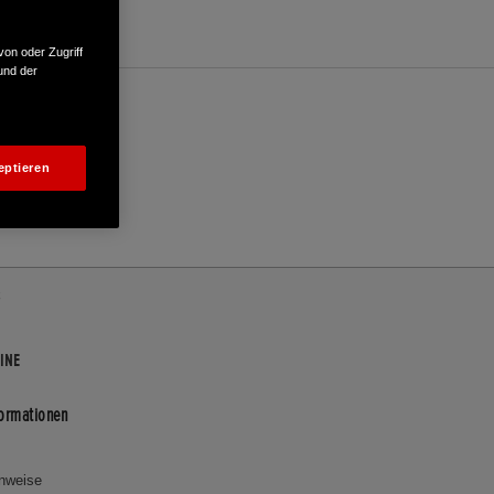
von oder Zugriff
und der
eptieren
INE
formationen
inweise