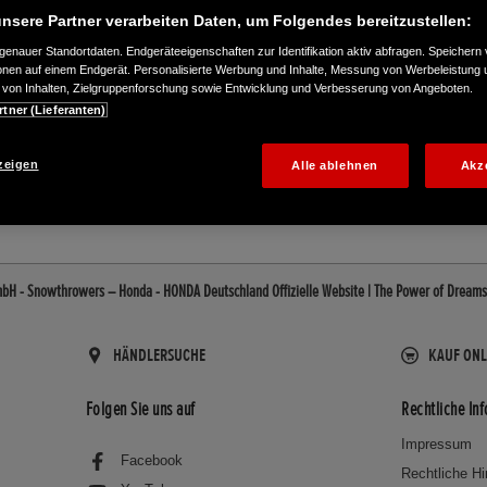
nsere Partner verarbeiten Daten, um Folgendes bereitzustellen:
enauer Standortdaten. Endgeräteeigenschaften zur Identifikation aktiv abfragen. Speichern 
ionen auf einem Endgerät. Personalisierte Werbung und Inhalte, Messung von Werbeleistung 
von Inhalten, Zielgruppenforschung sowie Entwicklung und Verbesserung von Angeboten.
rtner (Lieferanten)
02180
zeigen
Alle ablehnen
Akz
H - Snowthrowers – Honda - HONDA Deutschland Offizielle Website | The Power of Dreams
HÄNDLERSUCHE
KAUF ONL
Folgen Sie uns auf
Rechtliche In
Impressum
Facebook
Rechtliche H