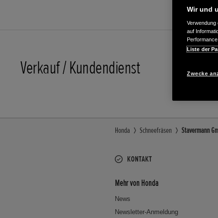
Wir und u
Verwendung g
auf Informat
Performance 
Liste der Pa
Verkauf / Kundendienst
05203/7
Zwecke an
Honda
Schneefräsen
Stavermann Gmb
KONTAKT
Mehr von Honda
News
Newsletter-Anmeldung