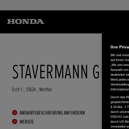
Ihre Priv
Wir und uns
auf Ihrem Ge
STAVERMANN GMBH
„Wir und uns
Auswahl von 
deaktiviert s
Menü jederzei
Voreinstellun
Esch 1
,
33824
,
Werther
Informatione
Durch das Kl
gespeicherte
§ 25 Abs. 1 
ANFAHRTSBESCHREIBUNG ANFORDERN
durch unsere 
DSGVO solche
WEBSITE
durch US-Beh
verarbeitet 