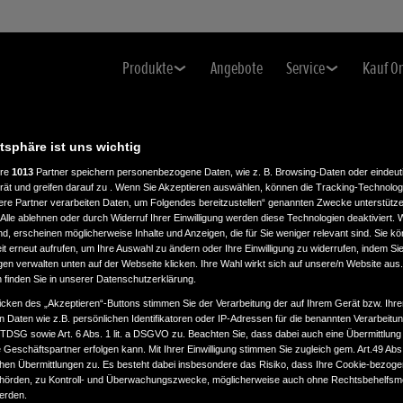
Produkte
Angebote
Service
Kauf O
atsphäre ist uns wichtig
ere
1013
Partner speichern personenbezogene Daten, wie z. B. Browsing-Daten oder eindeu
rät und greifen darauf zu . Wenn Sie Akzeptieren auswählen, können die Tracking-Technologi
ere Partner verarbeiten Daten, um Folgendes bereitzustellen“ genannten Zwecke unterstütze
Alle ablehnen oder durch Widerruf Ihrer Einwilligung werden diese Technologien deaktiviert.
ind, erscheinen möglicherweise Inhalte und Anzeigen, die für Sie weniger relevant sind. Sie k
t erneut aufrufen, um Ihre Auswahl zu ändern oder Ihre Einwilligung zu widerrufen, indem Sie
gen verwalten unten auf der Webseite klicken. Ihre Wahl wirkt sich auf unsere/n Website aus
n finden Sie in unserer Datenschutzerklärung.
icken des „Akzeptieren“-Buttons stimmen Sie der Verarbeitung der auf Ihrem Gerät bzw. Ihre
n Daten wie z.B. persönlichen Identifikatoren oder IP-Adressen für die benannten Verarbei
TTDSG sowie Art. 6 Abs. 1 lit. a DSGVO zu. Beachten Sie, dass dabei auch eine Übermittlung
Geschäftspartner erfolgen kann. Mit Ihrer Einwilligung stimmen Sie zugleich gem. Art.49 Abs.1
n Übermittlungen zu. Es besteht dabei insbesondere das Risiko, dass Ihre Cookie-bezog
örden, zu Kontroll- und Überwachungszwecke, möglicherweise auch ohne Rechtsbehelfsmö
werden.