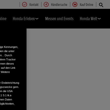
Kontakt
Händlersuche
Kauf Online
nline
Honda Erleben
Messen und Events
Honda Welt
tige Kennungen,
en die unter
n. . Durch
 Wenn Tracker
önnen dieses
 auf den Link
. Weitere
r Endeinrichtung
tungszwecke gem.
 in die USA
 S.1 lit.a
enen Daten
glichkeiten,