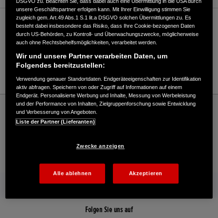
DSGVO zu. Beachten Sie, dass dabei auch eine Übermittlung in die USA durch
unsere Geschäftspartner erfolgen kann. Mit Ihrer Einwilligung stimmen Sie
zugleich gem. Art.49 Abs.1 S.1 lit.a DSGVO solchen Übermittlungen zu. Es
Verkauf / Kundendienst
besteht dabei insbesondere das Risiko, dass Ihre Cookie-bezogenen Daten
durch US-Behörden, zu Kontroll- und Überwachungszwecke, möglicherweise
auch ohne Rechtsbehelfsmöglichkeiten, verarbeitet werden.
Wir und unsere Partner verarbeiten Daten, um
05362/7766
Folgendes bereitzustellen:
E-Mail
Verwendung genauer Standortdaten. Endgeräteeigenschaften zur Identifikation
aktiv abfragen. Speichern von oder Zugriff auf Informationen auf einem
Endgerät. Personalisierte Werbung und Inhalte, Messung von Werbeleistung
Honda
Schneefräsen
und der Performance von Inhalten, Zielgruppenforschung sowie Entwicklung
und Verbesserung von Angeboten.
Motorgeräte Schmidt - Schneefräsen – Honda - HONDA Deutschland Offizielle
Liste der Partner (Lieferanten)
Website | The Power of Dreams
Zwecke anzeigen
Kontakt
Händlersuche
Kauf Online
Alle ablehnen
Akzeptieren
Mehr von Honda
Folgen Sie uns auf