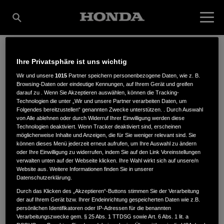
Ihre Privatsphäre ist uns wichtig
MOTORGERÄTE
Wir und unsere
1015
Partner speichern personenbezogene Daten, wie z. B.
Browsing-Daten oder eindeutige Kennungen, auf Ihrem Gerät und greifen
darauf zu . Wenn Sie Akzeptieren auswählen, können die Tracking-
SCHMIDT
Technologien die unter „Wir und unsere Partner verarbeiten Daten, um
Folgendes bereitzustellen“ genannten Zwecke unterstützen. . Durch Auswahl
von Alle ablehnen oder durch Widerruf Ihrer Einwilligung werden diese
Technologien deaktiviert. Wenn Tracker deaktiviert sind, erscheinen
möglicherweise Inhalte und Anzeigen, die für Sie weniger relevant sind. Sie
können dieses Menü jederzeit erneut aufrufen, um Ihre Auswahl zu ändern
Vor dem Dorfe 5
,
38554
,
Weyhausen
oder Ihre Einwilligung zu widerrufen, indem Sie auf den Link Voreinstellungen
verwalten unten auf der Webseite klicken. Ihre Wahl wirkt sich auf unsere/n
Website aus. Weitere Informationen finden Sie in unserer
Datenschutzerklärung.
Durch das Klicken des „Akzeptieren“-Buttons stimmen Sie der Verarbeitung
der auf Ihrem Gerät bzw. Ihrer Endeinrichtung gespeicherten Daten wie z.B.
ANFAHRTSBESCHREIBUNG ANFORDERN
persönlichen Identifikatoren oder IP-Adressen für die benannten
Verarbeitungszwecke gem. § 25 Abs. 1 TTDSG sowie Art. 6 Abs. 1 lit. a