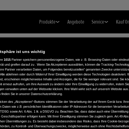
Produkte
Angebote
Service
Kauf O
atsphäre ist uns wichtig
ere
1015
Partner speichern personenbezogene Daten, wie z. B. Browsing-Daten oder eindeu
E
rät und greifen darauf zu . Wenn Sie Akzeptieren auswählen, können die Tracking-Technologi
ere Partner verarbeiten Daten, um Folgendes bereitzustellen“ genannten Zwecke unterstütze
Alle ablehnen oder durch Widerruf Ihrer Einwilligung werden diese Technologien deaktiviert.
ind, erscheinen möglicherweise Inhalte und Anzeigen, die für Sie weniger relevant sind. Sie k
t erneut aufrufen, um Ihre Auswahl zu ändern oder Ihre Einwilligung zu widerrufen, indem Sie
gen verwalten unten auf der Webseite klicken. Ihre Wahl wirkt sich auf unsere/n Website aus
n finden Sie in unserer Datenschutzerklärung.
icken des „Akzeptieren“-Buttons stimmen Sie der Verarbeitung der auf Ihrem Gerät bzw. Ihre
n Daten wie z.B. persönlichen Identifikatoren oder IP-Adressen für die benannten Verarbei
TTDSG sowie Art. 6 Abs. 1 lit. a DSGVO zu. Beachten Sie, dass dabei auch eine Übermittlung
Geschäftspartner erfolgen kann. Mit Ihrer Einwilligung stimmen Sie zugleich gem. Art.49 Abs.1
n Übermittlungen zu. Es besteht dabei insbesondere das Risiko, dass Ihre Cookie-bezog
örden, zu Kontroll- und Überwachungszwecke, möglicherweise auch ohne Rechtsbehelfsmö