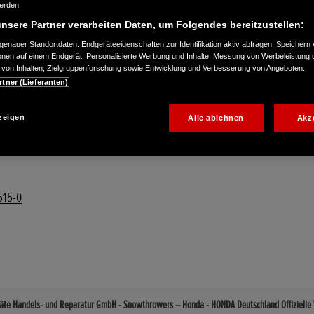
werden.
nsere Partner verarbeiten Daten, um Folgendes bereitzustellen:
enauer Standortdaten. Endgeräteeigenschaften zur Identifikation aktiv abfragen. Speichern 
ionen auf einem Endgerät. Personalisierte Werbung und Inhalte, Messung von Werbeleistung 
von Inhalten, Zielgruppenforschung sowie Entwicklung und Verbesserung von Angeboten.
rtner (Lieferanten)
zeigen
Alle ablehnen
Akz
515-0
te Handels- und Reparatur GmbH - Snowthrowers – Honda - HONDA Deutschland Offizielle 