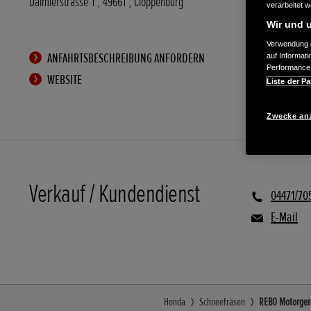
Daimlerstrasse 1
,
49661
,
Cloppenburg
verarbeitet 
Wir und u
Verwendung g
ANFAHRTSBESCHREIBUNG ANFORDERN
auf Informat
Performance 
WEBSITE
Liste der Pa
Zwecke an
Verkauf / Kundendienst
04471/70
E-Mail
Honda
Schneefräsen
REBO Motorgerä