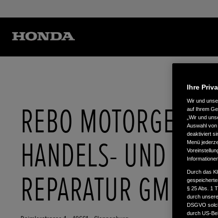
Ihre Priv
Wir und uns
REBO MOTORGERÄT
auf Ihrem Ge
„Wir und uns
Auswahl von 
deaktiviert s
HANDELS- UND
Menü jederzei
Voreinstellun
Informatione
Durch das Kl
REPARATUR GMBH
gespeicherte
§ 25 Abs. 1 
durch unsere 
DSGVO solche
durch US-Beh