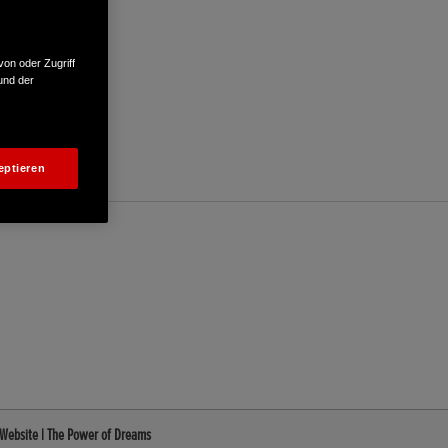
von oder Zugriff
und der
eptieren
Website | The Power of Dreams