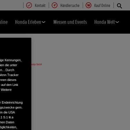
Kontakt
Händlersuche
Kauf Online
nline
Honda Erleben
Messen und Events
Honda Welt
tige Kennungen,
en die unter
n. . Durch
 Wenn Tracker
önnen dieses
 auf den Link
. Weitere
r Endeinrichtung
tungszwecke gem.
 in die USA
 S.1 lit.a
enen Daten
glichkeiten,