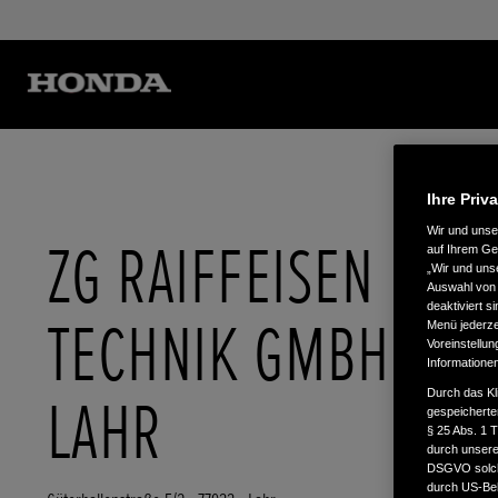
Ihre Priv
Wir und uns
ZG RAIFFEISEN
auf Ihrem Ge
„Wir und uns
Auswahl von 
deaktiviert s
TECHNIK GMBH -
Menü jederzei
Voreinstellun
Informatione
Durch das Kl
LAHR
gespeicherte
§ 25 Abs. 1 
durch unsere 
DSGVO solche
durch US-Beh