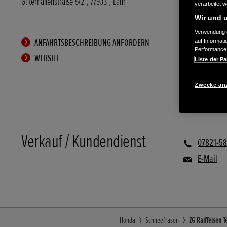
Güterhallenstraße 5/2
,
77933
,
Lahr
verarbeitet 
Wir und u
Verwendung g
ANFAHRTSBESCHREIBUNG ANFORDERN
auf Informat
Performance 
WEBSITE
Liste der Pa
Zwecke an
Verkauf / Kundendienst
07821-5
E-Mail
Honda
Schneefräsen
ZG Raiffeisen 