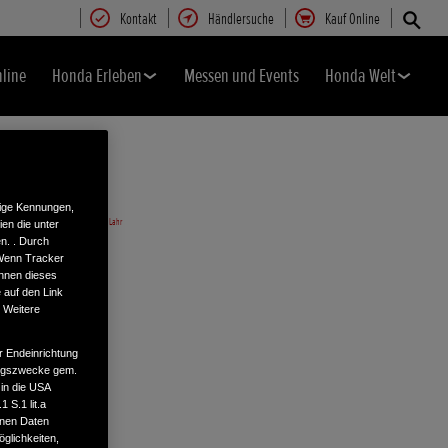
Kontakt
Händlersuche
Kauf Online
nline
Honda Erleben
Messen und Events
Honda Welt
tige Kennungen,
en die unter
n. . Durch
 Wenn Tracker
önnen dieses
 auf den Link
. Weitere
r Endeinrichtung
tungszwecke gem.
 in die USA
 S.1 lit.a
enen Daten
glichkeiten,