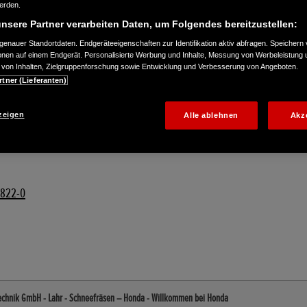
werden.
nsere Partner verarbeiten Daten, um Folgendes bereitzustellen:
enauer Standortdaten. Endgeräteeigenschaften zur Identifikation aktiv abfragen. Speichern 
ionen auf einem Endgerät. Personalisierte Werbung und Inhalte, Messung von Werbeleistung 
von Inhalten, Zielgruppenforschung sowie Entwicklung und Verbesserung von Angeboten.
rtner (Lieferanten)
zeigen
Alle ablehnen
Akz
8822-0
Technik GmbH - Lahr - Schneefräsen – Honda - Willkommen bei Honda