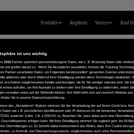
Produkte
Angebote
Service
Kauf O
atsphäre ist uns wichtig
ere
1015
Partner speichern personenbezogene Daten, wie z. B. Browsing-Daten oder eindeu
rät und greifen darauf zu . Wenn Sie Akzeptieren auswählen, können die Tracking-Technologi
ere Partner verarbeiten Daten, um Folgendes bereitzustellen“ genannten Zwecke unterstütze
Alle ablehnen oder durch Widerruf Ihrer Einwilligung werden diese Technologien deaktiviert.
ind, erscheinen möglicherweise Inhalte und Anzeigen, die für Sie weniger relevant sind. Sie k
t erneut aufrufen, um Ihre Auswahl zu ändern oder Ihre Einwilligung zu widerrufen, indem Sie
gen verwalten unten auf der Webseite klicken. Ihre Wahl wirkt sich auf unsere/n Website aus
n finden Sie in unserer Datenschutzerklärung.
icken des „Akzeptieren“-Buttons stimmen Sie der Verarbeitung der auf Ihrem Gerät bzw. Ihre
n Daten wie z.B. persönlichen Identifikatoren oder IP-Adressen für die benannten Verarbei
TTDSG sowie Art. 6 Abs. 1 lit. a DSGVO zu. Beachten Sie, dass dabei auch eine Übermittlung
Geschäftspartner erfolgen kann. Mit Ihrer Einwilligung stimmen Sie zugleich gem. Art.49 Abs.1
n Übermittlungen zu. Es besteht dabei insbesondere das Risiko, dass Ihre Cookie-bezog
örden, zu Kontroll- und Überwachungszwecke, möglicherweise auch ohne Rechtsbehelfsmö