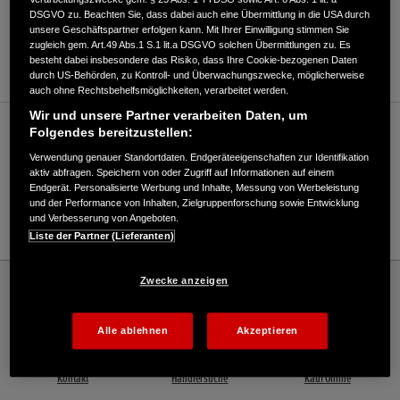
DSGVO zu. Beachten Sie, dass dabei auch eine Übermittlung in die USA durch
ANFAHRTSBESCHREIBUNG ANFORDERN
unsere Geschäftspartner erfolgen kann. Mit Ihrer Einwilligung stimmen Sie
zugleich gem. Art.49 Abs.1 S.1 lit.a DSGVO solchen Übermittlungen zu. Es
WEBSITE
besteht dabei insbesondere das Risiko, dass Ihre Cookie-bezogenen Daten
durch US-Behörden, zu Kontroll- und Überwachungszwecke, möglicherweise
auch ohne Rechtsbehelfsmöglichkeiten, verarbeitet werden.
Wir und unsere Partner verarbeiten Daten, um
Verkauf / Kundendienst
Folgendes bereitzustellen:
Verwendung genauer Standortdaten. Endgeräteeigenschaften zur Identifikation
aktiv abfragen. Speichern von oder Zugriff auf Informationen auf einem
Endgerät. Personalisierte Werbung und Inhalte, Messung von Werbeleistung
06261-9239-0
und der Performance von Inhalten, Zielgruppenforschung sowie Entwicklung
und Verbesserung von Angeboten.
E-Mail
Liste der Partner (Lieferanten)
Honda
Schneefräsen
Zwecke anzeigen
ZG Raiffeisen Technik GmbH - Mosbach - Schneefräsen – Honda - Willkommen bei
Honda
Alle ablehnen
Akzeptieren
Kontakt
Händlersuche
Kauf Online