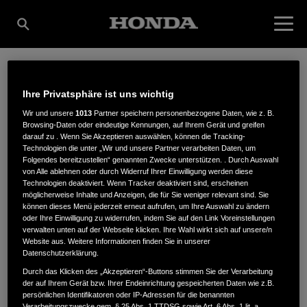
ZG RAIFFEISEN
Ihre Privatsphäre ist uns wichtig
Wir und unsere
1013
Partner speichern personenbezogene Daten, wie z. B.
Browsing-Daten oder eindeutige Kennungen, auf Ihrem Gerät und greifen
TECHNIK GMBH -
darauf zu . Wenn Sie Akzeptieren auswählen, können die Tracking-
Technologien die unter „Wir und unsere Partner verarbeiten Daten, um
Folgendes bereitzustellen“ genannten Zwecke unterstützen. . Durch Auswahl
von Alle ablehnen oder durch Widerruf Ihrer Einwilligung werden diese
Technologien deaktiviert. Wenn Tracker deaktiviert sind, erscheinen
MOSBACH
möglicherweise Inhalte und Anzeigen, die für Sie weniger relevant sind. Sie
können dieses Menü jederzeit erneut aufrufen, um Ihre Auswahl zu ändern
oder Ihre Einwilligung zu widerrufen, indem Sie auf den Link Voreinstellungen
verwalten unten auf der Webseite klicken. Ihre Wahl wirkt sich auf unsere/n
Website aus. Weitere Informationen finden Sie in unserer
Eisenbahnstraße 3/3
,
74821
,
Mosbach
Datenschutzerklärung.
Durch das Klicken des „Akzeptieren“-Buttons stimmen Sie der Verarbeitung
der auf Ihrem Gerät bzw. Ihrer Endeinrichtung gespeicherten Daten wie z.B.
persönlichen Identifikatoren oder IP-Adressen für die benannten
Verarbeitungszwecke gem. § 25 Abs. 1 TTDSG sowie Art. 6 Abs. 1 lit. a