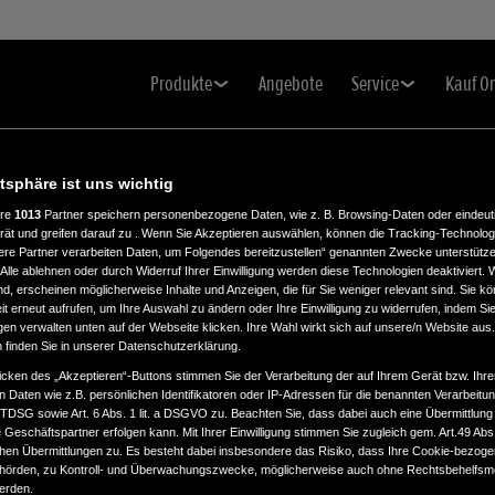
Produkte
Angebote
Service
Kauf O
atsphäre ist uns wichtig
ere
1013
Partner speichern personenbezogene Daten, wie z. B. Browsing-Daten oder eindeu
rät und greifen darauf zu . Wenn Sie Akzeptieren auswählen, können die Tracking-Technologi
ere Partner verarbeiten Daten, um Folgendes bereitzustellen“ genannten Zwecke unterstütze
Alle ablehnen oder durch Widerruf Ihrer Einwilligung werden diese Technologien deaktiviert.
ind, erscheinen möglicherweise Inhalte und Anzeigen, die für Sie weniger relevant sind. Sie k
t erneut aufrufen, um Ihre Auswahl zu ändern oder Ihre Einwilligung zu widerrufen, indem Sie
gen verwalten unten auf der Webseite klicken. Ihre Wahl wirkt sich auf unsere/n Website aus
n finden Sie in unserer Datenschutzerklärung.
icken des „Akzeptieren“-Buttons stimmen Sie der Verarbeitung der auf Ihrem Gerät bzw. Ihre
n Daten wie z.B. persönlichen Identifikatoren oder IP-Adressen für die benannten Verarbei
TTDSG sowie Art. 6 Abs. 1 lit. a DSGVO zu. Beachten Sie, dass dabei auch eine Übermittlung
Geschäftspartner erfolgen kann. Mit Ihrer Einwilligung stimmen Sie zugleich gem. Art.49 Abs.1
n Übermittlungen zu. Es besteht dabei insbesondere das Risiko, dass Ihre Cookie-bezog
örden, zu Kontroll- und Überwachungszwecke, möglicherweise auch ohne Rechtsbehelfsmö
werden.