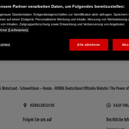
nsere Partner verarbeiten Daten, um Folgendes bereitzustellen:
enauer Standortdaten. Endgeräteeigenschaften zur Identifikation aktiv abfragen. Speichern 
ionen auf einem Endgerät. Personalisierte Werbung und Inhalte, Messung von Werbeleistung 
von Inhalten, Zielgruppenforschung sowie Entwicklung und Verbesserung von Angeboten.
rtner (Lieferanten)
zeigen
Alle ablehnen
Akz
06080
MotorLand - Schneefräsen – Honda - HONDA Deutschland Offizielle Website | The Power o
HÄNDLERSUCHE
KAUF ONL
Folgen Sie uns auf
Rechtliche In
Impressum