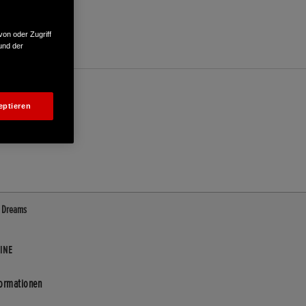
von oder Zugriff
und der
eptieren
f Dreams
INE
formationen