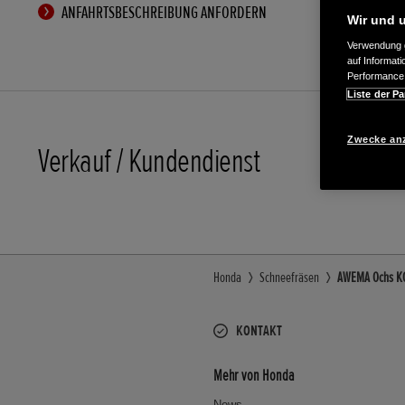
ANFAHRTSBESCHREIBUNG ANFORDERN
Wir und u
Verwendung g
auf Informat
Performance 
Liste der Pa
Zwecke an
Verkauf / Kundendienst
06631/7
Honda
Schneefräsen
AWEMA Ochs KG 
KONTAKT
Mehr von Honda
News