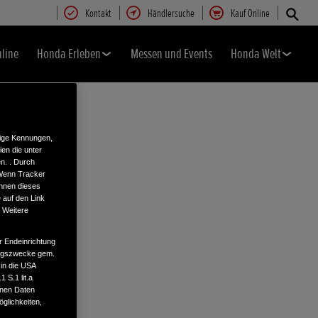
Kontakt
Händlersuche
Kauf Online
nline
Honda Erleben
Messen und Events
Honda Welt
tige Kennungen,
en die unter
n. . Durch
 Wenn Tracker
önnen dieses
 auf den Link
. Weitere
r Endeinrichtung
tungszwecke gem.
 in die USA
 S.1 lit.a
enen Daten
glichkeiten,