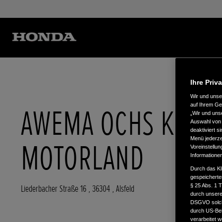
Ihre Priv
Wir und uns
auf Ihrem Ge
AWEMA OCHS KG
„Wir und uns
Auswahl von 
deaktiviert s
Menü jederzei
MOTORLAND
Voreinstellun
Informatione
Durch das Kl
gespeicherte
§ 25 Abs. 1 
Liederbacher Straße 16
,
36304
,
Alsfeld
durch unsere 
DSGVO solche
durch US-Beh
verarbeitet 