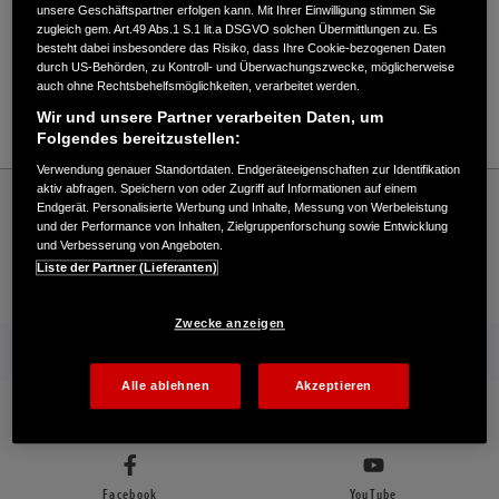
Verkauf / Kundendienst
unsere Geschäftspartner erfolgen kann. Mit Ihrer Einwilligung stimmen Sie
zugleich gem. Art.49 Abs.1 S.1 lit.a DSGVO solchen Übermittlungen zu. Es
besteht dabei insbesondere das Risiko, dass Ihre Cookie-bezogenen Daten
durch US-Behörden, zu Kontroll- und Überwachungszwecke, möglicherweise
auch ohne Rechtsbehelfsmöglichkeiten, verarbeitet werden.
02382-6936
Wir und unsere Partner verarbeiten Daten, um
E-Mail
Folgendes bereitzustellen:
Verwendung genauer Standortdaten. Endgeräteeigenschaften zur Identifikation
Honda
Schneefräsen
aktiv abfragen. Speichern von oder Zugriff auf Informationen auf einem
Endgerät. Personalisierte Werbung und Inhalte, Messung von Werbeleistung
Bernhard Nawrot - Schneefräsen – Honda - Willkommen bei Honda
und der Performance von Inhalten, Zielgruppenforschung sowie Entwicklung
und Verbesserung von Angeboten.
Liste der Partner (Lieferanten)
Kontakt
Händlersuche
Kauf Online
Zwecke anzeigen
Mehr von Honda
Alle ablehnen
Akzeptieren
Folgen Sie uns auf
Facebook
YouTube