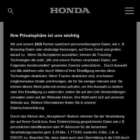
Ihre Privatsphäre ist uns wichtig
BERNHARD NAWROT
Wir und unsere
1015
Partner speichern personenbezogene Daten, wie z. B.
Browsing-Daten oder eindeutige Kennungen, auf Ihrem Gerät und greifen
darauf zu . Wenn Sie Akzeptieren auswählen, können die Tracking-
Technologien die unter „Wir und unsere Partner verarbeiten Daten, um
Folgendes bereitzustellen“ genannten Zwecke unterstützen. . Durch Auswahl
Beckumer Str. 127-133
,
59229
,
Ahlen
von Alle ablehnen oder durch Widerruf Ihrer Einwilligung werden diese
Technologien deaktiviert. Wenn Tracker deaktiviert sind, erscheinen
möglicherweise Inhalte und Anzeigen, die für Sie weniger relevant sind. Sie
können dieses Menü jederzeit erneut aufrufen, um Ihre Auswahl zu ändern
oder Ihre Einwilligung zu widerrufen, indem Sie auf den Link Voreinstellungen
verwalten unten auf der Webseite klicken. Ihre Wahl wirkt sich auf unsere/n
Website aus. Weitere Informationen finden Sie in unserer
ANFAHRTSBESCHREIBUNG ANFORDERN
Datenschutzerklärung.
WEBSITE
Durch das Klicken des „Akzeptieren“-Buttons stimmen Sie der Verarbeitung
der auf Ihrem Gerät bzw. Ihrer Endeinrichtung gespeicherten Daten wie z.B.
persönlichen Identifikatoren oder IP-Adressen für die benannten
Verarbeitungszwecke gem. § 25 Abs. 1 TTDSG sowie Art. 6 Abs. 1 lit. a
DSGVO zu. Beachten Sie, dass dabei auch eine Übermittlung in die USA durch