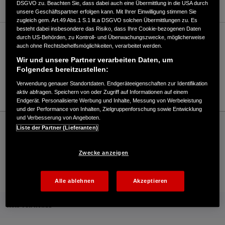
DSGVO zu. Beachten Sie, dass dabei auch eine Übermittlung in die USA durch
unsere Geschäftspartner erfolgen kann. Mit Ihrer Einwilligung stimmen Sie
zugleich gem. Art.49 Abs.1 S.1 lit.a DSGVO solchen Übermittlungen zu. Es
besteht dabei insbesondere das Risiko, dass Ihre Cookie-bezogenen Daten
durch US-Behörden, zu Kontroll- und Überwachungszwecke, möglicherweise
Verkauf / Kundendienst
auch ohne Rechtsbehelfsmöglichkeiten, verarbeitet werden.
Wir und unsere Partner verarbeiten Daten, um
Folgendes bereitzustellen:
07121/79666
Verwendung genauer Standortdaten. Endgeräteeigenschaften zur Identifikation
E-Mail
aktiv abfragen. Speichern von oder Zugriff auf Informationen auf einem
Endgerät. Personalisierte Werbung und Inhalte, Messung von Werbeleistung
und der Performance von Inhalten, Zielgruppenforschung sowie Entwicklung
und Verbesserung von Angeboten.
Honda
Schneefräsen
Liste der Partner (Lieferanten)
Mollenkopf GmbH & Co.KG - Snowthrowers – Honda - HONDA Deutschland Offizielle
Website | The Power of Dreams
Zwecke anzeigen
Kontakt
Händlersuche
Kauf Online
Alle ablehnen
Akzeptieren
Mehr von Honda