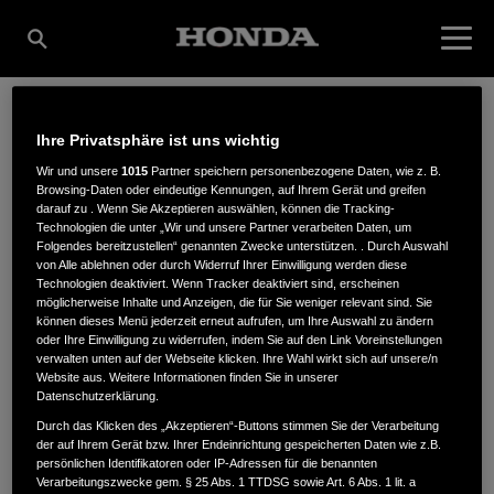
Ihre Privatsphäre ist uns wichtig
MOLLENKOPF GMBH
Wir und unsere
1015
Partner speichern personenbezogene Daten, wie z. B.
Browsing-Daten oder eindeutige Kennungen, auf Ihrem Gerät und greifen
darauf zu . Wenn Sie Akzeptieren auswählen, können die Tracking-
& CO.KG
Technologien die unter „Wir und unsere Partner verarbeiten Daten, um
Folgendes bereitzustellen“ genannten Zwecke unterstützen. . Durch Auswahl
von Alle ablehnen oder durch Widerruf Ihrer Einwilligung werden diese
Technologien deaktiviert. Wenn Tracker deaktiviert sind, erscheinen
möglicherweise Inhalte und Anzeigen, die für Sie weniger relevant sind. Sie
Memmelers Wiese 4
,
72793
,
Pfullingen
können dieses Menü jederzeit erneut aufrufen, um Ihre Auswahl zu ändern
oder Ihre Einwilligung zu widerrufen, indem Sie auf den Link Voreinstellungen
verwalten unten auf der Webseite klicken. Ihre Wahl wirkt sich auf unsere/n
Website aus. Weitere Informationen finden Sie in unserer
Datenschutzerklärung.
Durch das Klicken des „Akzeptieren“-Buttons stimmen Sie der Verarbeitung
der auf Ihrem Gerät bzw. Ihrer Endeinrichtung gespeicherten Daten wie z.B.
ANFAHRTSBESCHREIBUNG ANFORDERN
persönlichen Identifikatoren oder IP-Adressen für die benannten
WEBSITE
Verarbeitungszwecke gem. § 25 Abs. 1 TTDSG sowie Art. 6 Abs. 1 lit. a