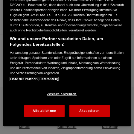
DSGVO zu. Beachten Sie, dass dabei auch eine Übermittlung in die USA durch
ANFAHRTSBESCHREIBUNG ANFORDERN
unsere Geschäftspartner erfolgen kann. Mit Ihrer Einwilligung stimmen Sie
zugleich gem. Art.49 Abs.1 S.1 lit.a DSGVO solchen Übermittlungen zu. Es
WEBSITE
besteht dabei insbesondere das Risiko, dass Ihre Cookie-bezogenen Daten
durch US-Behörden, zu Kontroll- und Überwachungszwecke, möglicherweise
auch ohne Rechtsbehelfsmöglichkeiten, verarbeitet werden.
Wir und unsere Partner verarbeiten Daten, um
Verkauf / Kundendienst
Folgendes bereitzustellen:
Verwendung genauer Standortdaten. Endgeräteeigenschaften zur Identifikation
aktiv abfragen. Speichern von oder Zugriff auf Informationen auf einem
Endgerät. Personalisierte Werbung und Inhalte, Messung von Werbeleistung
02842/9736070
und der Performance von Inhalten, Zielgruppenforschung sowie Entwicklung
und Verbesserung von Angeboten.
E-Mail
Liste der Partner (Lieferanten)
Honda
Schneefräsen
Zwecke anzeigen
KMS Kommunal-Maschinen-Service GmbH - Snowthrowers – Honda - HONDA
Deutschland Offizielle Website | The Power of Dreams
Alle ablehnen
Akzeptieren
Kontakt
Händlersuche
Kauf Online