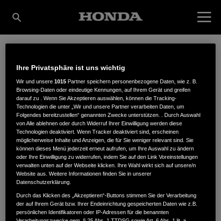
KMS KOMMUNAL-
Ihre Privatsphäre ist uns wichtig
Wir und unsere
1015
Partner speichern personenbezogene Daten, wie z. B.
Browsing-Daten oder eindeutige Kennungen, auf Ihrem Gerät und greifen
MASCHINEN-SERVICE
darauf zu . Wenn Sie Akzeptieren auswählen, können die Tracking-
Technologien die unter „Wir und unsere Partner verarbeiten Daten, um
Folgendes bereitzustellen“ genannten Zwecke unterstützen. . Durch Auswahl
von Alle ablehnen oder durch Widerruf Ihrer Einwilligung werden diese
Technologien deaktiviert. Wenn Tracker deaktiviert sind, erscheinen
GMBH
möglicherweise Inhalte und Anzeigen, die für Sie weniger relevant sind. Sie
können dieses Menü jederzeit erneut aufrufen, um Ihre Auswahl zu ändern
oder Ihre Einwilligung zu widerrufen, indem Sie auf den Link Voreinstellungen
verwalten unten auf der Webseite klicken. Ihre Wahl wirkt sich auf unsere/n
Website aus. Weitere Informationen finden Sie in unserer
Nordstr. 4
,
47475
,
Kamp-Lintfort
Datenschutzerklärung.
Durch das Klicken des „Akzeptieren“-Buttons stimmen Sie der Verarbeitung
der auf Ihrem Gerät bzw. Ihrer Endeinrichtung gespeicherten Daten wie z.B.
persönlichen Identifikatoren oder IP-Adressen für die benannten
Verarbeitungszwecke gem. § 25 Abs. 1 TTDSG sowie Art. 6 Abs. 1 lit. a