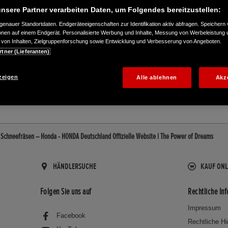
nsere Partner verarbeiten Daten, um Folgendes bereitzustellen:
enauer Standortdaten. Endgeräteeigenschaften zur Identifikation aktiv abfragen. Speichern 
ionen auf einem Endgerät. Personalisierte Werbung und Inhalte, Messung von Werbeleistung 
von Inhalten, Zielgruppenforschung sowie Entwicklung und Verbesserung von Angeboten.
rtner (Lieferanten)
888
zeigen
Alle ablehnen
Akz
- Schneefräsen – Honda - HONDA Deutschland Offizielle Website | The Power of Dreams
HÄNDLERSUCHE
KAUF ONL
Folgen Sie uns auf
Rechtliche In
Impressum
Facebook
Rechtliche H