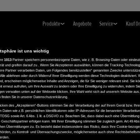
Produkte
Angebote
Service
Kauf O
atsphäre ist uns wichtig
ere
1013
Partner speichern personenbezogene Daten, wie z. B. Browsing-Daten oder eindeu
rät und greifen darauf zu . Wenn Sie Akzeptieren auswählen, können die Tracking-Technologi
ere Partner verarbeiten Daten, um Folgendes bereitzustellen“ genannten Zwecke unterstütze
Alle ablehnen oder durch Widerruf Ihrer Einwilligung werden diese Technologien deaktiviert.
ind, erscheinen möglicherweise Inhalte und Anzeigen, die für Sie weniger relevant sind. Sie k
t erneut aufrufen, um Ihre Auswahl zu ändern oder Ihre Einwilligung zu widerrufen, indem Sie
gen verwalten unten auf der Webseite klicken. Ihre Wahl wirkt sich auf unsere/n Website aus
n finden Sie in unserer Datenschutzerklärung.
icken des „Akzeptieren“-Buttons stimmen Sie der Verarbeitung der auf Ihrem Gerät bzw. Ihre
n Daten wie z.B. persönlichen Identifikatoren oder IP-Adressen für die benannten Verarbei
TTDSG sowie Art. 6 Abs. 1 lit. a DSGVO zu. Beachten Sie, dass dabei auch eine Übermittlung
Geschäftspartner erfolgen kann. Mit Ihrer Einwilligung stimmen Sie zugleich gem. Art.49 Abs.1
n Übermittlungen zu. Es besteht dabei insbesondere das Risiko, dass Ihre Cookie-bezog
örden, zu Kontroll- und Überwachungszwecke, möglicherweise auch ohne Rechtsbehelfsmö
werden.