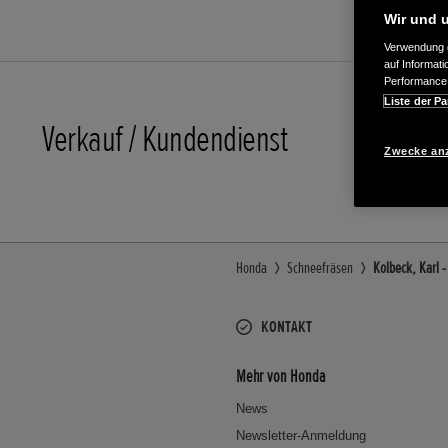
Wir und u
Verwendung g
auf Informat
Performance 
Liste der Pa
Verkauf / Kundendienst
09402/2
Zwecke an
Honda
Schneefräsen
Kolbeck, Karl 
KONTAKT
Mehr von Honda
News
Newsletter-Anmeldung