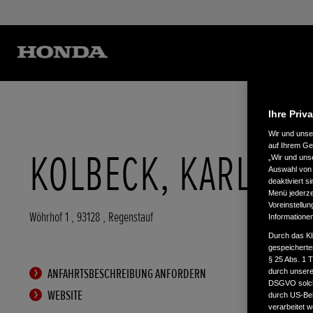
Ihre Priv
Wir und uns
auf Ihrem Ge
KOLBECK, KARL
„Wir und uns
Auswahl von 
deaktiviert s
Menü jederzei
Voreinstellun
Wöhrhof 1
,
93128
,
Regenstauf
Informatione
Durch das Kl
gespeicherte
§ 25 Abs. 1 
ANFAHRTSBESCHREIBUNG ANFORDERN
durch unsere 
DSGVO solche
WEBSITE
durch US-Beh
verarbeitet 