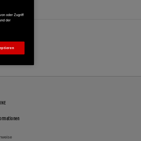
von oder Zugriff
und der
eptieren
INE
formationen
inweise