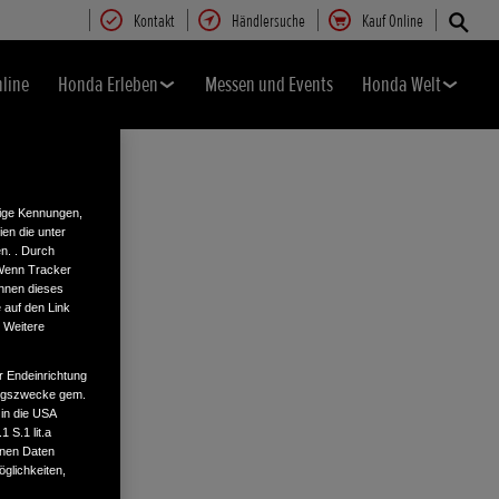
Kontakt
Händlersuche
Kauf Online
nline
Honda Erleben
Messen und Events
Honda Welt
tige Kennungen,
en die unter
n. . Durch
 Wenn Tracker
önnen dieses
 auf den Link
. Weitere
r Endeinrichtung
tungszwecke gem.
 in die USA
 S.1 lit.a
enen Daten
glichkeiten,