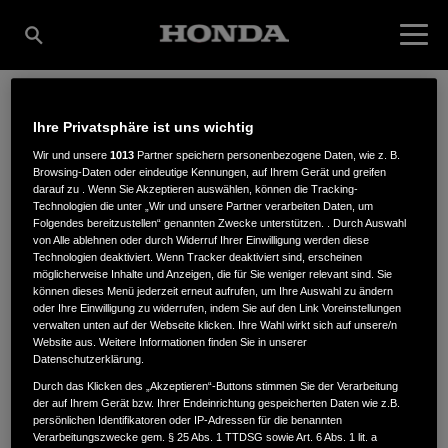
Ihre Privatsphäre ist uns wichtig
HEINECKE
Wir und unsere
1013
Partner speichern personenbezogene Daten, wie z. B.
Browsing-Daten oder eindeutige Kennungen, auf Ihrem Gerät und greifen
darauf zu . Wenn Sie Akzeptieren auswählen, können die Tracking-
GARTENTECHNIK
Technologien die unter „Wir und unsere Partner verarbeiten Daten, um
Folgendes bereitzustellen“ genannten Zwecke unterstützen. . Durch Auswahl
von Alle ablehnen oder durch Widerruf Ihrer Einwilligung werden diese
Technologien deaktiviert. Wenn Tracker deaktiviert sind, erscheinen
möglicherweise Inhalte und Anzeigen, die für Sie weniger relevant sind. Sie
Hasporter Damm 183
,
27755
,
Delmenhorst
können dieses Menü jederzeit erneut aufrufen, um Ihre Auswahl zu ändern
oder Ihre Einwilligung zu widerrufen, indem Sie auf den Link Voreinstellungen
verwalten unten auf der Webseite klicken. Ihre Wahl wirkt sich auf unsere/n
Website aus. Weitere Informationen finden Sie in unserer
Datenschutzerklärung.
Durch das Klicken des „Akzeptieren“-Buttons stimmen Sie der Verarbeitung
der auf Ihrem Gerät bzw. Ihrer Endeinrichtung gespeicherten Daten wie z.B.
ANFAHRTSBESCHREIBUNG ANFORDERN
persönlichen Identifikatoren oder IP-Adressen für die benannten
WEBSITE
Verarbeitungszwecke gem. § 25 Abs. 1 TTDSG sowie Art. 6 Abs. 1 lit. a