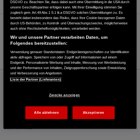
DSGVO zu. Beachten Sie, dass dabei auch eine Übermittlung in die USA durch
unsere Geschäftspartner erfolgen kann. Mit Ihrer Einwilligung stimmen Sie
zugleich gem. Art.49 Abs.1 S.1 lit.a DSGVO solchen Übermittlungen zu. Es
besteht dabei insbesondere das Risiko, dass Ihre Cookie-bezogenen Daten
durch US-Behörden, zu Kontroll- und Überwachungszwecke, möglicherweise
Verkauf / Kundendienst
auch ohne Rechtsbehelfsmöglichkeiten, verarbeitet werden.
Wir und unsere Partner verarbeiten Daten, um
Folgendes bereitzustellen:
04221/60222
Verwendung genauer Standortdaten. Endgeräteeigenschaften zur Identifikation
E-Mail
aktiv abfragen. Speichern von oder Zugriff auf Informationen auf einem
Endgerät. Personalisierte Werbung und Inhalte, Messung von Werbeleistung
und der Performance von Inhalten, Zielgruppenforschung sowie Entwicklung
und Verbesserung von Angeboten.
Honda
Schneefräsen
Liste der Partner (Lieferanten)
Heinecke Gartentechnik - Schneefräsen – Honda - HONDA Deutschland Offizielle
Website | The Power of Dreams
Zwecke anzeigen
Kontakt
Händlersuche
Kauf Online
Alle ablehnen
Akzeptieren
Mehr von Honda