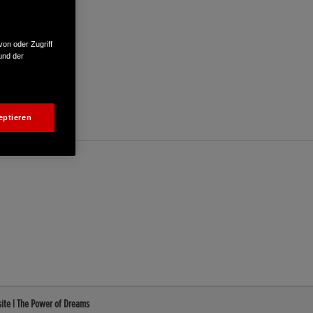
von oder Zugriff
und der
eptieren
ite | The Power of Dreams