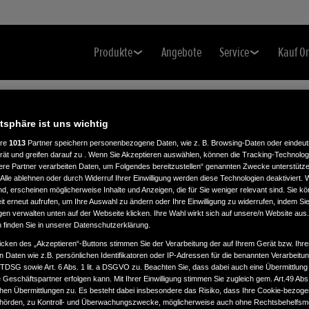
Produkte
Angebote
Service
Kauf O
atsphäre ist uns wichtig
ere
1013
Partner speichern personenbezogene Daten, wie z. B. Browsing-Daten oder eindeu
,
rät und greifen darauf zu . Wenn Sie Akzeptieren auswählen, können die Tracking-Technologi
ere Partner verarbeiten Daten, um Folgendes bereitzustellen“ genannten Zwecke unterstütze
Alle ablehnen oder durch Widerruf Ihrer Einwilligung werden diese Technologien deaktiviert.
ind, erscheinen möglicherweise Inhalte und Anzeigen, die für Sie weniger relevant sind. Sie k
t erneut aufrufen, um Ihre Auswahl zu ändern oder Ihre Einwilligung zu widerrufen, indem Sie
gen verwalten unten auf der Webseite klicken. Ihre Wahl wirkt sich auf unsere/n Website aus
n finden Sie in unserer Datenschutzerklärung.
icken des „Akzeptieren“-Buttons stimmen Sie der Verarbeitung der auf Ihrem Gerät bzw. Ihre
n Daten wie z.B. persönlichen Identifikatoren oder IP-Adressen für die benannten Verarbei
TTDSG sowie Art. 6 Abs. 1 lit. a DSGVO zu. Beachten Sie, dass dabei auch eine Übermittlung
Geschäftspartner erfolgen kann. Mit Ihrer Einwilligung stimmen Sie zugleich gem. Art.49 Abs.1
n Übermittlungen zu. Es besteht dabei insbesondere das Risiko, dass Ihre Cookie-bezog
örden, zu Kontroll- und Überwachungszwecke, möglicherweise auch ohne Rechtsbehelfsmö