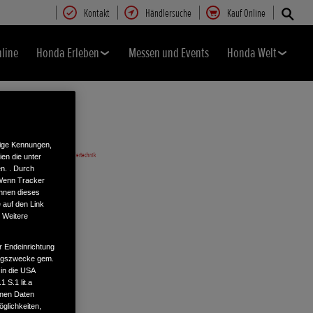
Kontakt
Händlersuche
Kauf Online
nline
Honda Erleben
Messen und Events
Honda Welt
tige Kennungen,
en die unter
n. . Durch
 Wenn Tracker
önnen dieses
 auf den Link
. Weitere
r Endeinrichtung
tungszwecke gem.
 in die USA
 S.1 lit.a
enen Daten
glichkeiten,