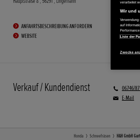
Hauptstraße 8
,
56291
,
Lingerhahn
verarbeitet 
Wir und u
Verwendung g
ANFAHRTSBESCHREIBUNG ANFORDERN
auf Informat
Performance 
WEBSITE
Liste der Pa
Zwecke an
Verkauf / Kundendienst
06746/87
E-Mail
Honda
Schneefräsen
H&H GmbH Garte