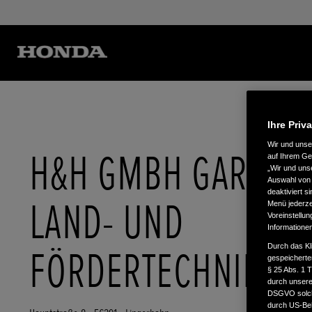
Ihre Priv
Wir und uns
H&H GMBH GARTEN-
auf Ihrem Ge
„Wir und uns
Auswahl von 
deaktiviert s
LAND- UND
Menü jederzei
Voreinstellun
Informatione
Durch das Kl
FÖRDERTECHNIK
gespeicherte
§ 25 Abs. 1 
durch unsere 
DSGVO solche
durch US-Beh