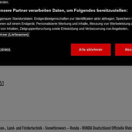
werden.
nsere Partner verarbeiten Daten, um Folgendes bereitzustellen:
enauer Standortdaten. Endgeräteeigenschaften zur Identifikation aktiv abfragen. Speichern 
ionen auf einem Endgerät. Personalisierte Werbung und Inhalte, Messung von Werbeleistung 
von Inhalten, Zielgruppenforschung sowie Entwicklung und Verbesserung von Angeboten.
rtner (Lieferanten)
zeigen
Alle ablehnen
Akz
51
n-, Land- und Fördertechnik - Snowthrowers – Honda - HONDA Deutschland Offizielle Webs