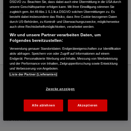
DSGVO zu. Beachten Sie, dass dabei auch eine Übermittlung in die USA durch
unsere Geschäftspartner erfolgen kann. Mit Ihrer Einwilligung stimmen Sie
zugleich gem. Art.49 Abs.1 S.1 lit.a DSGVO solchen Übermittlungen zu. Es
besteht dabei insbesondere das Risiko, dass Ihre Cookie-bezogenen Daten
durch US-Behörden, zu Kontroll- und Überwachungszwecke, möglicherweise
Verkauf / Kundendienst
auch ohne Rechtsbehelfsmöglichkeiten, verarbeitet werden.
Wir und unsere Partner verarbeiten Daten, um
Folgendes bereitzustellen:
06134/9498-10
Verwendung genauer Standortdaten. Endgeräteeigenschaften zur Identifikation
E-Mail
aktiv abfragen. Speichern von oder Zugriff auf Informationen auf einem
Endgerät. Personalisierte Werbung und Inhalte, Messung von Werbeleistung
und der Performance von Inhalten, Zielgruppenforschung sowie Entwicklung
und Verbesserung von Angeboten.
Honda
Schneefräsen
Liste der Partner (Lieferanten)
Hans Motorgeräte GmbH - Schneefräsen – Honda - HONDA Deutschland Offizielle
Website | The Power of Dreams
Zwecke anzeigen
Kontakt
Händlersuche
Kauf Online
Alle ablehnen
Akzeptieren
Mehr von Honda