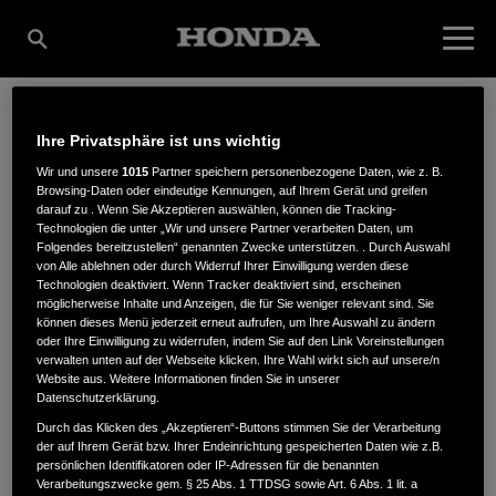
Ihre Privatsphäre ist uns wichtig
HANS MOTORGERÄTE
Wir und unsere
1015
Partner speichern personenbezogene Daten, wie z. B.
Browsing-Daten oder eindeutige Kennungen, auf Ihrem Gerät und greifen
darauf zu . Wenn Sie Akzeptieren auswählen, können die Tracking-
GMBH
Technologien die unter „Wir und unsere Partner verarbeiten Daten, um
Folgendes bereitzustellen“ genannten Zwecke unterstützen. . Durch Auswahl
von Alle ablehnen oder durch Widerruf Ihrer Einwilligung werden diese
Technologien deaktiviert. Wenn Tracker deaktiviert sind, erscheinen
möglicherweise Inhalte und Anzeigen, die für Sie weniger relevant sind. Sie
Anna-Birle Str. 4
,
55252
,
Mainz-Kastel
können dieses Menü jederzeit erneut aufrufen, um Ihre Auswahl zu ändern
oder Ihre Einwilligung zu widerrufen, indem Sie auf den Link Voreinstellungen
verwalten unten auf der Webseite klicken. Ihre Wahl wirkt sich auf unsere/n
Website aus. Weitere Informationen finden Sie in unserer
Datenschutzerklärung.
Durch das Klicken des „Akzeptieren“-Buttons stimmen Sie der Verarbeitung
der auf Ihrem Gerät bzw. Ihrer Endeinrichtung gespeicherten Daten wie z.B.
ANFAHRTSBESCHREIBUNG ANFORDERN
persönlichen Identifikatoren oder IP-Adressen für die benannten
WEBSITE
Verarbeitungszwecke gem. § 25 Abs. 1 TTDSG sowie Art. 6 Abs. 1 lit. a