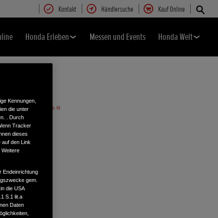
Kontakt
Händlersuche
Kauf Online
nline
Honda Erleben
Messen und Events
Honda Welt
tige Kennungen,
en die unter
n. . Durch
 Wenn Tracker
önnen dieses
 auf den Link
. Weitere
r Endeinrichtung
tungszwecke gem.
 in die USA
 S.1 lit.a
enen Daten
glichkeiten,