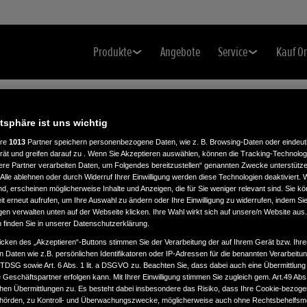
Produkte
Angebote
Service
Kauf O
atsphäre ist uns wichtig
ere
1013
Partner speichern personenbezogene Daten, wie z. B. Browsing-Daten oder eindeu
rät und greifen darauf zu . Wenn Sie Akzeptieren auswählen, können die Tracking-Technologi
ere Partner verarbeiten Daten, um Folgendes bereitzustellen“ genannten Zwecke unterstütze
Alle ablehnen oder durch Widerruf Ihrer Einwilligung werden diese Technologien deaktiviert.
ind, erscheinen möglicherweise Inhalte und Anzeigen, die für Sie weniger relevant sind. Sie k
O.
t erneut aufrufen, um Ihre Auswahl zu ändern oder Ihre Einwilligung zu widerrufen, indem Sie
gen verwalten unten auf der Webseite klicken. Ihre Wahl wirkt sich auf unsere/n Website aus
n finden Sie in unserer Datenschutzerklärung.
icken des „Akzeptieren“-Buttons stimmen Sie der Verarbeitung der auf Ihrem Gerät bzw. Ihre
n Daten wie z.B. persönlichen Identifikatoren oder IP-Adressen für die benannten Verarbei
TTDSG sowie Art. 6 Abs. 1 lit. a DSGVO zu. Beachten Sie, dass dabei auch eine Übermittlung
Geschäftspartner erfolgen kann. Mit Ihrer Einwilligung stimmen Sie zugleich gem. Art.49 Abs.1
n Übermittlungen zu. Es besteht dabei insbesondere das Risiko, dass Ihre Cookie-bezog
örden, zu Kontroll- und Überwachungszwecke, möglicherweise auch ohne Rechtsbehelfsmö