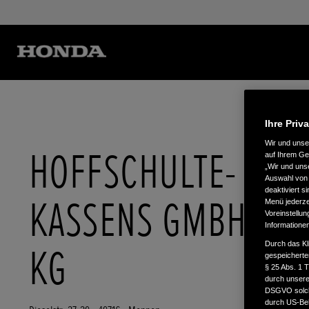
Ihre Priv
Wir und uns
HOFFSCHULTE-
auf Ihrem Ge
„Wir und uns
Auswahl von 
deaktiviert s
KASSENS GMBH & C
Menü jederzei
Voreinstellun
Informatione
Durch das Kl
KG
gespeicherte
§ 25 Abs. 1 
durch unsere 
DSGVO solche
durch US-Beh