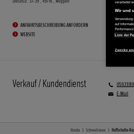
Dieselstr. 37-39
,
49716
,
Meppen
verarbeitet 
Wir und u
Verwendung g
ANFAHRTSBESCHREIBUNG ANFORDERN
auf Informat
Performance 
WEBSITE
Liste der Pa
Zwecke an
Verkauf / Kundendienst
05931/8
E-Mail
Honda
Schneefräsen
Hoffschulte-Ka