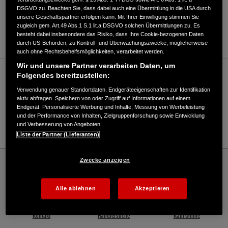
DSGVO zu. Beachten Sie, dass dabei auch eine Übermittlung in die USA durch
ANFAHRTSBESCHREIBUNG ANFORDERN
unsere Geschäftspartner erfolgen kann. Mit Ihrer Einwilligung stimmen Sie
zugleich gem. Art.49 Abs.1 S.1 lit.a DSGVO solchen Übermittlungen zu. Es
WEBSITE
besteht dabei insbesondere das Risiko, dass Ihre Cookie-bezogenen Daten
durch US-Behörden, zu Kontroll- und Überwachungszwecke, möglicherweise
auch ohne Rechtsbehelfsmöglichkeiten, verarbeitet werden.
Wir und unsere Partner verarbeiten Daten, um
Verkauf / Kundendienst
Folgendes bereitzustellen:
Verwendung genauer Standortdaten. Endgeräteeigenschaften zur Identifikation
aktiv abfragen. Speichern von oder Zugriff auf Informationen auf einem
Endgerät. Personalisierte Werbung und Inhalte, Messung von Werbeleistung
05308/93020
und der Performance von Inhalten, Zielgruppenforschung sowie Entwicklung
und Verbesserung von Angeboten.
E-Mail
Liste der Partner (Lieferanten)
Honda
Schneefräsen
Zwecke anzeigen
Fricke Werkzeughandel GmbH & Co. KG - Schneefräsen – Honda - HONDA
Deutschland Offizielle Website | The Power of Dreams
Alle ablehnen
Akzeptieren
Kontakt
Händlersuche
Kauf Online