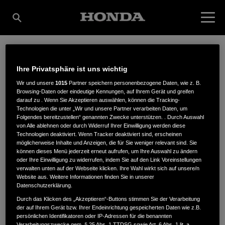
FRICKE
Ihre Privatsphäre ist uns wichtig
Wir und unsere
1015
Partner speichern personenbezogene Daten, wie z. B.
Browsing-Daten oder eindeutige Kennungen, auf Ihrem Gerät und greifen
WERKZEUGHANDEL
darauf zu . Wenn Sie Akzeptieren auswählen, können die Tracking-
Technologien die unter „Wir und unsere Partner verarbeiten Daten, um
Folgendes bereitzustellen“ genannten Zwecke unterstützen. . Durch Auswahl
von Alle ablehnen oder durch Widerruf Ihrer Einwilligung werden diese
Technologien deaktiviert. Wenn Tracker deaktiviert sind, erscheinen
GMBH & CO. KG
möglicherweise Inhalte und Anzeigen, die für Sie weniger relevant sind. Sie
können dieses Menü jederzeit erneut aufrufen, um Ihre Auswahl zu ändern
oder Ihre Einwilligung zu widerrufen, indem Sie auf den Link Voreinstellungen
verwalten unten auf der Webseite klicken. Ihre Wahl wirkt sich auf unsere/n
Website aus. Weitere Informationen finden Sie in unserer
Zum Bauernholz 5
,
38165
,
Lehre
Datenschutzerklärung.
Durch das Klicken des „Akzeptieren“-Buttons stimmen Sie der Verarbeitung
der auf Ihrem Gerät bzw. Ihrer Endeinrichtung gespeicherten Daten wie z.B.
persönlichen Identifikatoren oder IP-Adressen für die benannten
Verarbeitungszwecke gem. § 25 Abs. 1 TTDSG sowie Art. 6 Abs. 1 lit. a