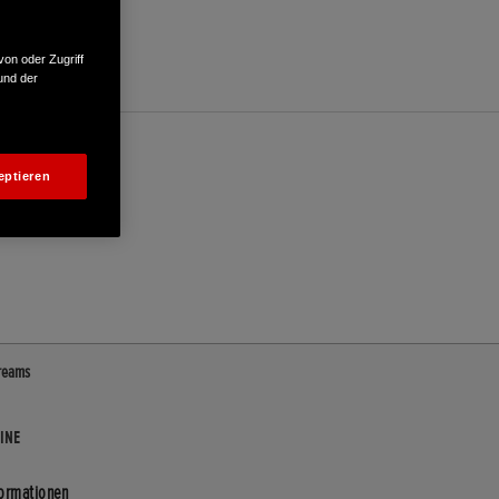
von oder Zugriff
und der
eptieren
Dreams
INE
formationen