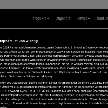
Produkte
Angebote
Service
Kauf O
atsphäre ist uns wichtig
ere
1015
Partner speichern personenbezogene Daten, wie z. B. Browsing-Daten oder eindeu
rät und greifen darauf zu . Wenn Sie Akzeptieren auswählen, können die Tracking-Technologi
ere Partner verarbeiten Daten, um Folgendes bereitzustellen“ genannten Zwecke unterstütze
Alle ablehnen oder durch Widerruf Ihrer Einwilligung werden diese Technologien deaktiviert.
ind, erscheinen möglicherweise Inhalte und Anzeigen, die für Sie weniger relevant sind. Sie k
t erneut aufrufen, um Ihre Auswahl zu ändern oder Ihre Einwilligung zu widerrufen, indem Sie
gen verwalten unten auf der Webseite klicken. Ihre Wahl wirkt sich auf unsere/n Website aus
n finden Sie in unserer Datenschutzerklärung.
icken des „Akzeptieren“-Buttons stimmen Sie der Verarbeitung der auf Ihrem Gerät bzw. Ihre
n Daten wie z.B. persönlichen Identifikatoren oder IP-Adressen für die benannten Verarbei
TTDSG sowie Art. 6 Abs. 1 lit. a DSGVO zu. Beachten Sie, dass dabei auch eine Übermittlung
Geschäftspartner erfolgen kann. Mit Ihrer Einwilligung stimmen Sie zugleich gem. Art.49 Abs.1
n Übermittlungen zu. Es besteht dabei insbesondere das Risiko, dass Ihre Cookie-bezog
örden, zu Kontroll- und Überwachungszwecke, möglicherweise auch ohne Rechtsbehelfsmö
werden.