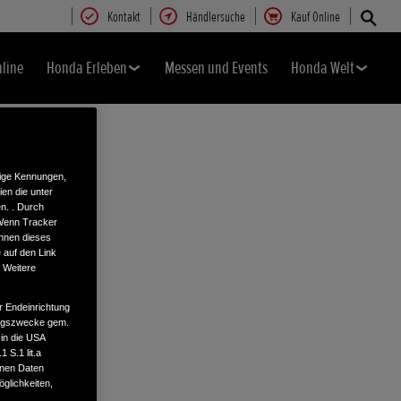
Kontakt
Händlersuche
Kauf Online
nline
Honda Erleben
Messen und Events
Honda Welt
tige Kennungen,
en die unter
n. . Durch
 Wenn Tracker
önnen dieses
 auf den Link
. Weitere
r Endeinrichtung
tungszwecke gem.
 in die USA
 S.1 lit.a
enen Daten
glichkeiten,