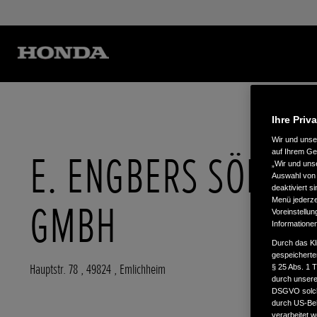
Ihre Priv
Wir und uns
E. ENGBERS SÖHNE
auf Ihrem Ge
„Wir und uns
Auswahl von 
deaktiviert s
Menü jederzei
GMBH
Voreinstellun
Informatione
Durch das Kl
gespeicherte
Hauptstr. 78
,
49824
,
Emlichheim
§ 25 Abs. 1 
durch unsere 
DSGVO solche
durch US-Beh
verarbeitet 