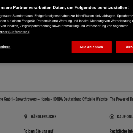
nsere Partner verarbeiten Daten, um Folgendes bereitzustellen:
enauer Standortdaten. Endgeräteeigenschaften zur Identifikation aktiv abfragen. Speichern 
ionen auf einem Endgerät. Personalisierte Werbung und Inhalte, Messung von Werbeleistung 
von Inhalten, Zielgruppenforschung sowie Entwicklung und Verbesserung von Angeboten.
rtner (Lieferanten)
zeigen
Alle ablehnen
Akz
75
ne GmbH - Snowthrowers – Honda - HONDA Deutschland Offizielle Website | The Power of 
HÄNDLERSUCHE
KAUF ONL
Folgen Sie uns auf
Rechtliche In