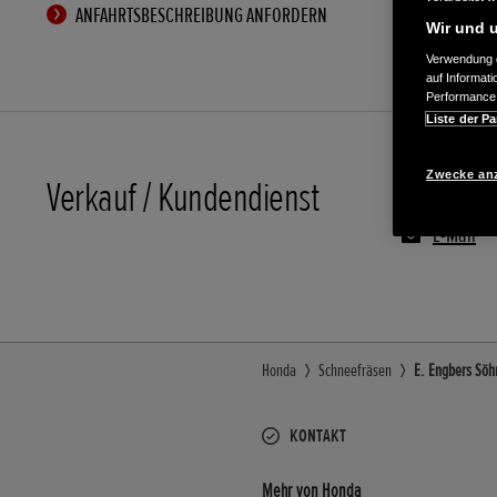
ANFAHRTSBESCHREIBUNG ANFORDERN
Wir und u
Verwendung g
auf Informat
Performance 
Liste der Pa
Zwecke an
Verkauf / Kundendienst
05943/2
E-Mail
Honda
Schneefräsen
E. Engbers Söh
KONTAKT
Mehr von Honda