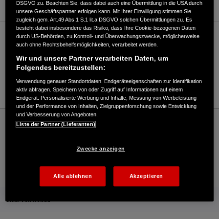
DSGVO zu. Beachten Sie, dass dabei auch eine Übermittlung in die USA durch
unsere Geschäftspartner erfolgen kann. Mit Ihrer Einwilligung stimmen Sie
zugleich gem. Art.49 Abs.1 S.1 lit.a DSGVO solchen Übermittlungen zu. Es
besteht dabei insbesondere das Risiko, dass Ihre Cookie-bezogenen Daten
durch US-Behörden, zu Kontroll- und Überwachungszwecke, möglicherweise
Verkauf / Kundendienst
auch ohne Rechtsbehelfsmöglichkeiten, verarbeitet werden.
Wir und unsere Partner verarbeiten Daten, um
Folgendes bereitzustellen:
0881/989920
Verwendung genauer Standortdaten. Endgeräteeigenschaften zur Identifikation
E-Mail
aktiv abfragen. Speichern von oder Zugriff auf Informationen auf einem
Endgerät. Personalisierte Werbung und Inhalte, Messung von Werbeleistung
und der Performance von Inhalten, Zielgruppenforschung sowie Entwicklung
und Verbesserung von Angeboten.
Honda
Schneefräsen
Liste der Partner (Lieferanten)
Endress Motorgeräte GmbH - Snowthrowers – Honda - HONDA Deutschland
Offizielle Website | The Power of Dreams
Zwecke anzeigen
Kontakt
Händlersuche
Kauf Online
Alle ablehnen
Akzeptieren
Mehr von Honda