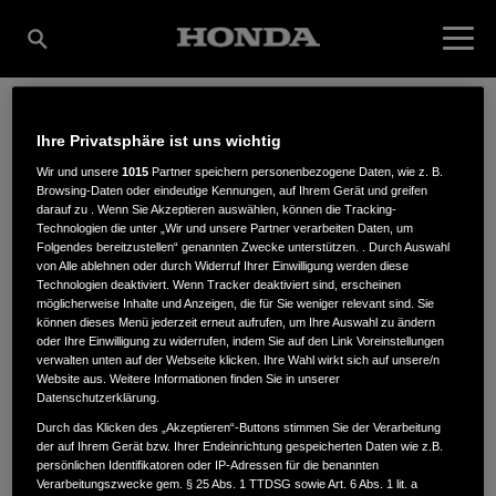
Ihre Privatsphäre ist uns wichtig
ENDRESS
Wir und unsere
1015
Partner speichern personenbezogene Daten, wie z. B.
Browsing-Daten oder eindeutige Kennungen, auf Ihrem Gerät und greifen
darauf zu . Wenn Sie Akzeptieren auswählen, können die Tracking-
MOTORGERÄTE GMBH
Technologien die unter „Wir und unsere Partner verarbeiten Daten, um
Folgendes bereitzustellen“ genannten Zwecke unterstützen. . Durch Auswahl
von Alle ablehnen oder durch Widerruf Ihrer Einwilligung werden diese
Technologien deaktiviert. Wenn Tracker deaktiviert sind, erscheinen
möglicherweise Inhalte und Anzeigen, die für Sie weniger relevant sind. Sie
Holzhofstr. 1
,
82362
,
Weilheim
können dieses Menü jederzeit erneut aufrufen, um Ihre Auswahl zu ändern
oder Ihre Einwilligung zu widerrufen, indem Sie auf den Link Voreinstellungen
verwalten unten auf der Webseite klicken. Ihre Wahl wirkt sich auf unsere/n
Website aus. Weitere Informationen finden Sie in unserer
Datenschutzerklärung.
Durch das Klicken des „Akzeptieren“-Buttons stimmen Sie der Verarbeitung
der auf Ihrem Gerät bzw. Ihrer Endeinrichtung gespeicherten Daten wie z.B.
ANFAHRTSBESCHREIBUNG ANFORDERN
persönlichen Identifikatoren oder IP-Adressen für die benannten
WEBSITE
Verarbeitungszwecke gem. § 25 Abs. 1 TTDSG sowie Art. 6 Abs. 1 lit. a