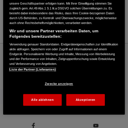
Verkauf / Kundendienst
unsere Geschäftspartner erfolgen kann. Mit Ihrer Einwilligung stimmen Sie
zugleich gem. Art.49 Abs.1 S.1 lit.a DSGVO solchen Übermittlungen zu. Es
besteht dabei insbesondere das Risiko, dass Ihre Cookie-bezogenen Daten
durch US-Behörden, zu Kontroll- und Überwachungszwecke, möglicherweise
05028/90090
auch ohne Rechtsbehelfsmöglichkeiten, verarbeitet werden.
E-Mail
Wir und unsere Partner verarbeiten Daten, um
Folgendes bereitzustellen:
Verwendung genauer Standortdaten. Endgeräteeigenschaften zur Identifikation
Honda
Schneefräsen
aktiv abfragen. Speichern von oder Zugriff auf Informationen auf einem
Endgerät. Personalisierte Werbung und Inhalte, Messung von Werbeleistung
Deterding GmbH - Schneefräsen – Honda - HONDA Deutschland Offizielle Website |
und der Performance von Inhalten, Zielgruppenforschung sowie Entwicklung
The Power of Dreams
und Verbesserung von Angeboten.
Liste der Partner (Lieferanten)
Kontakt
Händlersuche
Kauf Online
Zwecke anzeigen
Mehr von Honda
Alle ablehnen
Akzeptieren
Folgen Sie uns auf