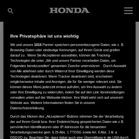
Ihre Privatsphäre ist uns wichtig
DETERDING GMBH
Wir und unsere
1015
Partner speichern personenbezogene Daten, wie z. B.
Browsing-Daten oder eindeutige Kennungen, auf Ihrem Gerät und greifen
darauf zu . Wenn Sie Akzeptieren auswählen, können die Tracking-
Technologien die unter „Wir und unsere Partner verarbeiten Daten, um
Folgendes bereitzustellen“ genannten Zwecke unterstützen. . Durch Auswahl
Hauptstr. 28
,
31621
,
Pennigsehl
von Alle ablehnen oder durch Widerruf Ihrer Einwilligung werden diese
Technologien deaktiviert. Wenn Tracker deaktiviert sind, erscheinen
möglicherweise Inhalte und Anzeigen, die für Sie weniger relevant sind. Sie
können dieses Menü jederzeit erneut aufrufen, um Ihre Auswahl zu ändern
oder Ihre Einwilligung zu widerrufen, indem Sie auf den Link Voreinstellungen
verwalten unten auf der Webseite klicken. Ihre Wahl wirkt sich auf unsere/n
Website aus. Weitere Informationen finden Sie in unserer
ANFAHRTSBESCHREIBUNG ANFORDERN
Datenschutzerklärung.
WEBSITE
Durch das Klicken des „Akzeptieren“-Buttons stimmen Sie der Verarbeitung
der auf Ihrem Gerät bzw. Ihrer Endeinrichtung gespeicherten Daten wie z.B.
persönlichen Identifikatoren oder IP-Adressen für die benannten
Verarbeitungszwecke gem. § 25 Abs. 1 TTDSG sowie Art. 6 Abs. 1 lit. a
DSGVO zu. Beachten Sie, dass dabei auch eine Übermittlung in die USA durch