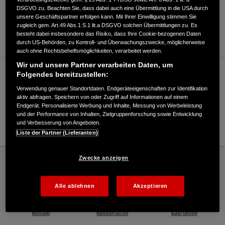
DSGVO zu. Beachten Sie, dass dabei auch eine Übermittlung in die USA durch
ANFAHRTSBESCHREIBUNG ANFORDERN
unsere Geschäftspartner erfolgen kann. Mit Ihrer Einwilligung stimmen Sie
zugleich gem. Art.49 Abs.1 S.1 lit.a DSGVO solchen Übermittlungen zu. Es
WEBSITE
besteht dabei insbesondere das Risiko, dass Ihre Cookie-bezogenen Daten
durch US-Behörden, zu Kontroll- und Überwachungszwecke, möglicherweise
auch ohne Rechtsbehelfsmöglichkeiten, verarbeitet werden.
Wir und unsere Partner verarbeiten Daten, um
Verkauf / Kundendienst
Folgendes bereitzustellen:
Verwendung genauer Standortdaten. Endgeräteeigenschaften zur Identifikation
aktiv abfragen. Speichern von oder Zugriff auf Informationen auf einem
Endgerät. Personalisierte Werbung und Inhalte, Messung von Werbeleistung
071130539950
und der Performance von Inhalten, Zielgruppenforschung sowie Entwicklung
und Verbesserung von Angeboten.
E-Mail
Liste der Partner (Lieferanten)
Honda
Schneefräsen
Zwecke anzeigen
Dietrich Gartentechnik + Fahrräder - Snowthrowers – Honda - HONDA Deutschland
Offizielle Website | The Power of Dreams
Alle ablehnen
Akzeptieren
Kontakt
Händlersuche
Kauf Online