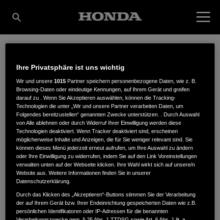
DIETRICH
Ihre Privatsphäre ist uns wichtig
Wir und unsere
1015
Partner speichern personenbezogene Daten, wie z. B.
Browsing-Daten oder eindeutige Kennungen, auf Ihrem Gerät und greifen
GARTENTECHNIK +
darauf zu . Wenn Sie Akzeptieren auswählen, können die Tracking-
Technologien die unter „Wir und unsere Partner verarbeiten Daten, um
Folgendes bereitzustellen“ genannten Zwecke unterstützen. . Durch Auswahl
von Alle ablehnen oder durch Widerruf Ihrer Einwilligung werden diese
Technologien deaktiviert. Wenn Tracker deaktiviert sind, erscheinen
FAHRRÄDER
möglicherweise Inhalte und Anzeigen, die für Sie weniger relevant sind. Sie
können dieses Menü jederzeit erneut aufrufen, um Ihre Auswahl zu ändern
oder Ihre Einwilligung zu widerrufen, indem Sie auf den Link Voreinstellungen
verwalten unten auf der Webseite klicken. Ihre Wahl wirkt sich auf unsere/n
Website aus. Weitere Informationen finden Sie in unserer
An der Aufstiegstr. 2
,
73734
,
Esslingen
Datenschutzerklärung.
Durch das Klicken des „Akzeptieren“-Buttons stimmen Sie der Verarbeitung
der auf Ihrem Gerät bzw. Ihrer Endeinrichtung gespeicherten Daten wie z.B.
persönlichen Identifikatoren oder IP-Adressen für die benannten
Verarbeitungszwecke gem. § 25 Abs. 1 TTDSG sowie Art. 6 Abs. 1 lit. a