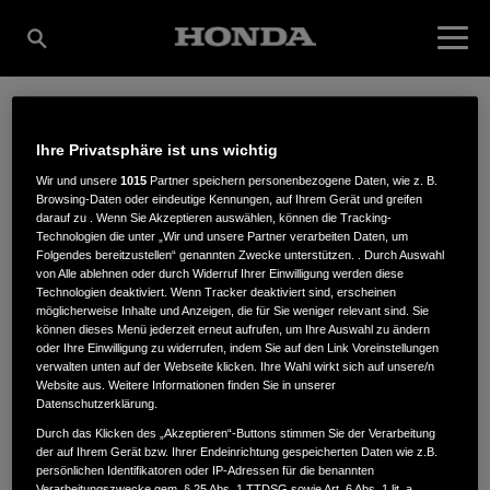
BRADL
Ihre Privatsphäre ist uns wichtig
Wir und unsere
1015
Partner speichern personenbezogene Daten, wie z. B.
Browsing-Daten oder eindeutige Kennungen, auf Ihrem Gerät und greifen
MOTORGERÄTE, INH.
darauf zu . Wenn Sie Akzeptieren auswählen, können die Tracking-
Technologien die unter „Wir und unsere Partner verarbeiten Daten, um
Folgendes bereitzustellen“ genannten Zwecke unterstützen. . Durch Auswahl
von Alle ablehnen oder durch Widerruf Ihrer Einwilligung werden diese
Technologien deaktiviert. Wenn Tracker deaktiviert sind, erscheinen
MAXIMILIAN BRADL
möglicherweise Inhalte und Anzeigen, die für Sie weniger relevant sind. Sie
können dieses Menü jederzeit erneut aufrufen, um Ihre Auswahl zu ändern
oder Ihre Einwilligung zu widerrufen, indem Sie auf den Link Voreinstellungen
verwalten unten auf der Webseite klicken. Ihre Wahl wirkt sich auf unsere/n
Website aus. Weitere Informationen finden Sie in unserer
Im Thal 9
,
86573
,
Obergriesbach
Datenschutzerklärung.
Durch das Klicken des „Akzeptieren“-Buttons stimmen Sie der Verarbeitung
der auf Ihrem Gerät bzw. Ihrer Endeinrichtung gespeicherten Daten wie z.B.
persönlichen Identifikatoren oder IP-Adressen für die benannten
Verarbeitungszwecke gem. § 25 Abs. 1 TTDSG sowie Art. 6 Abs. 1 lit. a