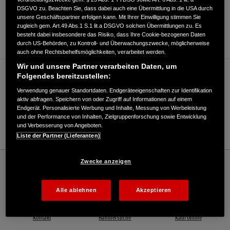
DSGVO zu. Beachten Sie, dass dabei auch eine Übermittlung in die USA durch
ANFAHRTSBESCHREIBUNG ANFORDERN
unsere Geschäftspartner erfolgen kann. Mit Ihrer Einwilligung stimmen Sie
zugleich gem. Art.49 Abs.1 S.1 lit.a DSGVO solchen Übermittlungen zu. Es
WEBSITE
besteht dabei insbesondere das Risiko, dass Ihre Cookie-bezogenen Daten
durch US-Behörden, zu Kontroll- und Überwachungszwecke, möglicherweise
auch ohne Rechtsbehelfsmöglichkeiten, verarbeitet werden.
Wir und unsere Partner verarbeiten Daten, um
Verkauf / Kundendienst
Folgendes bereitzustellen:
Verwendung genauer Standortdaten. Endgeräteeigenschaften zur Identifikation
aktiv abfragen. Speichern von oder Zugriff auf Informationen auf einem
Endgerät. Personalisierte Werbung und Inhalte, Messung von Werbeleistung
08205/7277
und der Performance von Inhalten, Zielgruppenforschung sowie Entwicklung
und Verbesserung von Angeboten.
E-Mail
Liste der Partner (Lieferanten)
Honda
Schneefräsen
Zwecke anzeigen
Bradl Motorgeräte, Inh. Maximilian Bradl - Schneefräsen – Honda - HONDA
Deutschland Offizielle Website | The Power of Dreams
Alle ablehnen
Akzeptieren
Kontakt
Händlersuche
Kauf Online