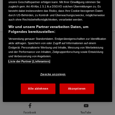
Verkauf / Kundendienst
unsere Geschäftspartner erfolgen kann. Mit Ihrer Einwilligung stimmen Sie
zugleich gem. Art.49 Abs.1 S.1 lit.a DSGVO solchen Übermittlungen zu. Es
besteht dabei insbesondere das Risiko, dass Ihre Cookie-bezogenen Daten
durch US-Behörden, zu Kontroll- und Überwachungszwecke, möglicherweise
auch ohne Rechtsbehelfsmöglichkeiten, verarbeitet werden.
09264/6281
Wir und unsere Partner verarbeiten Daten, um
Folgendes bereitzustellen:
Honda
Schneefräsen
Verwendung genauer Standortdaten. Endgeräteeigenschaften zur Identifikation
Waldemar Bär - Schneefräsen – Honda - HONDA Deutschland Offizielle Website |
aktiv abfragen. Speichern von oder Zugriff auf Informationen auf einem
The Power of Dreams
Endgerät. Personalisierte Werbung und Inhalte, Messung von Werbeleistung
und der Performance von Inhalten, Zielgruppenforschung sowie Entwicklung
und Verbesserung von Angeboten.
Liste der Partner (Lieferanten)
Kontakt
Händlersuche
Kauf Online
Zwecke anzeigen
Mehr von Honda
Alle ablehnen
Akzeptieren
Folgen Sie uns auf
Facebook
YouTube