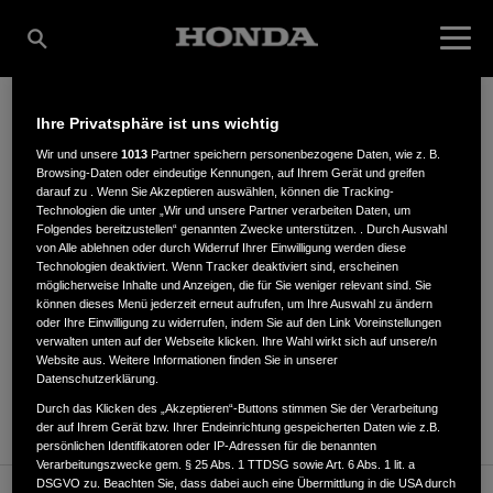
Ihre Privatsphäre ist uns wichtig
WALDEMAR BÄR
Wir und unsere
1013
Partner speichern personenbezogene Daten, wie z. B.
Browsing-Daten oder eindeutige Kennungen, auf Ihrem Gerät und greifen
darauf zu . Wenn Sie Akzeptieren auswählen, können die Tracking-
Technologien die unter „Wir und unsere Partner verarbeiten Daten, um
Folgendes bereitzustellen“ genannten Zwecke unterstützen. . Durch Auswahl
Nageler Str. 17
,
96328
,
Küps (Oberlangenstadt)
von Alle ablehnen oder durch Widerruf Ihrer Einwilligung werden diese
Technologien deaktiviert. Wenn Tracker deaktiviert sind, erscheinen
möglicherweise Inhalte und Anzeigen, die für Sie weniger relevant sind. Sie
können dieses Menü jederzeit erneut aufrufen, um Ihre Auswahl zu ändern
oder Ihre Einwilligung zu widerrufen, indem Sie auf den Link Voreinstellungen
verwalten unten auf der Webseite klicken. Ihre Wahl wirkt sich auf unsere/n
Website aus. Weitere Informationen finden Sie in unserer
ANFAHRTSBESCHREIBUNG ANFORDERN
Datenschutzerklärung.
WEBSITE
Durch das Klicken des „Akzeptieren“-Buttons stimmen Sie der Verarbeitung
der auf Ihrem Gerät bzw. Ihrer Endeinrichtung gespeicherten Daten wie z.B.
persönlichen Identifikatoren oder IP-Adressen für die benannten
Verarbeitungszwecke gem. § 25 Abs. 1 TTDSG sowie Art. 6 Abs. 1 lit. a
DSGVO zu. Beachten Sie, dass dabei auch eine Übermittlung in die USA durch