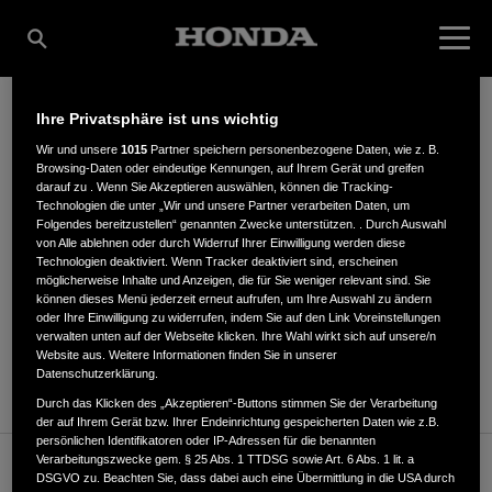
Ihre Privatsphäre ist uns wichtig
AHLBORN GMBH
Wir und unsere
1015
Partner speichern personenbezogene Daten, wie z. B.
Browsing-Daten oder eindeutige Kennungen, auf Ihrem Gerät und greifen
darauf zu . Wenn Sie Akzeptieren auswählen, können die Tracking-
Technologien die unter „Wir und unsere Partner verarbeiten Daten, um
Folgendes bereitzustellen“ genannten Zwecke unterstützen. . Durch Auswahl
Lierestr. 56
,
38690
,
Vienenburg
von Alle ablehnen oder durch Widerruf Ihrer Einwilligung werden diese
Technologien deaktiviert. Wenn Tracker deaktiviert sind, erscheinen
möglicherweise Inhalte und Anzeigen, die für Sie weniger relevant sind. Sie
können dieses Menü jederzeit erneut aufrufen, um Ihre Auswahl zu ändern
oder Ihre Einwilligung zu widerrufen, indem Sie auf den Link Voreinstellungen
verwalten unten auf der Webseite klicken. Ihre Wahl wirkt sich auf unsere/n
Website aus. Weitere Informationen finden Sie in unserer
ANFAHRTSBESCHREIBUNG ANFORDERN
Datenschutzerklärung.
Durch das Klicken des „Akzeptieren“-Buttons stimmen Sie der Verarbeitung
der auf Ihrem Gerät bzw. Ihrer Endeinrichtung gespeicherten Daten wie z.B.
persönlichen Identifikatoren oder IP-Adressen für die benannten
Verarbeitungszwecke gem. § 25 Abs. 1 TTDSG sowie Art. 6 Abs. 1 lit. a
Verkauf / Kundendienst
DSGVO zu. Beachten Sie, dass dabei auch eine Übermittlung in die USA durch