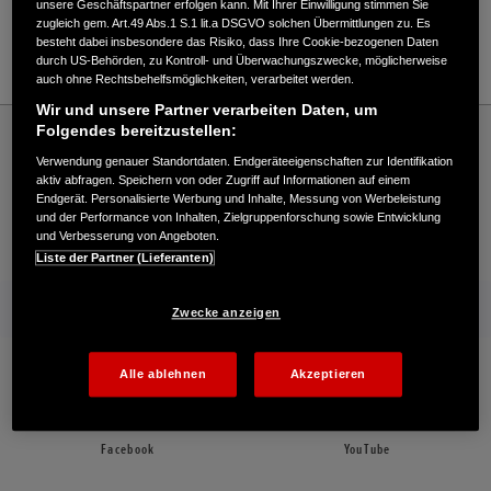
unsere Geschäftspartner erfolgen kann. Mit Ihrer Einwilligung stimmen Sie
zugleich gem. Art.49 Abs.1 S.1 lit.a DSGVO solchen Übermittlungen zu. Es
besteht dabei insbesondere das Risiko, dass Ihre Cookie-bezogenen Daten
05324/773167
durch US-Behörden, zu Kontroll- und Überwachungszwecke, möglicherweise
auch ohne Rechtsbehelfsmöglichkeiten, verarbeitet werden.
Wir und unsere Partner verarbeiten Daten, um
Honda
Schneefräsen
Folgendes bereitzustellen:
Ahlborn GmbH - Schneefräsen – Honda - HONDA Deutschland Offizielle Website |
Verwendung genauer Standortdaten. Endgeräteeigenschaften zur Identifikation
The Power of Dreams
aktiv abfragen. Speichern von oder Zugriff auf Informationen auf einem
Endgerät. Personalisierte Werbung und Inhalte, Messung von Werbeleistung
und der Performance von Inhalten, Zielgruppenforschung sowie Entwicklung
und Verbesserung von Angeboten.
Kontakt
Händlersuche
Kauf Online
Liste der Partner (Lieferanten)
Mehr von Honda
Zwecke anzeigen
Folgen Sie uns auf
Alle ablehnen
Akzeptieren
Facebook
YouTube