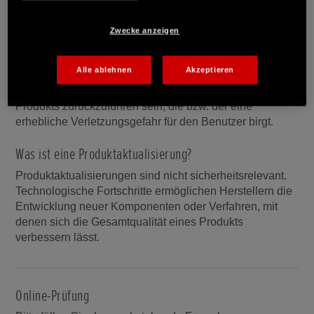
Was ist ein Rückruf?
Zwecke anzeigen
Ein Rückruf wird angekündigt, weil ein Hersteller
Bedenken hinsichtlich eines potenziell
Alle ablehnen
Akzeptieren
sicherheitsrelevanten Problems hat. Dies kann auf ein
Merkmal, den Entwurf oder die Konstruktion eines
Produkts zurückzuführen sein, die bzw. der eine
erhebliche Verletzungsgefahr für den Benutzer birgt.
Was ist eine Produktaktualisierung?
Produktaktualisierungen sind nicht sicherheitsrelevant.
Technologische Fortschritte ermöglichen Herstellern die
Entwicklung neuer Komponenten oder Verfahren, mit
denen sich die Gesamtqualität eines Produkts
verbessern lässt.
Online-Prüfung