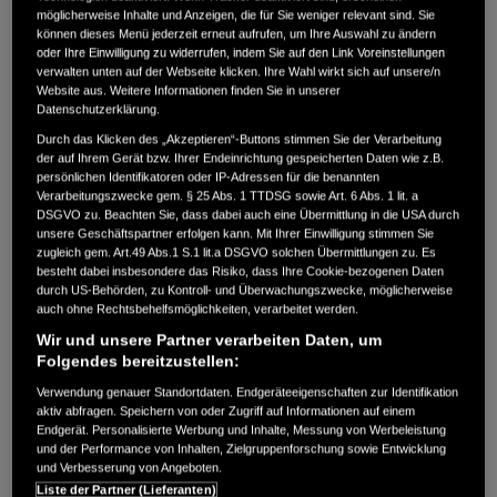
möglicherweise Inhalte und Anzeigen, die für Sie weniger relevant sind. Sie
können dieses Menü jederzeit erneut aufrufen, um Ihre Auswahl zu ändern
oder Ihre Einwilligung zu widerrufen, indem Sie auf den Link Voreinstellungen
verwalten unten auf der Webseite klicken. Ihre Wahl wirkt sich auf unsere/n
Website aus. Weitere Informationen finden Sie in unserer
Datenschutzerklärung.
Durch das Klicken des „Akzeptieren“-Buttons stimmen Sie der Verarbeitung
FINDEN SIE EINEN HONDA HÄNDLER IN IHRER NÄHE
der auf Ihrem Gerät bzw. Ihrer Endeinrichtung gespeicherten Daten wie z.B.
persönlichen Identifikatoren oder IP-Adressen für die benannten
Verarbeitungszwecke gem. § 25 Abs. 1 TTDSG sowie Art. 6 Abs. 1 lit. a
DSGVO zu. Beachten Sie, dass dabei auch eine Übermittlung in die USA durch
Rückrufe und Aktualisierungen
unsere Geschäftspartner erfolgen kann. Mit Ihrer Einwilligung stimmen Sie
zugleich gem. Art.49 Abs.1 S.1 lit.a DSGVO solchen Übermittlungen zu. Es
Rückrufe und Produktaktualisierungen dienen nicht nur
besteht dabei insbesondere das Risiko, dass Ihre Cookie-bezogenen Daten
der Behebung etwaiger sicherheitsrelevanter Probleme,
durch US-Behörden, zu Kontroll- und Überwachungszwecke, möglicherweise
sie tragen auch zur Verbesserung der langfristigen
auch ohne Rechtsbehelfsmöglichkeiten, verarbeitet werden.
Qualität unserer Produkte und Ihrer Erfahrung als
Wir und unsere Partner verarbeiten Daten, um
Besitzer eines Honda Produkts bei. Aus diesem Grund
Folgendes bereitzustellen:
raten wir Ihnen dringend, die Arbeiten durchführen zu
Verwendung genauer Standortdaten. Endgeräteeigenschaften zur Identifikation
lassen. Wir empfehlen Ihnen grundsätzlich, sich bei
aktiv abfragen. Speichern von oder Zugriff auf Informationen auf einem
Ihrem Honda Händler über etwaige anstehende
Endgerät. Personalisierte Werbung und Inhalte, Messung von Werbeleistung
und der Performance von Inhalten, Zielgruppenforschung sowie Entwicklung
Rückrufarbeiten zu erkundigen, und diese Seite
und Verbesserung von Angeboten.
regelmäßig hinsichtlich etwaiger Updates aufzusuchen.
Liste der Partner (Lieferanten)