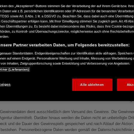
icken des „Akzeptieren“-Buttons stimmen Sie der Verarbeitung der auf Ihrem Gerät bzw. Ihre
n Daten wie z.B. persönlichen Identifikatoren oder IP-Adressen für die benannten Verarbei
TTDSG sowie Art. 6 Abs. 1 lit. a DSGVO zu. Beachten Sie, dass dabei auch eine Übermittlung
che für die Durchführung des Gewinnspiels „3x1 Thermosflasche Marine aus de
Geschäftspartner erfolgen kann. Mit Ihrer Einwilligung stimmen Sie zugleich gem. Art.49 Abs.1
ederlassung der Honda Motor Europe Ltd.), Hanauer Landstr. 222-224, 60314 
n Übermittlungen zu. Es besteht dabei insbesondere das Risiko, dass Ihre Cookie-bezog
t. Die Teilnahme und Durchführung richten sich nach den folgenden Bestim
örden, zu Kontroll- und Überwachungszwecke, möglicherweise auch ohne Rechtsbehelfsmö
werden.
§1 Teilnahme
nsere Partner verarbeiten Daten, um Folgendes bereitzustellen:
ge, natürliche Personen mit Wohnsitz in Deutschland. Mitarbeiter von Honda,
enauer Standortdaten. Endgeräteeigenschaften zur Identifikation aktiv abfragen. Speichern 
eiter von Sandra Bartel Consulting und deren Angehörige sind von der Tei
ionen auf einem Endgerät. Personalisierte Werbung und Inhalte, Messung von Werbeleistung 
von Inhalten, Zielgruppenforschung sowie Entwicklung und Verbesserung von Angeboten.
 setzt die Registrierung im sozialen Netzwerk „Facebook“ (www.facebook.com
rtner (Lieferanten)
voraus.
 und die Teilnahme ist unabhängig vom Erwerb von Waren und/oder der Inansp
zeigen
Alle ablehnen
Akz
„Honda Deutschland Marine“) oder Instagram („hondamarinede“) und beantwo
in Boot?“ Mehrere Nachrichten desselben Teilnehmers werden als eine einzig
n Gewinnerdaten dient ausschließlich dem Versand des Gewinns. Die Gewinn
entur übermittelt. Darüber hinaus werden die Daten nicht an unbeteiligte Dri
eck und die Dauer des Gewinnspiels gespeichert und nach Ablauf der Aktion 
 bestehen. Personenbezogene Daten werden gemäß der Datenschutrichtlinie des