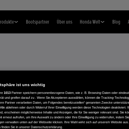
rodukte
Bootspartner
Über uns
Honda Welt
Blog
INGUNGEN GEWINNSPIEL VON
atsphäre ist uns wichtig
ere
1013
Partner speichern personenbezogene Daten, wie z. B. Browsing-Daten oder eindeu
rät und greifen darauf zu . Wenn Sie Akzeptieren auswählen, können die Tracking-Technologi
ere Partner verarbeiten Daten, um Folgendes bereitzustellen“ genannten Zwecke unterstütze
Alle ablehnen oder durch Widerruf Ihrer Einwilligung werden diese Technologien deaktiviert.
ind, erscheinen möglicherweise Inhalte und Anzeigen, die für Sie weniger relevant sind. Sie k
mosflasche Marine aus der KENNY Kollek
t erneut aufrufen, um Ihre Auswahl zu ändern oder Ihre Einwilligung zu widerrufen, indem Sie
gen verwalten unten auf der Webseite klicken. Ihre Wahl wirkt sich auf unsere/n Website aus
n finden Sie in unserer Datenschutzerklärung.