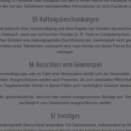
bindung zu Facebook oder Instagram und wird in keiner Weise von Facebook od
r der von den Teilnehmern bereitgestellten Informationen ist nicht Facebook
§5 Haftungsbeschränkungen
piel jederzeit ohne Vorankündigung und ohne Angabe von Gründen abzubrech
n Gebrauch, wenn aus technischen Gründen (z. B. Viren im Computersystem, M
ichen Gründen eine ordnungsgemäße Durchführung des Gewinnspiels nicht gew
rhalten eines Teilnehmers verursacht wird, kann Honda von dieser Person E
verlangen.
§6 Ausschluss vom Gewinnspiel
mebedingungen oder im Falle einer Manipulation behält sich der Veranstalter 
en. Ausgeschlossen werden auch Personen, die sich unerlaubter Hilfsmittel
en. Gegebenenfalls können in diesen Fällen auch nachträglich Gewinne aberk
lle, gotteslästerliche, obszöne oder andere unangemessene Beiträge aus. Ver
nachträglich vom Gewinnspiel ausgeschlossen werden.
§7 Sonstiges
Bundesrepublik Deutschland anwendbar. Für Datenverluste, insbesondere im R
e technische Defekte übernehmen Honda und die beteiligte Agentur keine Ha