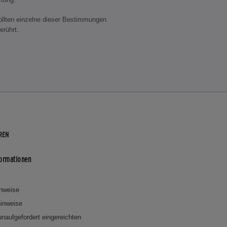
llten einzelne dieser Bestimmungen
erührt.
REN
formationen
inweise
inweise
 unaufgefordert eingereichten