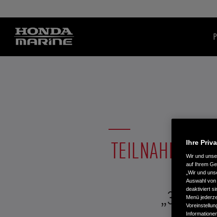
P
TEILNAHMEBED
Ihre Priv
Wir und uns
auf Ihrem Ge
„Wir und uns
Auswahl von 
deaktiviert s
„3x1 Ther
Menü jederzei
Voreinstellun
Informatione