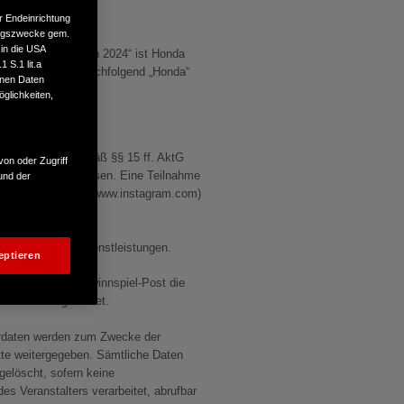
r Endeinrichtung
tungszwecke gem.
 in die USA
r KENNY Kollektion 2024“ ist Honda
 S.1 lit.a
Frankfurt, wird nachfolgend „Honda“
enen Daten
mungen:
glichkeiten,
 von mit Honda gemäß §§ 15 ff. AktG
von oder Zugriff
lnahme ausgeschlossen. Eine Teilnahme
und der
) oder „Instagram“ (www.instagram.com)
ruchnahme von Dienstleistungen.
eptieren
rte unter dem Gewinnspiel-Post die
e Teilnahme gewertet.
erdaten werden zum Zwecke der
tte weitergegeben. Sämtliche Daten
gelöscht, sofern keine
 Veranstalters verarbeitet, abrufbar