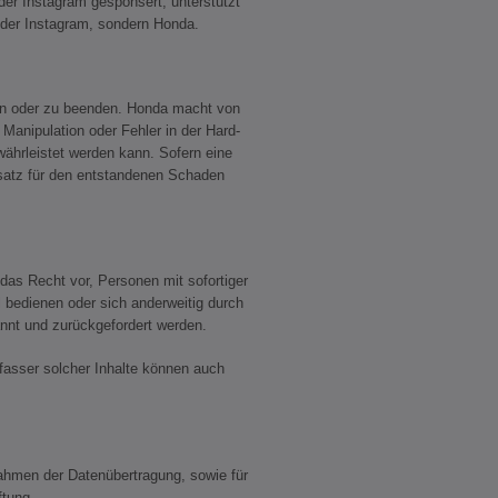
er Instagram gesponsert, unterstützt
 oder Instagram, sondern Honda.
en oder zu beenden. Honda macht von
anipulation oder Fehler in der Hard-
ährleistet werden kann. Sofern eine
rsatz für den entstandenen Schaden
das Recht vor, Personen mit sofortiger
 bedienen oder sich anderweitig durch
annt und zurückgefordert werden.
fasser solcher Inhalte können auch
ahmen der Datenübertragung, sowie für
ftung.