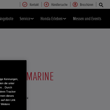
Kontakt
Händlersuche
Broschüren
Angebote
Service
Honda Erleben
Messen und Events
 HONDA MARINE
tige Kennungen,
en die unter
n. . Durch
 Wenn Tracker
önnen dieses
tion 2024“
 auf den Link
. Weitere