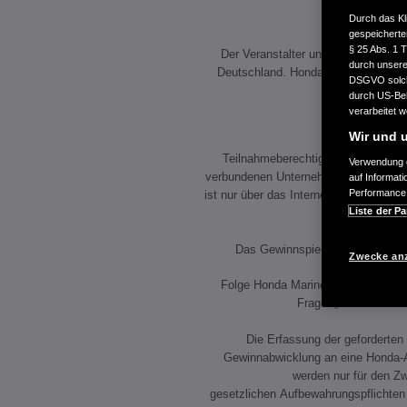
Durch das Kl
gespeicherte
§ 25 Abs. 1 
Der Veranstalter und Verantwortli
durch unsere 
Deutschland. Honda Deutschland (Ni
DSGVO solche
genann
durch US-Beh
verarbeitet 
Wir und u
Teilnahmeberechtigt sind volljähri
Verwendung g
verbundenen Unternehmen sowie Mitarb
auf Informat
Performance 
ist nur über das Internet möglich und
Liste der Pa
Das Gewinnspiel ist kostenlos,
Zwecke an
Folge Honda Marine auf Facebook (
Frage: „Wie heißt de
Die Erfassung der geforderte
Gewinnabwicklung an eine Honda-Ag
werden nur für den Zw
gesetzlichen Aufbewahrungspflichten