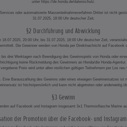
unter https://de.honda.de/datenschutz.
ervices oder automatisierte Massenteilnahmeverfahren Dritter ist nicht gesta
31.07.2025, 18:00 Uhr deutscher Zeit.
§2 Durchführung und Abwicklung
 18.07.2025, 20:00 Uhr, bis 31.07.2025, 18:00 Uhr deutscher Zeit, veranstal
ermittelt. Die Gewinner werden von Honda per Direktnachricht auf Facebook o
n bis drei Werktagen nach Beendigung des Gewinnspiels von Honda oder einer 
hrichtigung keine Rückmeldung des Gewinners an Honda/die Honda-Agentur, ve
 vergebene Preis wird unter allen restlichen gültigen Teilnehmern per Los neu
 Eine Barauszahlung des Gewinns oder eines etwaigen Gewinnersatzes ist n
nnersatz ist höchstpersönlich und kann nicht abgetreten oder anderweitig ü
§3 Gewinn
rden auf Facebook und Instagram insgesamt 3x1 Thermosflasche Marine aus
sation der Promotion über die Facebook- und Instagram