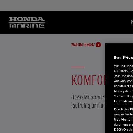
P
WARUM HONDA?
Ihre Priv
Wir und uns
auf Ihrem Ge
KOMFORT
„Wir und uns
Auswahl von 
deaktiviert s
Menü jederzei
Diese Motoren sind extrem lei
Voreinstellun
Informatione
laufruhig und unauffällig.
Durch das Kl
gespeicherte
§ 25 Abs. 1 
durch unsere 
DSGVO solche