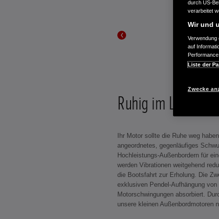
durch US-Beh
verarbeitet 
Wir und u
Verwendung g
auf Informat
Performance 
Liste der Pa
Zwecke an
Ruhig im Lauf
Ihr Motor sollte die Ruhe weg haben
angeordnetes, gegenläufiges Schwu
Hochleistungs-Außenbordern für ei
werden Vibrationen weitgehend red
die Bootsfahrt zur Erholung. Die Zw
exklusiven Pendel-Aufhängung von 
Motorschwingungen absorbiert. Dur
unsere kleinen Außenbordmotoren n