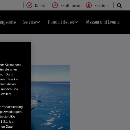
Kontakt
Händlersuche
Broschüren
Angebote
Service
Honda Erleben
Messen und Events
tige Kennungen,
en die unter
n. . Durch
 Wenn Tracker
önnen dieses
 auf den Link
. Weitere
r Endeinrichtung
tungszwecke gem.
 in die USA
 S.1 lit.a
enen Daten