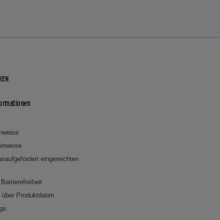
REN
formationen
inweise
inweise
 unaufgefordert eingereichten
Barrierefreiheit
n über Produktdaten
ngs