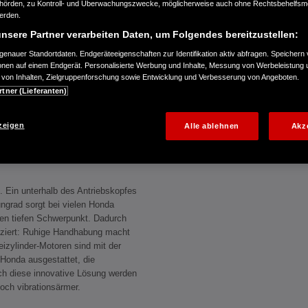
örden, zu Kontroll- und Überwachungszwecke, möglicherweise auch ohne Rechtsbehelfsmö
werden.
nsere Partner verarbeiten Daten, um Folgendes bereitzustellen:
enauer Standortdaten. Endgeräteeigenschaften zur Identifikation aktiv abfragen. Speichern 
ionen auf einem Endgerät. Personalisierte Werbung und Inhalte, Messung von Werbeleistung 
von Inhalten, Zielgruppenforschung sowie Entwicklung und Verbesserung von Angeboten.
rtner (Lieferanten)
zeigen
Alle ablehnen
Akz
. Ein unterhalb des Antriebskopfes
ngrad sorgt bei vielen Honda
nen tiefen Schwerpunkt. Dadurch
uziert: Ruhige Handhabung macht
eizylinder-Motoren sind mit der
Honda ausgestattet, die
ch diese innovative Lösung werden
och vibrationsärmer.