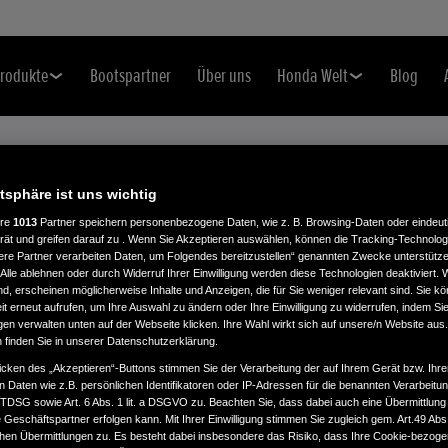
rodukte
Bootspartner
Über uns
Honda Welt
Blog
atsphäre ist uns wichtig
ere
1013
Partner speichern personenbezogene Daten, wie z. B. Browsing-Daten oder eindeu
rät und greifen darauf zu . Wenn Sie Akzeptieren auswählen, können die Tracking-Technologi
ere Partner verarbeiten Daten, um Folgendes bereitzustellen“ genannten Zwecke unterstütze
Alle ablehnen oder durch Widerruf Ihrer Einwilligung werden diese Technologien deaktiviert.
ind, erscheinen möglicherweise Inhalte und Anzeigen, die für Sie weniger relevant sind. Sie k
t erneut aufrufen, um Ihre Auswahl zu ändern oder Ihre Einwilligung zu widerrufen, indem Sie
se und entfalten ihre Kraft
gen verwalten unten auf der Webseite klicken. Ihre Wahl wirkt sich auf unsere/n Website aus
n finden Sie in unserer Datenschutzerklärung.
icken des „Akzeptieren“-Buttons stimmen Sie der Verarbeitung der auf Ihrem Gerät bzw. Ihre
n Daten wie z.B. persönlichen Identifikatoren oder IP-Adressen für die benannten Verarbei
TTDSG sowie Art. 6 Abs. 1 lit. a DSGVO zu. Beachten Sie, dass dabei auch eine Übermittlung
Geschäftspartner erfolgen kann. Mit Ihrer Einwilligung stimmen Sie zugleich gem. Art.49 Abs.1
n Übermittlungen zu. Es besteht dabei insbesondere das Risiko, dass Ihre Cookie-bezog