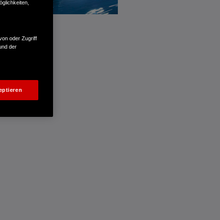
glichkeiten,
von oder Zugriff
und der
eptieren