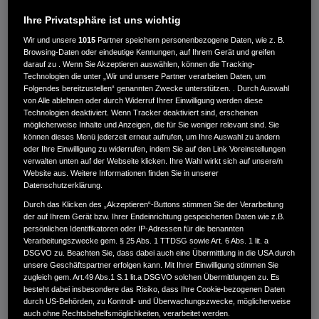
diese exklusive Honda-Technologie werden die weltweit
wichtigsten Emissionsvorschriften (u.a. EPA, CARB und
Ihre Privatsphäre ist uns wichtig
RCD) problemlos unterschritten und der
Wir und unsere
1015
Partner speichern personenbezogene Daten, wie z. B.
Browsing-Daten oder eindeutige Kennungen, auf Ihrem Gerät und greifen
Kraftstoffverbrauch gegenüber vergleichbaren Modellen
darauf zu . Wenn Sie Akzeptieren auswählen, können die Tracking-
um bis zu 13 Prozent reduziert.
Technologien die unter „Wir und unsere Partner verarbeiten Daten, um
Folgendes bereitzustellen“ genannten Zwecke unterstützen. . Durch Auswahl
von Alle ablehnen oder durch Widerruf Ihrer Einwilligung werden diese
Technologien deaktiviert. Wenn Tracker deaktiviert sind, erscheinen
möglicherweise Inhalte und Anzeigen, die für Sie weniger relevant sind. Sie
können dieses Menü jederzeit erneut aufrufen, um Ihre Auswahl zu ändern
oder Ihre Einwilligung zu widerrufen, indem Sie auf den Link Voreinstellungen
verwalten unten auf der Webseite klicken. Ihre Wahl wirkt sich auf unsere/n
Website aus. Weitere Informationen finden Sie in unserer
Datenschutzerklärung.
Durch das Klicken des „Akzeptieren“-Buttons stimmen Sie der Verarbeitung
der auf Ihrem Gerät bzw. Ihrer Endeinrichtung gespeicherten Daten wie z.B.
persönlichen Identifikatoren oder IP-Adressen für die benannten
Verarbeitungszwecke gem. § 25 Abs. 1 TTDSG sowie Art. 6 Abs. 1 lit. a
DSGVO zu. Beachten Sie, dass dabei auch eine Übermittlung in die USA durch
unsere Geschäftspartner erfolgen kann. Mit Ihrer Einwilligung stimmen Sie
zugleich gem. Art.49 Abs.1 S.1 lit.a DSGVO solchen Übermittlungen zu. Es
besteht dabei insbesondere das Risiko, dass Ihre Cookie-bezogenen Daten
durch US-Behörden, zu Kontroll- und Überwachungszwecke, möglicherweise
auch ohne Rechtsbehelfsmöglichkeiten, verarbeitet werden.