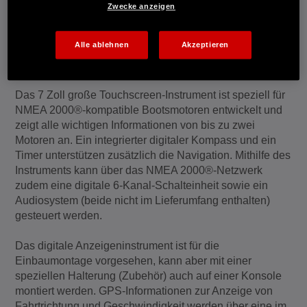
Geschwindigkeit, Motordrehzahl, Motortemperatur, Tank-,
Zwecke anzeigen
Batterie- und Trimm-Anzeige lassen sich so auch bei
voller Sonneneinstrahlung und einem
Alle ablehnen
Akzeptieren
Betrachtungswinkel von bis zu 85° gut bedienen und
ablesen.
Das 7 Zoll große Touchscreen-Instrument ist speziell für
NMEA 2000®-kompatible Bootsmotoren entwickelt und
zeigt alle wichtigen Informationen von bis zu zwei
Motoren an. Ein integrierter digitaler Kompass und ein
Timer unterstützen zusätzlich die Navigation. Mithilfe des
Instruments kann über das NMEA 2000®-Netzwerk
zudem eine digitale 6-Kanal-Schalteinheit sowie ein
Audiosystem (beide nicht im Lieferumfang enthalten)
gesteuert werden.
Das digitale Anzeigeninstrument ist für die
Einbaumontage vorgesehen, kann aber mit einer
speziellen Halterung (Zubehör) auch auf einer Konsole
montiert werden. GPS-Informationen zur Anzeige von
Fahrtrichtung und Geschwindigkeit werden über eine im