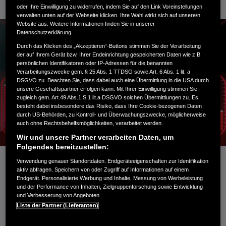
24. Juli 2023
oder Ihre Einwilligung zu widerrufen, indem Sie auf den Link Voreinstellungen
verwalten unten auf der Webseite klicken. Ihre Wahl wirkt sich auf unsere/n
Website aus. Weitere Informationen finden Sie in unserer
Datenschutzerklärung.
Durch das Klicken des „Akzeptieren“-Buttons stimmen Sie der Verarbeitung
der auf Ihrem Gerät bzw. Ihrer Endeinrichtung gespeicherten Daten wie z.B.
persönlichen Identifikatoren oder IP-Adressen für die benannten
Verarbeitungszwecke gem. § 25 Abs. 1 TTDSG sowie Art. 6 Abs. 1 lit. a
DSGVO zu. Beachten Sie, dass dabei auch eine Übermittlung in die USA durch
unsere Geschäftspartner erfolgen kann. Mit Ihrer Einwilligung stimmen Sie
zugleich gem. Art.49 Abs.1 S.1 lit.a DSGVO solchen Übermittlungen zu. Es
besteht dabei insbesondere das Risiko, dass Ihre Cookie-bezogenen Daten
durch US-Behörden, zu Kontroll- und Überwachungszwecke, möglicherweise
auch ohne Rechtsbehelfsmöglichkeiten, verarbeitet werden.
Wir und unsere Partner verarbeiten Daten, um
Folgendes bereitzustellen:
Verwendung genauer Standortdaten. Endgeräteeigenschaften zur Identifikation
aktiv abfragen. Speichern von oder Zugriff auf Informationen auf einem
Endgerät. Personalisierte Werbung und Inhalte, Messung von Werbeleistung
Honda Marine hat ein neues Multifunktionsinstrument
und der Performance von Inhalten, Zielgruppenforschung sowie Entwicklung
entwickelt, das über eine außergewöhnlich hohe
und Verbesserung von Angeboten.
Bildschirmhelligkeit von 1000 cd/m2 Nits verfügt.
Liste der Partner (Lieferanten)
Steuerelemente und zentrale Motorinformationen wie