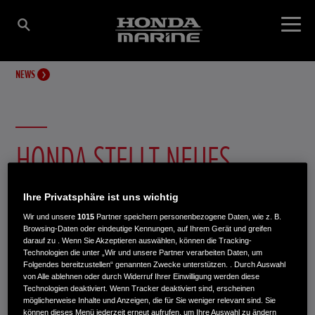
NEWS
HONDA STELLT NEUES
SUPERHELLES 7-ZOLL-
Ihre Privatsphäre ist uns wichtig
Wir und unsere
1015
Partner speichern personenbezogene Daten, wie z. B.
MULTIFUNKTIONS-
Browsing-Daten oder eindeutige Kennungen, auf Ihrem Gerät und greifen
darauf zu . Wenn Sie Akzeptieren auswählen, können die Tracking-
Technologien die unter „Wir und unsere Partner verarbeiten Daten, um
INSTRUMENT VOR
Folgendes bereitzustellen“ genannten Zwecke unterstützen. . Durch Auswahl
von Alle ablehnen oder durch Widerruf Ihrer Einwilligung werden diese
Technologien deaktiviert. Wenn Tracker deaktiviert sind, erscheinen
möglicherweise Inhalte und Anzeigen, die für Sie weniger relevant sind. Sie
können dieses Menü jederzeit erneut aufrufen, um Ihre Auswahl zu ändern