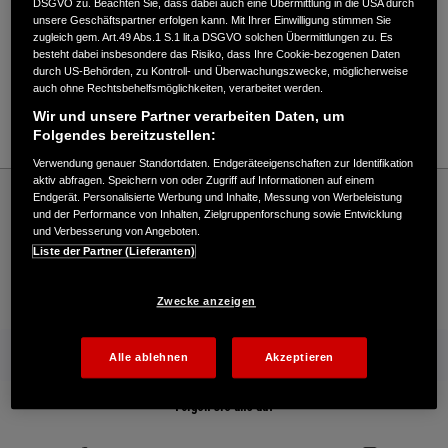
DSGVO zu. Beachten Sie, dass dabei auch eine Übermittlung in die USA durch
unsere Geschäftspartner erfolgen kann. Mit Ihrer Einwilligung stimmen Sie
Verkauf / Kundendienst
zugleich gem. Art.49 Abs.1 S.1 lit.a DSGVO solchen Übermittlungen zu. Es
besteht dabei insbesondere das Risiko, dass Ihre Cookie-bezogenen Daten
durch US-Behörden, zu Kontroll- und Überwachungszwecke, möglicherweise
auch ohne Rechtsbehelfsmöglichkeiten, verarbeitet werden.
033766/41802
Wir und unsere Partner verarbeiten Daten, um
E-Mail
Folgendes bereitzustellen:
Verwendung genauer Standortdaten. Endgeräteeigenschaften zur Identifikation
aktiv abfragen. Speichern von oder Zugriff auf Informationen auf einem
Honda
Marine
Endgerät. Personalisierte Werbung und Inhalte, Messung von Werbeleistung
Weißflog, Ingo - Marine – Honda - HONDA Deutschland Offizielle Website | The
und der Performance von Inhalten, Zielgruppenforschung sowie Entwicklung
Power of Dreams
und Verbesserung von Angeboten.
Liste der Partner (Lieferanten)
Kontakt
Händlersuche
Broschüren
Zwecke anzeigen
Mehr von Honda
Alle ablehnen
Akzeptieren
Folgen Sie uns auf