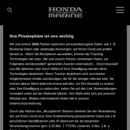
Ihre Privatsphäre ist uns wichtig
WEISSFLOG, INGO
Wir und unsere
1015
Partner speichern personenbezogene Daten, wie z. B.
Browsing-Daten oder eindeutige Kennungen, auf Ihrem Gerät und greifen
darauf zu . Wenn Sie Akzeptieren auswählen, können die Tracking-
Technologien die unter „Wir und unsere Partner verarbeiten Daten, um
Folgendes bereitzustellen“ genannten Zwecke unterstützen. . Durch Auswahl
von Alle ablehnen oder durch Widerruf Ihrer Einwilligung werden diese
Teupitzer Straße 70
,
15755
,
Schwerin
Technologien deaktiviert. Wenn Tracker deaktiviert sind, erscheinen
möglicherweise Inhalte und Anzeigen, die für Sie weniger relevant sind. Sie
können dieses Menü jederzeit erneut aufrufen, um Ihre Auswahl zu ändern
oder Ihre Einwilligung zu widerrufen, indem Sie auf den Link Voreinstellungen
verwalten unten auf der Webseite klicken. Ihre Wahl wirkt sich auf unsere/n
Website aus. Weitere Informationen finden Sie in unserer
Datenschutzerklärung.
ANFAHRTSBESCHREIBUNG ANFORDERN
Durch das Klicken des „Akzeptieren“-Buttons stimmen Sie der Verarbeitung
WEBSITE
der auf Ihrem Gerät bzw. Ihrer Endeinrichtung gespeicherten Daten wie z.B.
persönlichen Identifikatoren oder IP-Adressen für die benannten
Verarbeitungszwecke gem. § 25 Abs. 1 TTDSG sowie Art. 6 Abs. 1 lit. a