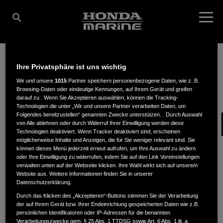
Ihre Privatsphäre ist uns wichtig
BOOTSSERVICE
Wir und unsere
1015
Partner speichern personenbezogene Daten, wie z. B.
Browsing-Daten oder eindeutige Kennungen, auf Ihrem Gerät und greifen
darauf zu . Wenn Sie Akzeptieren auswählen, können die Tracking-
Technologien die unter „Wir und unsere Partner verarbeiten Daten, um
WASSERSPORTZENTR
Folgendes bereitzustellen“ genannten Zwecke unterstützen. . Durch Auswahl
von Alle ablehnen oder durch Widerruf Ihrer Einwilligung werden diese
Technologien deaktiviert. Wenn Tracker deaktiviert sind, erscheinen
möglicherweise Inhalte und Anzeigen, die für Sie weniger relevant sind. Sie
können dieses Menü jederzeit erneut aufrufen, um Ihre Auswahl zu ändern
Augustastr. 7
,
17033
,
Neubrandenburg
oder Ihre Einwilligung zu widerrufen, indem Sie auf den Link Voreinstellungen
verwalten unten auf der Webseite klicken. Ihre Wahl wirkt sich auf unsere/n
Website aus. Weitere Informationen finden Sie in unserer
Datenschutzerklärung.
Durch das Klicken des „Akzeptieren“-Buttons stimmen Sie der Verarbeitung
der auf Ihrem Gerät bzw. Ihrer Endeinrichtung gespeicherten Daten wie z.B.
ANFAHRTSBESCHREIBUNG ANFORDERN
persönlichen Identifikatoren oder IP-Adressen für die benannten
Verarbeitungszwecke gem. § 25 Abs. 1 TTDSG sowie Art. 6 Abs. 1 lit. a