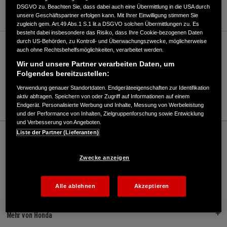
WEBSITE
DSGVO zu. Beachten Sie, dass dabei auch eine Übermittlung in die USA durch
unsere Geschäftspartner erfolgen kann. Mit Ihrer Einwilligung stimmen Sie
zugleich gem. Art.49 Abs.1 S.1 lit.a DSGVO solchen Übermittlungen zu. Es
besteht dabei insbesondere das Risiko, dass Ihre Cookie-bezogenen Daten
durch US-Behörden, zu Kontroll- und Überwachungszwecke, möglicherweise
Verkauf / Kundendienst
auch ohne Rechtsbehelfsmöglichkeiten, verarbeitet werden.
Wir und unsere Partner verarbeiten Daten, um
Folgendes bereitzustellen:
0171/4013488
Verwendung genauer Standortdaten. Endgeräteeigenschaften zur Identifikation
aktiv abfragen. Speichern von oder Zugriff auf Informationen auf einem
E-Mail
Endgerät. Personalisierte Werbung und Inhalte, Messung von Werbeleistung
und der Performance von Inhalten, Zielgruppenforschung sowie Entwicklung
und Verbesserung von Angeboten.
Honda
Marine
Liste der Partner (Lieferanten)
Bootsservice Wassersportzentrum - Marine – Honda - HONDA Deutschland Offizielle
Website | The Power of Dreams
Zwecke anzeigen
Alle ablehnen
Akzeptieren
Kontakt
Händlersuche
Broschüren
Mehr von Honda