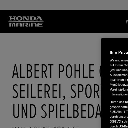
P
Ihre Priv
Wir und uns
ALBERT POHLE GMB
auf Ihrem Ge
„Wir und uns
Auswahl von 
deaktiviert s
SEILEREI, SPORT-
Menü jederzei
Voreinstellun
Informatione
UND SPIELBEDARF
Durch das Kl
gespeicherte
§ 25 Abs. 1 
durch unsere 
DSGVO solche
durch US-Beh