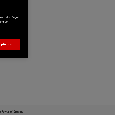
von oder Zugriff
und der
eptieren
he Power of Dreams