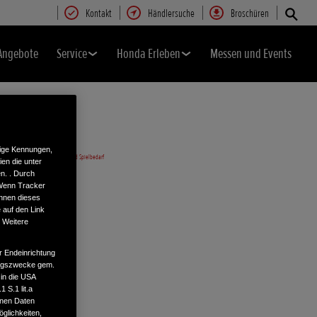
Kontakt
Händlersuche
Broschüren
Angebote
Service
Honda Erleben
Messen und Events
tige Kennungen,
en die unter
n. . Durch
 Wenn Tracker
önnen dieses
 auf den Link
. Weitere
r Endeinrichtung
tungszwecke gem.
 in die USA
 S.1 lit.a
enen Daten
glichkeiten,