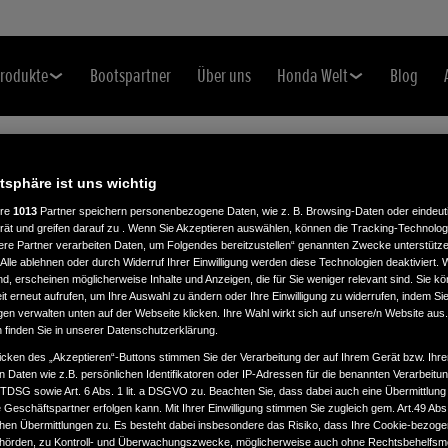
rodukte
Bootspartner
Über uns
Honda Welt
Blog
atsphäre ist uns wichtig
ere
1013
Partner speichern personenbezogene Daten, wie z. B. Browsing-Daten oder eindeu
H
rät und greifen darauf zu . Wenn Sie Akzeptieren auswählen, können die Tracking-Technologi
ere Partner verarbeiten Daten, um Folgendes bereitzustellen“ genannten Zwecke unterstütze
Alle ablehnen oder durch Widerruf Ihrer Einwilligung werden diese Technologien deaktiviert.
ind, erscheinen möglicherweise Inhalte und Anzeigen, die für Sie weniger relevant sind. Sie k
t erneut aufrufen, um Ihre Auswahl zu ändern oder Ihre Einwilligung zu widerrufen, indem Sie
gen verwalten unten auf der Webseite klicken. Ihre Wahl wirkt sich auf unsere/n Website aus
n finden Sie in unserer Datenschutzerklärung.
icken des „Akzeptieren“-Buttons stimmen Sie der Verarbeitung der auf Ihrem Gerät bzw. Ihre
n Daten wie z.B. persönlichen Identifikatoren oder IP-Adressen für die benannten Verarbei
TTDSG sowie Art. 6 Abs. 1 lit. a DSGVO zu. Beachten Sie, dass dabei auch eine Übermittlung
Geschäftspartner erfolgen kann. Mit Ihrer Einwilligung stimmen Sie zugleich gem. Art.49 Abs.1
n Übermittlungen zu. Es besteht dabei insbesondere das Risiko, dass Ihre Cookie-bezog
örden, zu Kontroll- und Überwachungszwecke, möglicherweise auch ohne Rechtsbehelfsmö