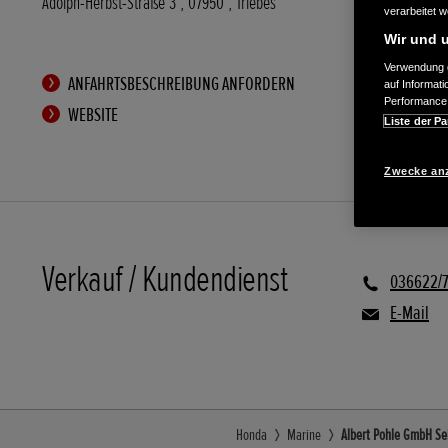
Adolph-Herbst-Straße 3
,
07950
,
Triebes
verarbeitet 
Wir und u
Verwendung g
ANFAHRTSBESCHREIBUNG ANFORDERN
auf Informat
Performance 
WEBSITE
Liste der Pa
Zwecke an
Verkauf / Kundendienst
036622/
E-Mail
Honda
Marine
Albert Pohle GmbH Sei