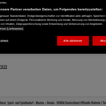
werden.
nsere Partner verarbeiten Daten, um Folgendes bereitzustellen:
enauer Standortdaten. Endgeräteeigenschaften zur Identifikation aktiv abfragen. Speichern 
ionen auf einem Endgerät. Personalisierte Werbung und Inhalte, Messung von Werbeleistung 
von Inhalten, Zielgruppenforschung sowie Entwicklung und Verbesserung von Angeboten.
rtner (Lieferanten)
zeigen
Alle ablehnen
Akz
71439
lerei, Sport- und Spielbedarf - Marine – Honda - HONDA Deutschland Offizielle Website | T