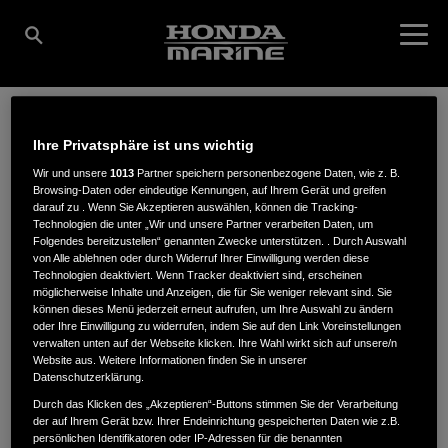
Ihre Privatsphäre ist uns wichtig
SPORTBOOTE &
Wir und unsere
1013
Partner speichern personenbezogene Daten, wie z. B.
Browsing-Daten oder eindeutige Kennungen, auf Ihrem Gerät und greifen
darauf zu . Wenn Sie Akzeptieren auswählen, können die Tracking-
INDUSTRIE-MOTOREN
Technologien die unter „Wir und unsere Partner verarbeiten Daten, um
Folgendes bereitzustellen“ genannten Zwecke unterstützen. . Durch Auswahl
von Alle ablehnen oder durch Widerruf Ihrer Einwilligung werden diese
Technologien deaktiviert. Wenn Tracker deaktiviert sind, erscheinen
OLAF LINGROEN
möglicherweise Inhalte und Anzeigen, die für Sie weniger relevant sind. Sie
können dieses Menü jederzeit erneut aufrufen, um Ihre Auswahl zu ändern
oder Ihre Einwilligung zu widerrufen, indem Sie auf den Link Voreinstellungen
verwalten unten auf der Webseite klicken. Ihre Wahl wirkt sich auf unsere/n
Website aus. Weitere Informationen finden Sie in unserer
Datenschutzerklärung.
Feldstraße 21
,
18442
,
Langendorf
Durch das Klicken des „Akzeptieren“-Buttons stimmen Sie der Verarbeitung
der auf Ihrem Gerät bzw. Ihrer Endeinrichtung gespeicherten Daten wie z.B.
persönlichen Identifikatoren oder IP-Adressen für die benannten