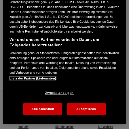
Verarbeitungszwecke gem. § 25 Abs. 1 TTDSG sowie Art. 6 Abs. 1 lit. a
DSGVO zu. Beachten Sie, dass dabei auch eine Übermittlung in die USA durch
unsere Geschäftspartner erfolgen kann. Mit Ihrer Einwilligung stimmen Sie
ANFAHRTSBESCHREIBUNG ANFORDERN
zugleich gem. Art.49 Abs.1 S.1 lit.a DSGVO solchen Übermittlungen zu. Es
besteht dabei insbesondere das Risiko, dass Ihre Cookie-bezogenen Daten
WEBSITE
durch US-Behörden, zu Kontroll- und Überwachungszwecke, möglicherweise
auch ohne Rechtsbehelfsmöglichkeiten, verarbeitet werden.
Wir und unsere Partner verarbeiten Daten, um
Folgendes bereitzustellen:
Verkauf / Kundendienst
Verwendung genauer Standortdaten. Endgeräteeigenschaften zur Identifikation
aktiv abfragen. Speichern von oder Zugriff auf Informationen auf einem
Endgerät. Personalisierte Werbung und Inhalte, Messung von Werbeleistung
und der Performance von Inhalten, Zielgruppenforschung sowie Entwicklung
03831/491681
und Verbesserung von Angeboten.
E-Mail
Liste der Partner (Lieferanten)
Zwecke anzeigen
Honda
Marine
Sportboote & Industrie-Motoren Olaf Lingroen - Marine – Honda - HONDA
Deutschland Offizielle Website | The Power of Dreams
Alle ablehnen
Akzeptieren
Kontakt
Händlersuche
Broschüren