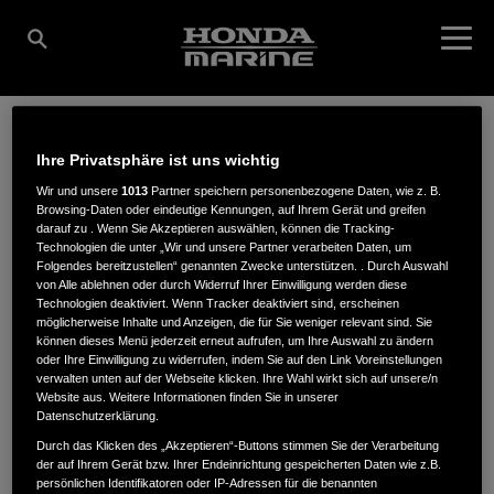
Ihre Privatsphäre ist uns wichtig
WASSERSPORT-
Wir und unsere
1013
Partner speichern personenbezogene Daten, wie z. B.
Browsing-Daten oder eindeutige Kennungen, auf Ihrem Gerät und greifen
darauf zu . Wenn Sie Akzeptieren auswählen, können die Tracking-
SERVICE
Technologien die unter „Wir und unsere Partner verarbeiten Daten, um
Folgendes bereitzustellen“ genannten Zwecke unterstützen. . Durch Auswahl
von Alle ablehnen oder durch Widerruf Ihrer Einwilligung werden diese
Technologien deaktiviert. Wenn Tracker deaktiviert sind, erscheinen
LITSCHMANN
möglicherweise Inhalte und Anzeigen, die für Sie weniger relevant sind. Sie
können dieses Menü jederzeit erneut aufrufen, um Ihre Auswahl zu ändern
oder Ihre Einwilligung zu widerrufen, indem Sie auf den Link Voreinstellungen
verwalten unten auf der Webseite klicken. Ihre Wahl wirkt sich auf unsere/n
Website aus. Weitere Informationen finden Sie in unserer
Datenschutzerklärung.
Robert-Berndt-Str. 1a
,
01257
,
Dresden
Durch das Klicken des „Akzeptieren“-Buttons stimmen Sie der Verarbeitung
der auf Ihrem Gerät bzw. Ihrer Endeinrichtung gespeicherten Daten wie z.B.
persönlichen Identifikatoren oder IP-Adressen für die benannten