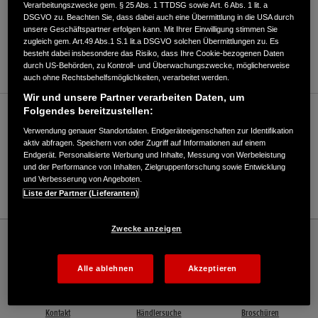
Verarbeitungszwecke gem. § 25 Abs. 1 TTDSG sowie Art. 6 Abs. 1 lit. a
DSGVO zu. Beachten Sie, dass dabei auch eine Übermittlung in die USA durch
unsere Geschäftspartner erfolgen kann. Mit Ihrer Einwilligung stimmen Sie
ANFAHRTSBESCHREIBUNG ANFORDERN
zugleich gem. Art.49 Abs.1 S.1 lit.a DSGVO solchen Übermittlungen zu. Es
besteht dabei insbesondere das Risiko, dass Ihre Cookie-bezogenen Daten
WEBSITE
durch US-Behörden, zu Kontroll- und Überwachungszwecke, möglicherweise
auch ohne Rechtsbehelfsmöglichkeiten, verarbeitet werden.
Wir und unsere Partner verarbeiten Daten, um
Folgendes bereitzustellen:
Verkauf / Kundendienst
Verwendung genauer Standortdaten. Endgeräteeigenschaften zur Identifikation
aktiv abfragen. Speichern von oder Zugriff auf Informationen auf einem
Endgerät. Personalisierte Werbung und Inhalte, Messung von Werbeleistung
und der Performance von Inhalten, Zielgruppenforschung sowie Entwicklung
0351/25300815
und Verbesserung von Angeboten.
E-Mail
Liste der Partner (Lieferanten)
Zwecke anzeigen
Honda
Marine
Wassersport-Service Litschmann - Marine – Honda - HONDA Deutschland Offizielle
Website | The Power of Dreams
Alle ablehnen
Akzeptieren
Kontakt
Händlersuche
Broschüren