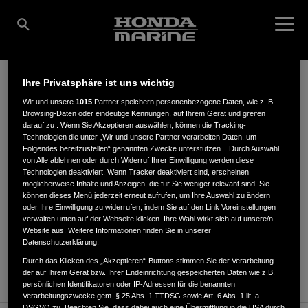
Ihre Privatsphäre ist uns wichtig
SCHROETELER GMBH
Wir und unsere
1015
Partner speichern personenbezogene Daten, wie z. B.
Browsing-Daten oder eindeutige Kennungen, auf Ihrem Gerät und greifen
darauf zu . Wenn Sie Akzeptieren auswählen, können die Tracking-
Technologien die unter „Wir und unsere Partner verarbeiten Daten, um
Folgendes bereitzustellen“ genannten Zwecke unterstützen. . Durch Auswahl
von Alle ablehnen oder durch Widerruf Ihrer Einwilligung werden diese
AM GÜTERBAHNHOF 8A
,
66128
,
Saarbrücken
Technologien deaktiviert. Wenn Tracker deaktiviert sind, erscheinen
möglicherweise Inhalte und Anzeigen, die für Sie weniger relevant sind. Sie
können dieses Menü jederzeit erneut aufrufen, um Ihre Auswahl zu ändern
oder Ihre Einwilligung zu widerrufen, indem Sie auf den Link Voreinstellungen
verwalten unten auf der Webseite klicken. Ihre Wahl wirkt sich auf unsere/n
Website aus. Weitere Informationen finden Sie in unserer
Datenschutzerklärung.
ANFAHRTSBESCHREIBUNG ANFORDERN
Durch das Klicken des „Akzeptieren“-Buttons stimmen Sie der Verarbeitung
WEBSITE
der auf Ihrem Gerät bzw. Ihrer Endeinrichtung gespeicherten Daten wie z.B.
persönlichen Identifikatoren oder IP-Adressen für die benannten
Verarbeitungszwecke gem. § 25 Abs. 1 TTDSG sowie Art. 6 Abs. 1 lit. a
DSGVO zu. Beachten Sie, dass dabei auch eine Übermittlung in die USA durch