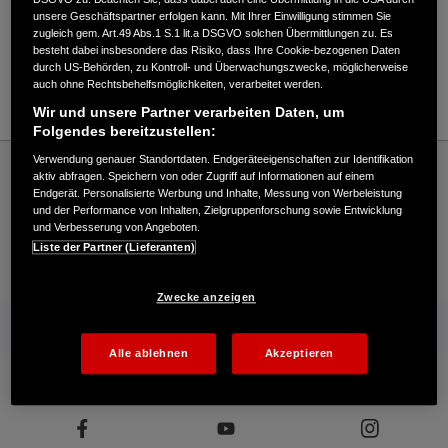
unsere Geschäftspartner erfolgen kann. Mit Ihrer Einwilligung stimmen Sie
Verkauf / Kundendienst
zugleich gem. Art.49 Abs.1 S.1 lit.a DSGVO solchen Übermittlungen zu. Es
besteht dabei insbesondere das Risiko, dass Ihre Cookie-bezogenen Daten
durch US-Behörden, zu Kontroll- und Überwachungszwecke, möglicherweise
auch ohne Rechtsbehelfsmöglichkeiten, verarbeitet werden.
0681/70191
Wir und unsere Partner verarbeiten Daten, um
Folgendes bereitzustellen:
Honda
Marine
Verwendung genauer Standortdaten. Endgeräteeigenschaften zur Identifikation
aktiv abfragen. Speichern von oder Zugriff auf Informationen auf einem
SCHROETELER GMBH - Marine – Honda - HONDA Deutschland Offizielle Website |
Endgerät. Personalisierte Werbung und Inhalte, Messung von Werbeleistung
The Power of Dreams
und der Performance von Inhalten, Zielgruppenforschung sowie Entwicklung
und Verbesserung von Angeboten.
Liste der Partner (Lieferanten)
Kontakt
Händlersuche
Broschüren
Zwecke anzeigen
Mehr von Honda
Alle ablehnen
Akzeptieren
Folgen Sie uns auf