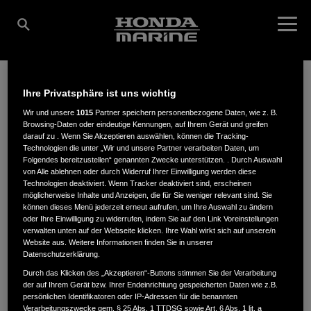
Ihre Privatsphäre ist uns wichtig
SEEBO HANDEL
Wir und unsere
1015
Partner speichern personenbezogene Daten, wie z. B.
Browsing-Daten oder eindeutige Kennungen, auf Ihrem Gerät und greifen
darauf zu . Wenn Sie Akzeptieren auswählen, können die Tracking-
Technologien die unter „Wir und unsere Partner verarbeiten Daten, um
GMBH
Folgendes bereitzustellen“ genannten Zwecke unterstützen. . Durch Auswahl
von Alle ablehnen oder durch Widerruf Ihrer Einwilligung werden diese
Technologien deaktiviert. Wenn Tracker deaktiviert sind, erscheinen
möglicherweise Inhalte und Anzeigen, die für Sie weniger relevant sind. Sie
können dieses Menü jederzeit erneut aufrufen, um Ihre Auswahl zu ändern
Schützenplatz 10
,
28790
,
Schwanewede
oder Ihre Einwilligung zu widerrufen, indem Sie auf den Link Voreinstellungen
verwalten unten auf der Webseite klicken. Ihre Wahl wirkt sich auf unsere/n
Website aus. Weitere Informationen finden Sie in unserer
Datenschutzerklärung.
Durch das Klicken des „Akzeptieren“-Buttons stimmen Sie der Verarbeitung
der auf Ihrem Gerät bzw. Ihrer Endeinrichtung gespeicherten Daten wie z.B.
ANFAHRTSBESCHREIBUNG ANFORDERN
persönlichen Identifikatoren oder IP-Adressen für die benannten
Verarbeitungszwecke gem. § 25 Abs. 1 TTDSG sowie Art. 6 Abs. 1 lit. a