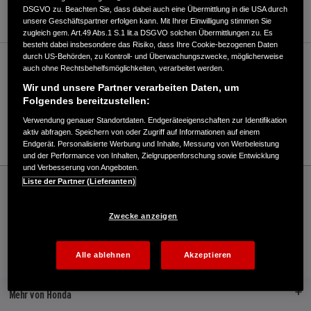
WEBSITE
DSGVO zu. Beachten Sie, dass dabei auch eine Übermittlung in die USA durch
unsere Geschäftspartner erfolgen kann. Mit Ihrer Einwilligung stimmen Sie
zugleich gem. Art.49 Abs.1 S.1 lit.a DSGVO solchen Übermittlungen zu. Es
besteht dabei insbesondere das Risiko, dass Ihre Cookie-bezogenen Daten
durch US-Behörden, zu Kontroll- und Überwachungszwecke, möglicherweise
Verkauf / Kundendienst
auch ohne Rechtsbehelfsmöglichkeiten, verarbeitet werden.
Wir und unsere Partner verarbeiten Daten, um
Folgendes bereitzustellen:
0421/659990
Verwendung genauer Standortdaten. Endgeräteeigenschaften zur Identifikation
aktiv abfragen. Speichern von oder Zugriff auf Informationen auf einem
E-Mail
Endgerät. Personalisierte Werbung und Inhalte, Messung von Werbeleistung
und der Performance von Inhalten, Zielgruppenforschung sowie Entwicklung
und Verbesserung von Angeboten.
Honda
Marine
Liste der Partner (Lieferanten)
SEEBO HANDEL GmbH - Marine – Honda - HONDA Deutschland Offizielle Website |
The Power of Dreams
Zwecke anzeigen
Alle ablehnen
Akzeptieren
Kontakt
Händlersuche
Broschüren
Mehr von Honda