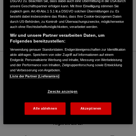
DSGVO zu. Beachten Sie, dass dabei auch eine Übermittlung in die USA durch
unsere Geschäftspartner erfolgen kann. Mit Ihrer Einwilligung stimmen Sie
Verkauf / Kundendienst
zugleich gem. Art.49 Abs.1 S.1 lit.a DSGVO solchen Übermittlungen zu. Es
besteht dabei insbesondere das Risiko, dass Ihre Cookie-bezogenen Daten
durch US-Behörden, zu Kontroll- und Überwachungszwecke, möglicherweise
auch ohne Rechtsbehelfsmöglichkeiten, verarbeitet werden.
09872/979690
Wir und unsere Partner verarbeiten Daten, um
E-Mail
Folgendes bereitzustellen:
Verwendung genauer Standortdaten. Endgeräteeigenschaften zur Identifikation
aktiv abfragen. Speichern von oder Zugriff auf Informationen auf einem
Honda
Marine
Endgerät. Personalisierte Werbung und Inhalte, Messung von Werbeleistung
Josef Reich GmbH - Marine – Honda - HONDA Deutschland Offizielle Website | The
und der Performance von Inhalten, Zielgruppenforschung sowie Entwicklung
Power of Dreams
und Verbesserung von Angeboten.
Liste der Partner (Lieferanten)
Kontakt
Händlersuche
Broschüren
Zwecke anzeigen
Mehr von Honda
Alle ablehnen
Akzeptieren
Folgen Sie uns auf