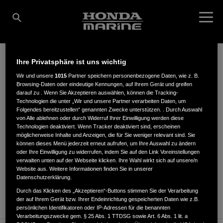
Ihre Privatsphäre ist uns wichtig
JOSEF REICH GMBH
Wir und unsere
1015
Partner speichern personenbezogene Daten, wie z. B.
Browsing-Daten oder eindeutige Kennungen, auf Ihrem Gerät und greifen
darauf zu . Wenn Sie Akzeptieren auswählen, können die Tracking-
Technologien die unter „Wir und unsere Partner verarbeiten Daten, um
Folgendes bereitzustellen“ genannten Zwecke unterstützen. . Durch Auswahl
von Alle ablehnen oder durch Widerruf Ihrer Einwilligung werden diese
Schleifweg 18, Gewerbegebiet
,
91580
,
Petersaurach
Technologien deaktiviert. Wenn Tracker deaktiviert sind, erscheinen
möglicherweise Inhalte und Anzeigen, die für Sie weniger relevant sind. Sie
können dieses Menü jederzeit erneut aufrufen, um Ihre Auswahl zu ändern
oder Ihre Einwilligung zu widerrufen, indem Sie auf den Link Voreinstellungen
verwalten unten auf der Webseite klicken. Ihre Wahl wirkt sich auf unsere/n
Website aus. Weitere Informationen finden Sie in unserer
Datenschutzerklärung.
ANFAHRTSBESCHREIBUNG ANFORDERN
Durch das Klicken des „Akzeptieren“-Buttons stimmen Sie der Verarbeitung
WEBSITE
der auf Ihrem Gerät bzw. Ihrer Endeinrichtung gespeicherten Daten wie z.B.
persönlichen Identifikatoren oder IP-Adressen für die benannten
Verarbeitungszwecke gem. § 25 Abs. 1 TTDSG sowie Art. 6 Abs. 1 lit. a