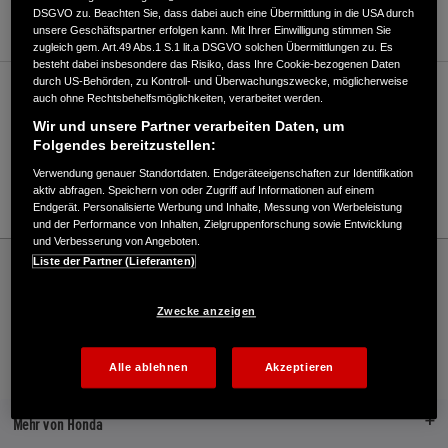
WEBSITE
DSGVO zu. Beachten Sie, dass dabei auch eine Übermittlung in die USA durch
unsere Geschäftspartner erfolgen kann. Mit Ihrer Einwilligung stimmen Sie
zugleich gem. Art.49 Abs.1 S.1 lit.a DSGVO solchen Übermittlungen zu. Es
besteht dabei insbesondere das Risiko, dass Ihre Cookie-bezogenen Daten
durch US-Behörden, zu Kontroll- und Überwachungszwecke, möglicherweise
Verkauf / Kundendienst
auch ohne Rechtsbehelfsmöglichkeiten, verarbeitet werden.
Wir und unsere Partner verarbeiten Daten, um
Folgendes bereitzustellen:
0421/3339026
Verwendung genauer Standortdaten. Endgeräteeigenschaften zur Identifikation
aktiv abfragen. Speichern von oder Zugriff auf Informationen auf einem
E-Mail
Endgerät. Personalisierte Werbung und Inhalte, Messung von Werbeleistung
und der Performance von Inhalten, Zielgruppenforschung sowie Entwicklung
und Verbesserung von Angeboten.
Honda
Marine
Liste der Partner (Lieferanten)
Haumann Motorenservice KG - Marine – Honda - HONDA Deutschland Offizielle
Website | The Power of Dreams
Zwecke anzeigen
Alle ablehnen
Akzeptieren
Kontakt
Händlersuche
Broschüren
Mehr von Honda