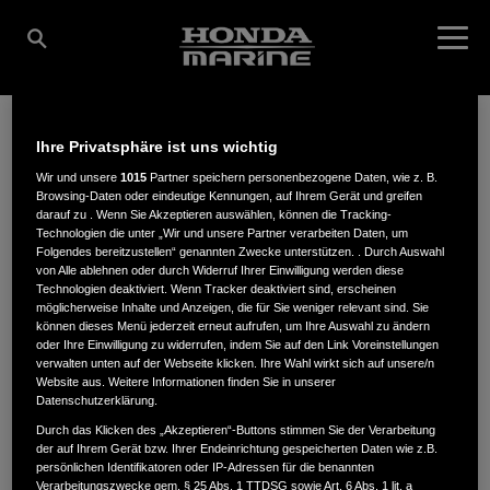
Ihre Privatsphäre ist uns wichtig
HAUMANN
Wir und unsere
1015
Partner speichern personenbezogene Daten, wie z. B.
Browsing-Daten oder eindeutige Kennungen, auf Ihrem Gerät und greifen
darauf zu . Wenn Sie Akzeptieren auswählen, können die Tracking-
Technologien die unter „Wir und unsere Partner verarbeiten Daten, um
MOTORENSERVICE KG
Folgendes bereitzustellen“ genannten Zwecke unterstützen. . Durch Auswahl
von Alle ablehnen oder durch Widerruf Ihrer Einwilligung werden diese
Technologien deaktiviert. Wenn Tracker deaktiviert sind, erscheinen
möglicherweise Inhalte und Anzeigen, die für Sie weniger relevant sind. Sie
können dieses Menü jederzeit erneut aufrufen, um Ihre Auswahl zu ändern
Zum Schlut 1a
,
28309
,
Bremen
oder Ihre Einwilligung zu widerrufen, indem Sie auf den Link Voreinstellungen
verwalten unten auf der Webseite klicken. Ihre Wahl wirkt sich auf unsere/n
Website aus. Weitere Informationen finden Sie in unserer
Datenschutzerklärung.
Durch das Klicken des „Akzeptieren“-Buttons stimmen Sie der Verarbeitung
der auf Ihrem Gerät bzw. Ihrer Endeinrichtung gespeicherten Daten wie z.B.
ANFAHRTSBESCHREIBUNG ANFORDERN
persönlichen Identifikatoren oder IP-Adressen für die benannten
Verarbeitungszwecke gem. § 25 Abs. 1 TTDSG sowie Art. 6 Abs. 1 lit. a