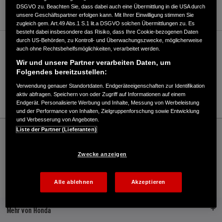
WEBSITE
DSGVO zu. Beachten Sie, dass dabei auch eine Übermittlung in die USA durch
unsere Geschäftspartner erfolgen kann. Mit Ihrer Einwilligung stimmen Sie
zugleich gem. Art.49 Abs.1 S.1 lit.a DSGVO solchen Übermittlungen zu. Es
besteht dabei insbesondere das Risiko, dass Ihre Cookie-bezogenen Daten
durch US-Behörden, zu Kontroll- und Überwachungszwecke, möglicherweise
Verkauf / Kundendienst
auch ohne Rechtsbehelfsmöglichkeiten, verarbeitet werden.
Wir und unsere Partner verarbeiten Daten, um
Folgendes bereitzustellen:
07141/990550
Verwendung genauer Standortdaten. Endgeräteeigenschaften zur Identifikation
aktiv abfragen. Speichern von oder Zugriff auf Informationen auf einem
E-Mail
Endgerät. Personalisierte Werbung und Inhalte, Messung von Werbeleistung
und der Performance von Inhalten, Zielgruppenforschung sowie Entwicklung
und Verbesserung von Angeboten.
Honda
Marine
Liste der Partner (Lieferanten)
Ditoma GmbH - Bootspunkt - Marine – Honda - HONDA Deutschland Offizielle
Website | The Power of Dreams
Zwecke anzeigen
Alle ablehnen
Akzeptieren
Kontakt
Händlersuche
Broschüren
Mehr von Honda