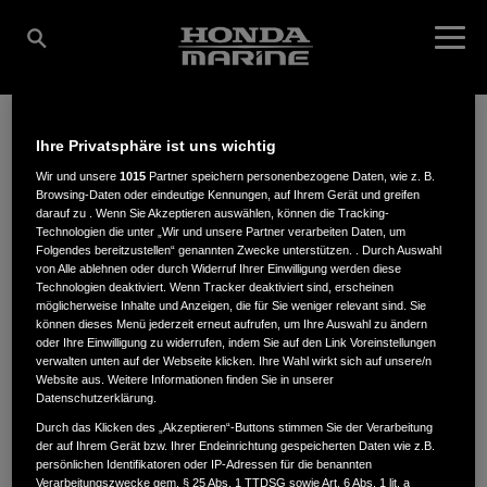
Ihre Privatsphäre ist uns wichtig
DITOMA GMBH -
Wir und unsere
1015
Partner speichern personenbezogene Daten, wie z. B.
Browsing-Daten oder eindeutige Kennungen, auf Ihrem Gerät und greifen
darauf zu . Wenn Sie Akzeptieren auswählen, können die Tracking-
Technologien die unter „Wir und unsere Partner verarbeiten Daten, um
BOOTSPUNKT
Folgendes bereitzustellen“ genannten Zwecke unterstützen. . Durch Auswahl
von Alle ablehnen oder durch Widerruf Ihrer Einwilligung werden diese
Technologien deaktiviert. Wenn Tracker deaktiviert sind, erscheinen
möglicherweise Inhalte und Anzeigen, die für Sie weniger relevant sind. Sie
können dieses Menü jederzeit erneut aufrufen, um Ihre Auswahl zu ändern
Bodanrückstraße 6
,
78351
,
Bodam-Ludwigshafen
oder Ihre Einwilligung zu widerrufen, indem Sie auf den Link Voreinstellungen
verwalten unten auf der Webseite klicken. Ihre Wahl wirkt sich auf unsere/n
Website aus. Weitere Informationen finden Sie in unserer
Datenschutzerklärung.
Durch das Klicken des „Akzeptieren“-Buttons stimmen Sie der Verarbeitung
der auf Ihrem Gerät bzw. Ihrer Endeinrichtung gespeicherten Daten wie z.B.
ANFAHRTSBESCHREIBUNG ANFORDERN
persönlichen Identifikatoren oder IP-Adressen für die benannten
Verarbeitungszwecke gem. § 25 Abs. 1 TTDSG sowie Art. 6 Abs. 1 lit. a