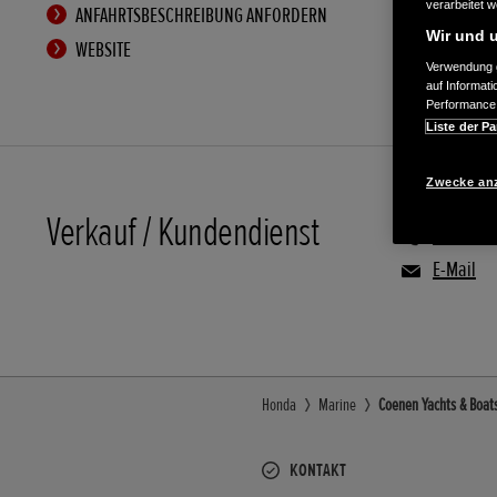
verarbeitet 
ANFAHRTSBESCHREIBUNG ANFORDERN
Wir und u
WEBSITE
Verwendung g
auf Informat
Performance 
Liste der Pa
Zwecke an
Verkauf / Kundendienst
02822/9
E-Mail
Honda
Marine
Coenen Yachts & Boat
KONTAKT