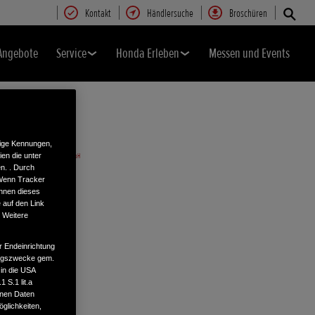
Kontakt
Händlersuche
Broschüren
Angebote
Service
Honda Erleben
Messen und Events
tige Kennungen,
en die unter
n. . Durch
 Wenn Tracker
önnen dieses
 auf den Link
. Weitere
r Endeinrichtung
tungszwecke gem.
 in die USA
 S.1 lit.a
enen Daten
glichkeiten,