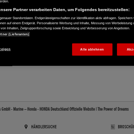
werden.
nsere Partner verarbeiten Daten, um Folgendes bereitzustellen:
enauer Standortdaten. Endgeräteeigenschaften zur Identifikation aktiv abfragen. Speichern 
ionen auf einem Endgerät. Personalisierte Werbung und Inhalte, Messung von Werbeleistung 
von Inhalten, Zielgruppenforschung sowie Entwicklung und Verbesserung von Angeboten.
rtner (Lieferanten)
zeigen
Alle ablehnen
Akz
765330
s GmbH - Marine – Honda - HONDA Deutschland Offizielle Website | The Power of Dreams
HÄNDLERSUCHE
BROSCHÜ