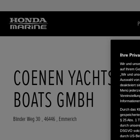
P
Ihre Priv
Wir und uns
COENEN YACHTS &
auf Ihrem Ge
„Wir und uns
Auswahl von 
deaktiviert s
BOATS GMBH
Menü jederzei
Voreinstellun
Informatione
Durch das Kl
gespeicherte
Blinder Weg 30
,
46446
,
Emmerich
§ 25 Abs. 1 
durch unsere 
DSGVO solche
durch US-Beh