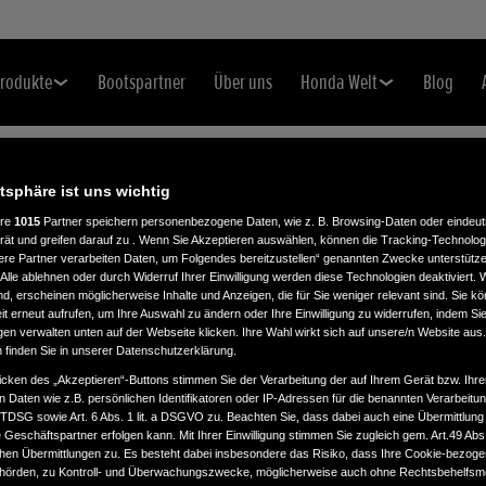
rodukte
Bootspartner
Über uns
Honda Welt
Blog
atsphäre ist uns wichtig
ere
1015
Partner speichern personenbezogene Daten, wie z. B. Browsing-Daten oder eindeu
rät und greifen darauf zu . Wenn Sie Akzeptieren auswählen, können die Tracking-Technologi
ere Partner verarbeiten Daten, um Folgendes bereitzustellen“ genannten Zwecke unterstütze
Alle ablehnen oder durch Widerruf Ihrer Einwilligung werden diese Technologien deaktiviert.
ind, erscheinen möglicherweise Inhalte und Anzeigen, die für Sie weniger relevant sind. Sie k
t erneut aufrufen, um Ihre Auswahl zu ändern oder Ihre Einwilligung zu widerrufen, indem Sie
gen verwalten unten auf der Webseite klicken. Ihre Wahl wirkt sich auf unsere/n Website aus
n finden Sie in unserer Datenschutzerklärung.
icken des „Akzeptieren“-Buttons stimmen Sie der Verarbeitung der auf Ihrem Gerät bzw. Ihre
n Daten wie z.B. persönlichen Identifikatoren oder IP-Adressen für die benannten Verarbei
TTDSG sowie Art. 6 Abs. 1 lit. a DSGVO zu. Beachten Sie, dass dabei auch eine Übermittlung
Geschäftspartner erfolgen kann. Mit Ihrer Einwilligung stimmen Sie zugleich gem. Art.49 Abs.1
n Übermittlungen zu. Es besteht dabei insbesondere das Risiko, dass Ihre Cookie-bezog
örden, zu Kontroll- und Überwachungszwecke, möglicherweise auch ohne Rechtsbehelfsmö