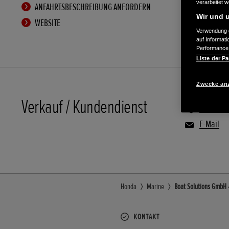
verarbeitet 
ANFAHRTSBESCHREIBUNG ANFORDERN
Wir und u
WEBSITE
Verwendung g
auf Informat
Performance 
Liste der Pa
Zwecke an
Verkauf / Kundendienst
08806/9
E-Mail
Honda
Marine
Boat Solutions GmbH 
KONTAKT