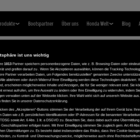
rodukte
Bootspartner
Über uns
Honda Welt
Blog
atsphäre ist uns wichtig
ere
1013
Partner speichern personenbezogene Daten, wie z. B. Browsing-Daten oder eindeu
rät und greifen darauf zu . Wenn Sie Akzeptieren auswählen, können die Tracking-Technologi
ere Partner verarbeiten Daten, um Folgendes bereitzustellen“ genannten Zwecke unterstütze
Alle ablehnen oder durch Widerruf Ihrer Einwilligung werden diese Technologien deaktiviert.
ind, erscheinen möglicherweise Inhalte und Anzeigen, die für Sie weniger relevant sind. Sie k
t erneut aufrufen, um Ihre Auswahl zu ändern oder Ihre Einwilligung zu widerrufen, indem Sie
gen verwalten unten auf der Webseite klicken. Ihre Wahl wirkt sich auf unsere/n Website aus
n finden Sie in unserer Datenschutzerklärung.
icken des „Akzeptieren“-Buttons stimmen Sie der Verarbeitung der auf Ihrem Gerät bzw. Ihre
n Daten wie z.B. persönlichen Identifikatoren oder IP-Adressen für die benannten Verarbei
TTDSG sowie Art. 6 Abs. 1 lit. a DSGVO zu. Beachten Sie, dass dabei auch eine Übermittlung
Geschäftspartner erfolgen kann. Mit Ihrer Einwilligung stimmen Sie zugleich gem. Art.49 Abs.1
n Übermittlungen zu. Es besteht dabei insbesondere das Risiko, dass Ihre Cookie-bezog
örden, zu Kontroll- und Überwachungszwecke, möglicherweise auch ohne Rechtsbehelfsmö