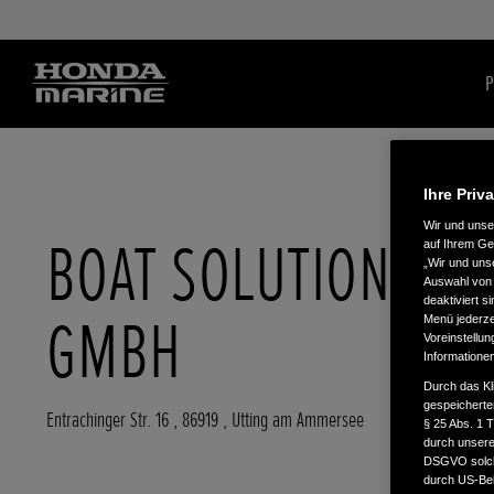
P
Ihre Priv
Wir und uns
BOAT SOLUTIONS
auf Ihrem Ge
„Wir und uns
Auswahl von 
deaktiviert s
GMBH
Menü jederzei
Voreinstellun
Informatione
Durch das Kl
gespeicherte
Entrachinger Str. 16
,
86919
,
Utting am Ammersee
§ 25 Abs. 1 
durch unsere 
DSGVO solche
durch US-Beh