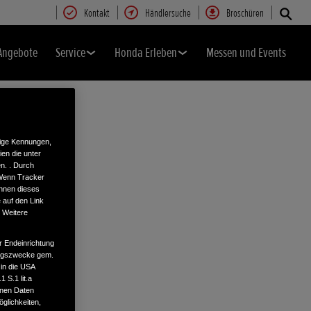
Kontakt
Händlersuche
Broschüren
Angebote
Service
Honda Erleben
Messen und Events
tige Kennungen,
en die unter
n. . Durch
 Wenn Tracker
önnen dieses
 auf den Link
. Weitere
r Endeinrichtung
tungszwecke gem.
 in die USA
 S.1 lit.a
enen Daten
glichkeiten,