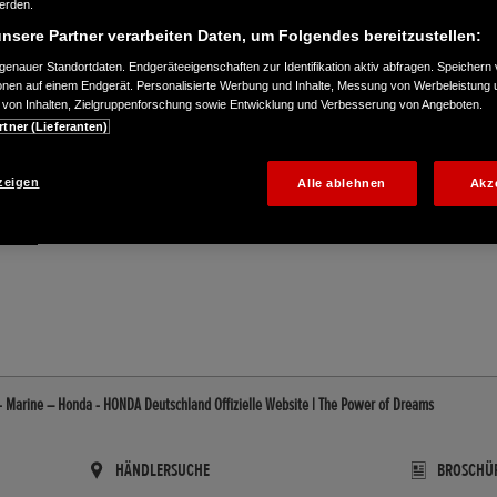
werden.
nsere Partner verarbeiten Daten, um Folgendes bereitzustellen:
enauer Standortdaten. Endgeräteeigenschaften zur Identifikation aktiv abfragen. Speichern 
ionen auf einem Endgerät. Personalisierte Werbung und Inhalte, Messung von Werbeleistung 
von Inhalten, Zielgruppenforschung sowie Entwicklung und Verbesserung von Angeboten.
rtner (Lieferanten)
zeigen
Alle ablehnen
Akz
56590
- Marine – Honda - HONDA Deutschland Offizielle Website | The Power of Dreams
HÄNDLERSUCHE
BROSCHÜ