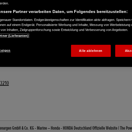
werden.
nsere Partner verarbeiten Daten, um Folgendes bereitzustellen:
enauer Standortdaten. Endgeräteeigenschaften zur Identifikation aktiv abfragen. Speichern 
ionen auf einem Endgerät. Personalisierte Werbung und Inhalte, Messung von Werbeleistung 
von Inhalten, Zielgruppenforschung sowie Entwicklung und Verbesserung von Angeboten.
rtner (Lieferanten)
zeigen
Alle ablehnen
Akz
33210
nargen GmbH & Co. KG - Marine – Honda - HONDA Deutschland Offizielle Website | The Po