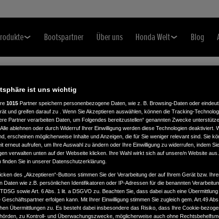
rodukte
Bootspartner
Über uns
Honda Welt
Blog
atsphäre ist uns wichtig
ere
1015
Partner speichern personenbezogene Daten, wie z. B. Browsing-Daten oder eindeu
rät und greifen darauf zu . Wenn Sie Akzeptieren auswählen, können die Tracking-Technologi
ere Partner verarbeiten Daten, um Folgendes bereitzustellen“ genannten Zwecke unterstütze
Alle ablehnen oder durch Widerruf Ihrer Einwilligung werden diese Technologien deaktiviert.
ind, erscheinen möglicherweise Inhalte und Anzeigen, die für Sie weniger relevant sind. Sie k
H
t erneut aufrufen, um Ihre Auswahl zu ändern oder Ihre Einwilligung zu widerrufen, indem Sie
gen verwalten unten auf der Webseite klicken. Ihre Wahl wirkt sich auf unsere/n Website aus
n finden Sie in unserer Datenschutzerklärung.
icken des „Akzeptieren“-Buttons stimmen Sie der Verarbeitung der auf Ihrem Gerät bzw. Ihre
n Daten wie z.B. persönlichen Identifikatoren oder IP-Adressen für die benannten Verarbei
TTDSG sowie Art. 6 Abs. 1 lit. a DSGVO zu. Beachten Sie, dass dabei auch eine Übermittlung
Geschäftspartner erfolgen kann. Mit Ihrer Einwilligung stimmen Sie zugleich gem. Art.49 Abs.1
n Übermittlungen zu. Es besteht dabei insbesondere das Risiko, dass Ihre Cookie-bezog
örden, zu Kontroll- und Überwachungszwecke, möglicherweise auch ohne Rechtsbehelfsmö