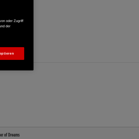
von oder Zugriff
und der
eptieren
wer of Dreams