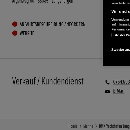
Argenweg 60
,
88085
,
Langenargen
verarbeitet 
Wir und u
Verwendung g
ANFAHRTSBESCHREIBUNG ANFORDERN
auf Informat
Performance 
WEBSITE
Liste der Pa
Zwecke an
Verkauf / Kundendienst
07543/9
E-Mail
Honda
Marine
BMK Yachthafen Lange