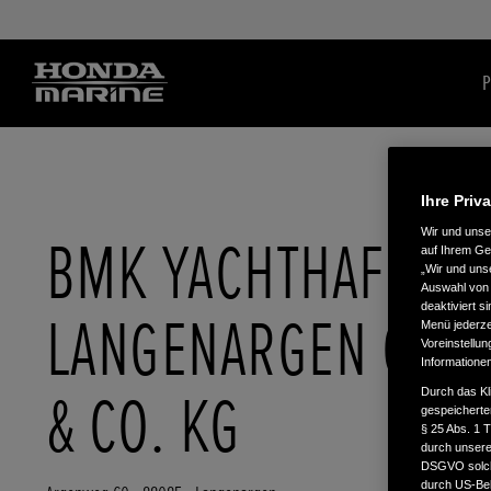
P
Ihre Priv
Wir und uns
BMK YACHTHAFEN
auf Ihrem Ge
„Wir und uns
Auswahl von 
deaktiviert s
LANGENARGEN GMB
Menü jederzei
Voreinstellun
Informatione
& CO. KG
Durch das Kl
gespeicherte
§ 25 Abs. 1 
durch unsere 
DSGVO solche
durch US-Beh