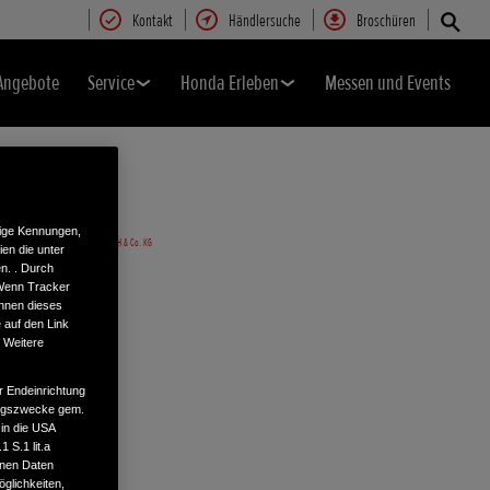
Kontakt
Händlersuche
Broschüren
Angebote
Service
Honda Erleben
Messen und Events
tige Kennungen,
en die unter
n. . Durch
 Wenn Tracker
önnen dieses
 auf den Link
. Weitere
r Endeinrichtung
tungszwecke gem.
 in die USA
 S.1 lit.a
enen Daten
glichkeiten,