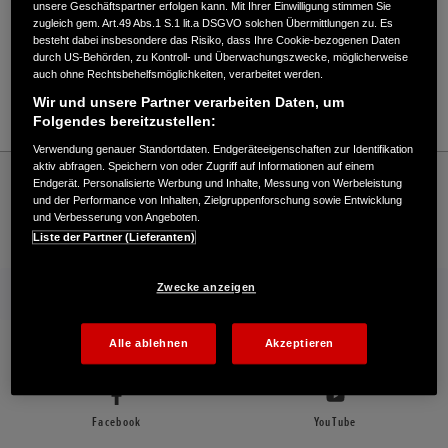
Verkauf / Kundendienst
unsere Geschäftspartner erfolgen kann. Mit Ihrer Einwilligung stimmen Sie
zugleich gem. Art.49 Abs.1 S.1 lit.a DSGVO solchen Übermittlungen zu. Es
besteht dabei insbesondere das Risiko, dass Ihre Cookie-bezogenen Daten
durch US-Behörden, zu Kontroll- und Überwachungszwecke, möglicherweise
auch ohne Rechtsbehelfsmöglichkeiten, verarbeitet werden.
035604/281
Wir und unsere Partner verarbeiten Daten, um
E-Mail
Folgendes bereitzustellen:
Verwendung genauer Standortdaten. Endgeräteeigenschaften zur Identifikation
aktiv abfragen. Speichern von oder Zugriff auf Informationen auf einem
Honda
Industrie
Chmell, I. - Industrie – Honda - Willkommen bei Honda
Endgerät. Personalisierte Werbung und Inhalte, Messung von Werbeleistung
und der Performance von Inhalten, Zielgruppenforschung sowie Entwicklung
und Verbesserung von Angeboten.
Kontakt
Händlersuche
Kauf Online
Liste der Partner (Lieferanten)
Zwecke anzeigen
Mehr von Honda
Folgen Sie uns auf
Alle ablehnen
Akzeptieren
Facebook
YouTube