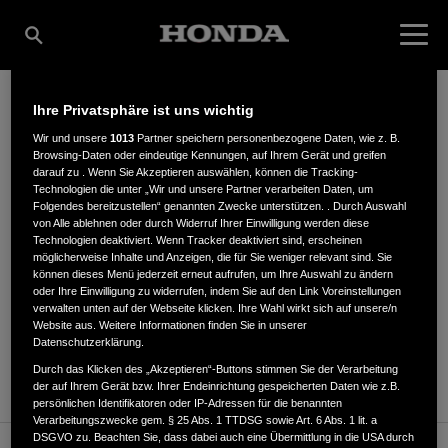
Ihre Privatsphäre ist uns wichtig
CHMELL, I.
Wir und unsere
1013
Partner speichern personenbezogene Daten, wie z. B.
Browsing-Daten oder eindeutige Kennungen, auf Ihrem Gerät und greifen
darauf zu . Wenn Sie Akzeptieren auswählen, können die Tracking-
Technologien die unter „Wir und unsere Partner verarbeiten Daten, um
Folgendes bereitzustellen“ genannten Zwecke unterstützen. . Durch Auswahl
Gewerbering 3
,
03099
,
Krieschow
von Alle ablehnen oder durch Widerruf Ihrer Einwilligung werden diese
Technologien deaktiviert. Wenn Tracker deaktiviert sind, erscheinen
möglicherweise Inhalte und Anzeigen, die für Sie weniger relevant sind. Sie
können dieses Menü jederzeit erneut aufrufen, um Ihre Auswahl zu ändern
oder Ihre Einwilligung zu widerrufen, indem Sie auf den Link Voreinstellungen
verwalten unten auf der Webseite klicken. Ihre Wahl wirkt sich auf unsere/n
Website aus. Weitere Informationen finden Sie in unserer
ANFAHRTSBESCHREIBUNG ANFORDERN
Datenschutzerklärung.
WEBSITE
Durch das Klicken des „Akzeptieren“-Buttons stimmen Sie der Verarbeitung
der auf Ihrem Gerät bzw. Ihrer Endeinrichtung gespeicherten Daten wie z.B.
persönlichen Identifikatoren oder IP-Adressen für die benannten
Verarbeitungszwecke gem. § 25 Abs. 1 TTDSG sowie Art. 6 Abs. 1 lit. a
DSGVO zu. Beachten Sie, dass dabei auch eine Übermittlung in die USA durch