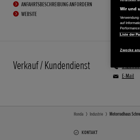
verarbeitet 
ANFAHRTSBESCHREIBUNG ANFORDERN
Wir und u
WEBSITE
Verwendung g
auf Informat
Performance 
Liste der Pa
Zwecke an
Verkauf / Kundendienst
04281/8
E-Mail
Honda
Industrie
Motorradhaus Schrei
KONTAKT