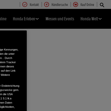
Kontakt
Händlersuche
Kauf Online
nline
Honda Erleben
Messen und Events
Honda Welt
tige Kennungen,
en die unter
n. . Durch
 Wenn Tracker
önnen dieses
 auf den Link
. Weitere
r Endeinrichtung
tungszwecke gem.
 in die USA
 S.1 lit.a
enen Daten
glichkeiten,