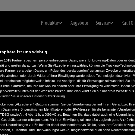
Produkte
Angebote
Service
Kauf O
atsphäre ist uns wichtig
ere
1015
Partner speichern personenbezogene Daten, wie z. B. Browsing-Daten oder eindeu
rät und greifen darauf zu . Wenn Sie Akzeptieren auswählen, können die Tracking-Technologi
ere Partner verarbeiten Daten, um Folgendes bereitzustellen“ genannten Zwecke unterstütze
Alle ablehnen oder durch Widerruf Ihrer Einwilligung werden diese Technologien deaktiviert.
ind, erscheinen möglicherweise Inhalte und Anzeigen, die für Sie weniger relevant sind. Sie k
t erneut aufrufen, um Ihre Auswahl zu ändern oder Ihre Einwilligung zu widerrufen, indem Sie
gen verwalten unten auf der Webseite klicken. Ihre Wahl wirkt sich auf unsere/n Website aus
n finden Sie in unserer Datenschutzerklärung.
icken des „Akzeptieren“-Buttons stimmen Sie der Verarbeitung der auf Ihrem Gerät bzw. Ihre
n Daten wie z.B. persönlichen Identifikatoren oder IP-Adressen für die benannten Verarbei
TTDSG sowie Art. 6 Abs. 1 lit. a DSGVO zu. Beachten Sie, dass dabei auch eine Übermittlung
Geschäftspartner erfolgen kann. Mit Ihrer Einwilligung stimmen Sie zugleich gem. Art.49 Abs.1
n Übermittlungen zu. Es besteht dabei insbesondere das Risiko, dass Ihre Cookie-bezog
örden, zu Kontroll- und Überwachungszwecke, möglicherweise auch ohne Rechtsbehelfsmö