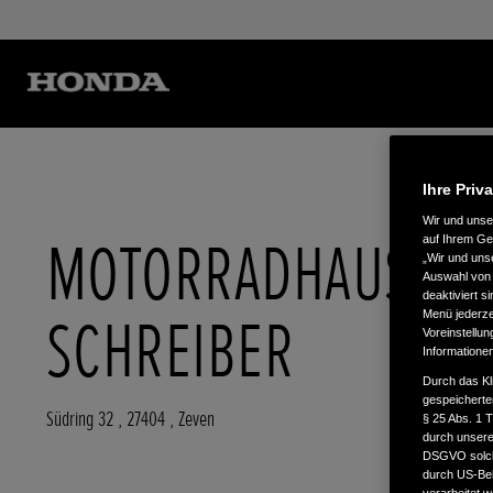
Ihre Priv
Wir und uns
MOTORRADHAUS-
auf Ihrem Ge
„Wir und uns
Auswahl von 
deaktiviert s
SCHREIBER
Menü jederzei
Voreinstellun
Informatione
Durch das Kl
gespeicherte
Südring 32
,
27404
,
Zeven
§ 25 Abs. 1 
durch unsere 
DSGVO solche
durch US-Beh