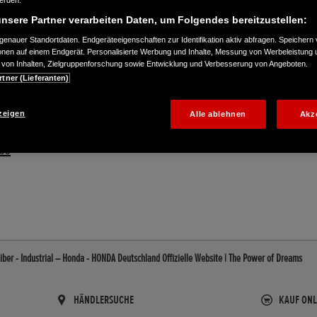
werden.
nsere Partner verarbeiten Daten, um Folgendes bereitzustellen:
enauer Standortdaten. Endgeräteeigenschaften zur Identifikation aktiv abfragen. Speichern 
ionen auf einem Endgerät. Personalisierte Werbung und Inhalte, Messung von Werbeleistung 
von Inhalten, Zielgruppenforschung sowie Entwicklung und Verbesserung von Angeboten.
rtner (Lieferanten)
zeigen
Alle ablehnen
Akz
555
ber - Industrial – Honda - HONDA Deutschland Offizielle Website | The Power of Dreams
HÄNDLERSUCHE
KAUF ONL