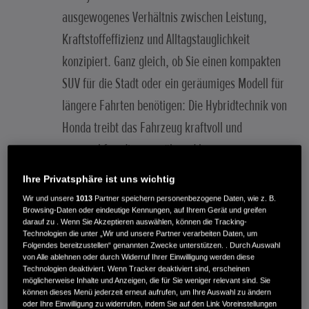
ausgewogenes Verhältnis zwischen Leistung,
Kraftstoffeffizienz und Alltagstauglichkeit
konzipiert. Ganz gleich, ob Sie einen kompakten
SUV für die Stadt oder ein geräumiges Modell für
längere Fahrten benötigen: Die Hybridtechnik von
Honda treibt das Fahrzeug kraftvoll und
ansprechfreudig an, während bequemes
Wechseln zwischen Elektro- und Benzinantrieb
Ihre Privatsphäre ist uns wichtig
ein hohes Maß an Flexibilität bietet.
Wir und unsere
1013
Partner speichern personenbezogene Daten, wie z. B.
Browsing-Daten oder eindeutige Kennungen, auf Ihrem Gerät und greifen
darauf zu . Wenn Sie Akzeptieren auswählen, können die Tracking-
Im Folgenden beleuchten wir, warum Honda
Technologien die unter „Wir und unsere Partner verarbeiten Daten, um
Folgendes bereitzustellen“ genannten Zwecke unterstützen. . Durch Auswahl
Hybrid-SUVs so beliebt sind.
von Alle ablehnen oder durch Widerruf Ihrer Einwilligung werden diese
Technologien deaktiviert. Wenn Tracker deaktiviert sind, erscheinen
möglicherweise Inhalte und Anzeigen, die für Sie weniger relevant sind. Sie
können dieses Menü jederzeit erneut aufrufen, um Ihre Auswahl zu ändern
ZURÜCK ZUM BLOG
oder Ihre Einwilligung zu widerrufen, indem Sie auf den Link Voreinstellungen