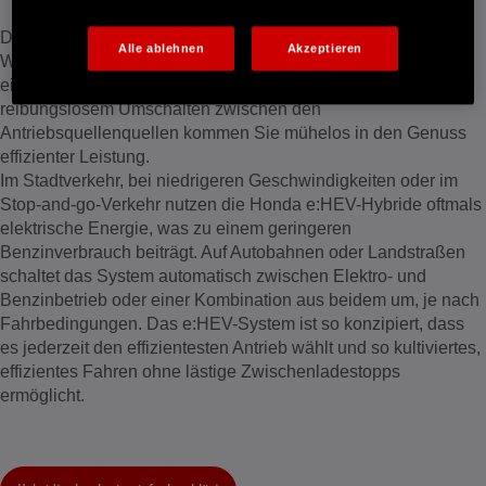
Die Hybrid-SUVs von Honda bieten das Beste aus beiden
Alle ablehnen
Akzeptieren
Welten – Motor- und Elektroantrieb – und ermöglichen somit
ein sanftes, reaktionsschnelles Fahrgefühl. Dank
reibungslosem Umschalten zwischen den
Antriebsquellenquellen kommen Sie mühelos in den Genuss
effizienter Leistung.
Im Stadtverkehr, bei niedrigeren Geschwindigkeiten oder im
Stop-and-go-Verkehr nutzen die Honda e:HEV-Hybride oftmals
elektrische Energie, was zu einem geringeren
Benzinverbrauch beiträgt. Auf Autobahnen oder Landstraßen
schaltet das System automatisch zwischen Elektro- und
Benzinbetrieb oder einer Kombination aus beidem um, je nach
Fahrbedingungen. Das e:HEV-System ist so konzipiert, dass
es jederzeit den effizientesten Antrieb wählt und so kultiviertes,
effizientes Fahren ohne lästige Zwischenladestopps
ermöglicht.