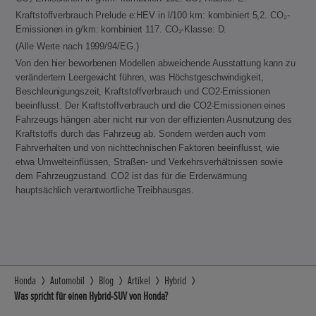
Kraftstoffverbrauch Prelude e:HEV in l/100 km: kombiniert 5,2. CO₂-
Emissionen in g/km: kombiniert 117. CO₂-Klasse: D.
(Alle Werte nach 1999/94/EG.)
Von den hier beworbenen Modellen abweichende Ausstattung kann zu
verändertem Leergewicht führen, was Höchstgeschwindigkeit,
Beschleunigungszeit, Kraftstoffverbrauch und CO2-Emissionen
beeinflusst. Der Kraftstoffverbrauch und die CO2-Emissionen eines
Fahrzeugs hängen aber nicht nur von der effizienten Ausnutzung des
Kraftstoffs durch das Fahrzeug ab. Sondern werden auch vom
Fahrverhalten und von nichttechnischen Faktoren beeinflusst, wie
etwa Umwelteinflüssen, Straßen- und Verkehrsverhältnissen sowie
dem Fahrzeugzustand. CO2 ist das für die Erderwärmung
hauptsächlich verantwortliche Treibhausgas.
Honda
Automobil
Blog
Artikel
Hybrid
Was spricht für einen Hybrid-SUV von Honda?