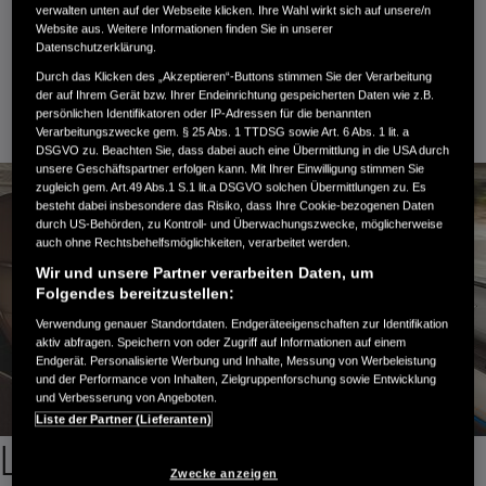
verwalten unten auf der Webseite klicken. Ihre Wahl wirkt sich auf unsere/n
Website aus. Weitere Informationen finden Sie in unserer
Datenschutzerklärung.
Durch das Klicken des „Akzeptieren“-Buttons stimmen Sie der Verarbeitung
der auf Ihrem Gerät bzw. Ihrer Endeinrichtung gespeicherten Daten wie z.B.
persönlichen Identifikatoren oder IP-Adressen für die benannten
Verarbeitungszwecke gem. § 25 Abs. 1 TTDSG sowie Art. 6 Abs. 1 lit. a
DSGVO zu. Beachten Sie, dass dabei auch eine Übermittlung in die USA durch
unsere Geschäftspartner erfolgen kann. Mit Ihrer Einwilligung stimmen Sie
zugleich gem. Art.49 Abs.1 S.1 lit.a DSGVO solchen Übermittlungen zu. Es
besteht dabei insbesondere das Risiko, dass Ihre Cookie-bezogenen Daten
durch US-Behörden, zu Kontroll- und Überwachungszwecke, möglicherweise
auch ohne Rechtsbehelfsmöglichkeiten, verarbeitet werden.
Wir und unsere Partner verarbeiten Daten, um
Folgendes bereitzustellen:
Verwendung genauer Standortdaten. Endgeräteeigenschaften zur Identifikation
aktiv abfragen. Speichern von oder Zugriff auf Informationen auf einem
Endgerät. Personalisierte Werbung und Inhalte, Messung von Werbeleistung
und der Performance von Inhalten, Zielgruppenforschung sowie Entwicklung
und Verbesserung von Angeboten.
Liste der Partner (Lieferanten)
Leistung und Effizienz für jede Reise
Zwecke anzeigen