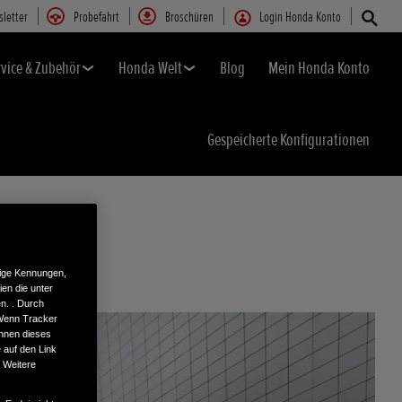
letter
Probefahrt
Broschüren
Login Honda Konto
rvice & Zubehör
Honda Welt
Blog
Mein Honda Konto
Gespeicherte Konfigurationen
tige Kennungen,
en die unter
n. . Durch
 Wenn Tracker
önnen dieses
 auf den Link
. Weitere