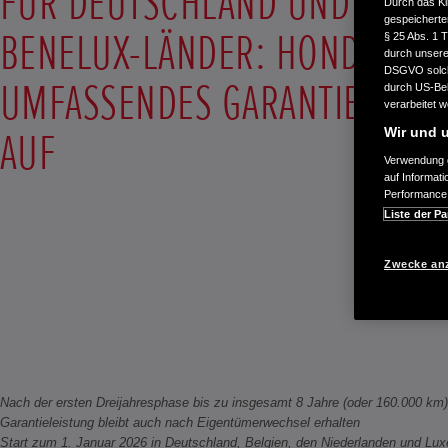
FÜR DEUTSCHLAND UND DIE
Durch das Kl
gespeicherte
BENELUX-LÄNDER: HONDA LEG
§ 25 Abs. 1 
durch unsere 
DSGVO solche
UMFASSENDES GARANTIEPRO
durch US-Beh
verarbeitet 
AUF
Wir und u
Verwendung g
auf Informat
Performance 
Liste der Pa
Zwecke an
Nach der ersten Dreijahresphase bis zu insgesamt 8 Jahre (oder 160.000 km)
Garantieleistung bleibt auch nach Eigentümerwechsel erhalten
Start zum 1. Januar 2026 in Deutschland, Belgien, den Niederlanden und Lu