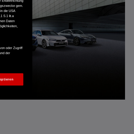
r Endeinrichtung
tungszwecke gem.
 in die USA
 S.1 lit.a
enen Daten
glichkeiten,
von oder Zugriff
und der
eptieren