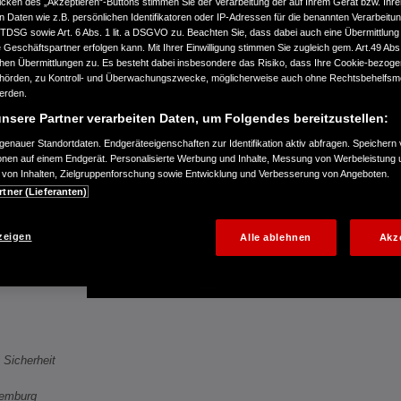
icken des „Akzeptieren“-Buttons stimmen Sie der Verarbeitung der auf Ihrem Gerät bzw. Ihre
n Daten wie z.B. persönlichen Identifikatoren oder IP-Adressen für die benannten Verarbei
T
TTDSG sowie Art. 6 Abs. 1 lit. a DSGVO zu. Beachten Sie, dass dabei auch eine Übermittlung
Geschäftspartner erfolgen kann. Mit Ihrer Einwilligung stimmen Sie zugleich gem. Art.49 Abs.1
n Übermittlungen zu. Es besteht dabei insbesondere das Risiko, dass Ihre Cookie-bezog
GRAMM
örden, zu Kontroll- und Überwachungszwecke, möglicherweise auch ohne Rechtsbehelfsmö
werden.
nsere Partner verarbeiten Daten, um Folgendes bereitzustellen:
enauer Standortdaten. Endgeräteeigenschaften zur Identifikation aktiv abfragen. Speichern 
ionen auf einem Endgerät. Personalisierte Werbung und Inhalte, Messung von Werbeleistung 
von Inhalten, Zielgruppenforschung sowie Entwicklung und Verbesserung von Angeboten.
rtner (Lieferanten)
zeigen
Alle ablehnen
Akz
 Sicherheit
xemburg