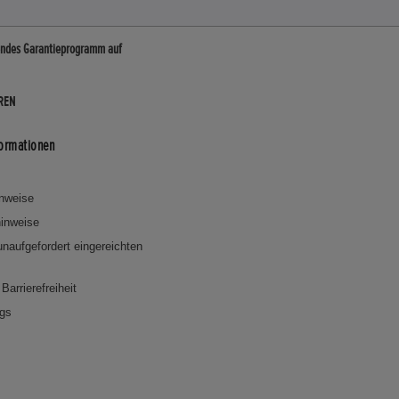
endes Garantieprogramm auf
REN
formationen
inweise
inweise
 unaufgefordert eingereichten
Barrierefreiheit
ngs