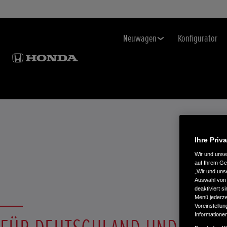
Neuwagen
Konfigurator
Ihre Priv
Wir und uns
auf Ihrem Ge
„Wir und uns
Auswahl von 
deaktiviert s
Menü jederzei
Voreinstellun
Informatione