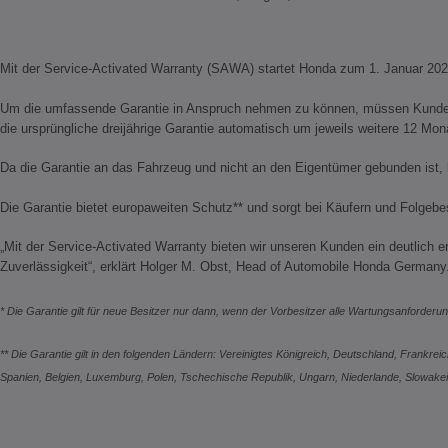
Mit der Service-Activated Warranty (SAWA) startet Honda zum 1. Januar 2026
Um die umfassende Garantie in Anspruch nehmen zu können, müssen Kunden le
die ursprüngliche dreijährige Garantie automatisch um jeweils weitere 12 Mon
Da die Garantie an das Fahrzeug und nicht an den Eigentümer gebunden ist,
Die Garantie bietet europaweiten Schutz** und sorgt bei Käufern und Folgeb
„Mit der Service-Activated Warranty bieten wir unseren Kunden ein deutlich 
Zuverlässigkeit“, erklärt Holger M. Obst, Head of Automobile Honda German
* Die Garantie gilt für neue Besitzer nur dann, wenn der Vorbesitzer alle Wartungsanforderu
** Die Garantie gilt in den folgenden Ländern: Vereinigtes Königreich, Deutschland, Frankreich
Spanien, Belgien, Luxemburg, Polen, Tschechische Republik, Ungarn, Niederlande, Slowak