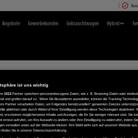
News
Angebote
Gewerbekunden
Gebrauchtwagen
Hybrid
Se
atsphäre ist uns wichtig
ere
1013
Partner speichern personenbezogene Daten, wie z. B. Browsing-Daten oder eindeu
rät und greifen darauf zu . Wenn Sie Akzeptieren auswählen, können die Tracking-Technologi
ere Partner verarbeiten Daten, um Folgendes bereitzustellen“ genannten Zwecke unterstütze
Alle ablehnen oder durch Widerruf Ihrer Einwilligung werden diese Technologien deaktiviert.
ind, erscheinen möglicherweise Inhalte und Anzeigen, die für Sie weniger relevant sind. Sie k
t erneut aufrufen, um Ihre Auswahl zu ändern oder Ihre Einwilligung zu widerrufen, indem Sie
gen verwalten unten auf der Webseite klicken. Ihre Wahl wirkt sich auf unsere/n Website aus
n finden Sie in unserer Datenschutzerklärung.