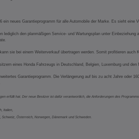
 ein neues Garantieprogramm für alle Automobile der Marke. Es sieht eine Ve
diglich den planmäßigen Service- und Wartungsplan unter Einbeziehung auto
ate.
 kann sie bei einem Weiterverkauf übertragen werden. Somit profitieren auc
esitzern eines Honda Fahrzeugs in Deutschland, Belgien, Luxemburg und den 
erweitertes Garantieprogramm. Die Verlängerung auf bis zu acht Jahre oder 16
y.
ngen erfüllt hat. Der neue Besitzer ist dafür verantwortlich, die Anforderungen des Program
, Italien,
ei, Schweiz, Österreich, Norwegen, Dänemark und Schweden.