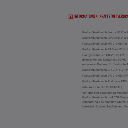
INFORMATIONEN: KRAFTSTOFFVERBRA
Kraftstoffverbrauch Jazz e:HEV in 
Kraftstoffverbrauch Civic e:HEV in
Kraftstoffverbrauch HR-V e:HEV in 
Kraftstoffverbrauch ZR-V e:HEV in 
Energieverbrauch CR-V e:PHEV: Kraf
g/km gewichtet, kombiniert: 59−60. 
entladener Batterie: E. Elektrisch
Kraftstoffverbrauch CR-V e:HEV 2WD
Kraftstoffverbrauch CR-V e:HEV AWD
Kraftstoffverbrauch Prelude e:HEV 
(Alle Werte nach 1999/94/EG.)
Von den hier beworbenen Modellen
Kraftstoffverbrauch und CO2-Emissi
Ausnutzung des Kraftstoffs durch 
Umwelteinflüssen, Straßen- und Ve