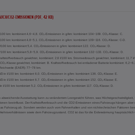
UCH/CO2-EMISSIONEN (PDF, 42 KB)
l/100 km: kombiniert 4,6−4,8. CO₂-Emissionen in g/km: kombiniert 104−109. CO₂-Klasse: C.
 l/100 km: kombiniert 4,8−5,1. CO₂-Emissionen in g/km: kombiniert 109−116. CO₂-Klasse: C-D.
l/100 km: kombiniert 5,4. CO₂-Emissionen in g/km: kombiniert 122. CO₂-Klasse: D.
l/100 km: kombiniert 5,8−5,9. CO₂-Emissionen in g/km: kombiniert 132−133. CO₂-Klasse: D.
tstoffverbrauch gewichtet, kombiniert: 2,6 l/100 km. Stromverbrauch gewichtet, kombiniert: 11,7
CO₂-Klasse gewichtet, kombiniert: B. Kraftstoffverbrauch bei entladener Batterie kombiniert: 6,2−6
e Reichweite (EAER): 77−78 km.
 in l/100 km: kombiniert 6,0. CO₂-Emissionen in g/km: kombiniert 136. CO₂-Klasse: E.
 in l/100 km: kombiniert 6,7. CO₂-Emissionen in g/km: kombiniert 152. CO₂-Klasse: E.
in l/100 km: kombiniert 5,2. CO₂-Emissionen in g/km: kombiniert 117. CO₂-Klasse: D.
 abweichende Ausstattung kann zu verändertem Leergewicht führen, was Höchstgeschwindigkeit, 
onen beeinflusst. Der Kraftstoffverbrauch und die CO2-Emissionen eines Fahrzeugs hängen aber ni
das Fahrzeug ab. Sondern werden auch vom Fahrverhalten und von nichttechnischen Faktoren beei
rkehrsverhältnissen sowie dem Fahrzeugzustand. CO2 ist das für die Erderwärmung hauptsächlich 