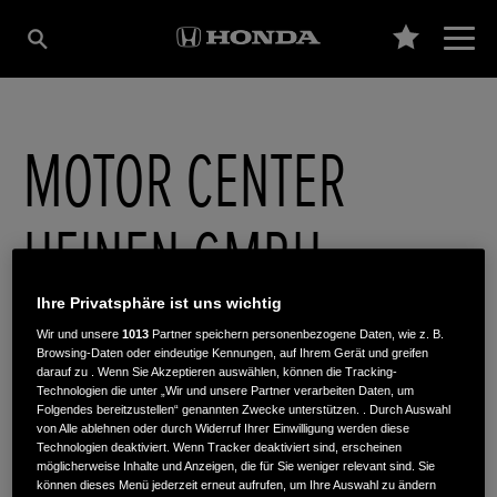
MOTOR CENTER
HEINEN GMBH
Ihre Privatsphäre ist uns wichtig
Kortental 77
,
44149
,
Dortmund-Dorstfeld
Wir und unsere
1013
Partner speichern personenbezogene Daten, wie z. B.
Browsing-Daten oder eindeutige Kennungen, auf Ihrem Gerät und greifen
darauf zu . Wenn Sie Akzeptieren auswählen, können die Tracking-
Technologien die unter „Wir und unsere Partner verarbeiten Daten, um
Folgendes bereitzustellen“ genannten Zwecke unterstützen. . Durch Auswahl
von Alle ablehnen oder durch Widerruf Ihrer Einwilligung werden diese
Technologien deaktiviert. Wenn Tracker deaktiviert sind, erscheinen
ROUTENPLANUNG
möglicherweise Inhalte und Anzeigen, die für Sie weniger relevant sind. Sie
WEBSITE
können dieses Menü jederzeit erneut aufrufen, um Ihre Auswahl zu ändern