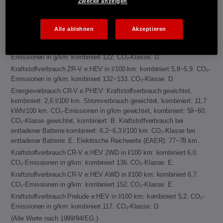
Zwecke anzeigen
Kraftstoffverbrauch Jazz e:HEV in l/100 km: kombiniert 4,6−4,8. CO₂-
Emissionen in g/km: kombiniert 104−109. CO₂-Klasse: C.
Kraftstoffverbrauch Civic e:HEV in l/100 km: kombiniert 4,8−5,1. CO₂-
Alle ablehnen
Akzeptieren
Emissionen in g/km: kombiniert 109−116. CO₂-Klasse: C-D.
Kraftstoffverbrauch HR-V e:HEV in l/100 km: kombiniert 5,4. CO₂-
Emissionen in g/km: kombiniert 122. CO₂-Klasse: D.
Kraftstoffverbrauch ZR-V e:HEV in l/100 km: kombiniert 5,8−5,9. CO₂-
Emissionen in g/km: kombiniert 132−133. CO₂-Klasse: D.
Energieverbrauch CR-V e:PHEV: Kraftstoffverbrauch gewichtet,
kombiniert: 2,6 l/100 km. Stromverbrauch gewichtet, kombiniert: 11,7
kWh/100 km. CO₂-Emissionen in g/km gewichtet, kombiniert: 59−60.
CO₂-Klasse gewichtet, kombiniert: B. Kraftstoffverbrauch bei
entladener Batterie kombiniert: 6,2−6,3 l/100 km. CO₂-Klasse bei
entladener Batterie: E. Elektrische Reichweite (EAER): 77−78 km.
Kraftstoffverbrauch CR-V e:HEV 2WD in l/100 km: kombiniert 6,0.
CO₂-Emissionen in g/km: kombiniert 136. CO₂-Klasse: E.
Kraftstoffverbrauch CR-V e:HEV AWD in l/100 km: kombiniert 6,7.
CO₂-Emissionen in g/km: kombiniert 152. CO₂-Klasse: E.
Kraftstoffverbrauch Prelude e:HEV in l/100 km: kombiniert 5,2. CO₂-
Emissionen in g/km: kombiniert 117. CO₂-Klasse: D.
(Alle Werte nach 1999/94/EG.)