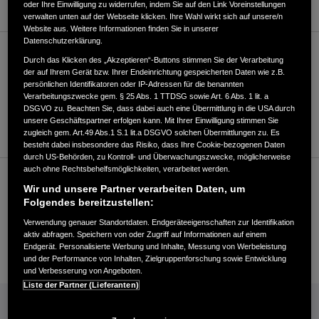
oder Ihre Einwilligung zu widerrufen, indem Sie auf den Link Voreinstellungen
verwalten unten auf der Webseite klicken. Ihre Wahl wirkt sich auf unsere/n
Website aus. Weitere Informationen finden Sie in unserer
Datenschutzerklärung.
Verkauf
Durch das Klicken des „Akzeptieren“-Buttons stimmen Sie der Verarbeitung
der auf Ihrem Gerät bzw. Ihrer Endeinrichtung gespeicherten Daten wie z.B.
persönlichen Identifikatoren oder IP-Adressen für die benannten
Verarbeitungszwecke gem. § 25 Abs. 1 TTDSG sowie Art. 6 Abs. 1 lit. a
+49231993398150
DSGVO zu. Beachten Sie, dass dabei auch eine Übermittlung in die USA durch
unsere Geschäftspartner erfolgen kann. Mit Ihrer Einwilligung stimmen Sie
Händler kontaktieren
zugleich gem. Art.49 Abs.1 S.1 lit.a DSGVO solchen Übermittlungen zu. Es
besteht dabei insbesondere das Risiko, dass Ihre Cookie-bezogenen Daten
durch US-Behörden, zu Kontroll- und Überwachungszwecke, möglicherweise
auch ohne Rechtsbehelfsmöglichkeiten, verarbeitet werden.
Kundenservice
Wir und unsere Partner verarbeiten Daten, um
Folgendes bereitzustellen:
Verwendung genauer Standortdaten. Endgeräteeigenschaften zur Identifikation
+49231993398150
aktiv abfragen. Speichern von oder Zugriff auf Informationen auf einem
Endgerät. Personalisierte Werbung und Inhalte, Messung von Werbeleistung
E-Mail
und der Performance von Inhalten, Zielgruppenforschung sowie Entwicklung
und Verbesserung von Angeboten.
Liste der Partner (Lieferanten)
INFORMATIONEN: KRAFTSTOFFVERBRAUCH/CO2-EMISSIONEN (PDF, 42 KB)