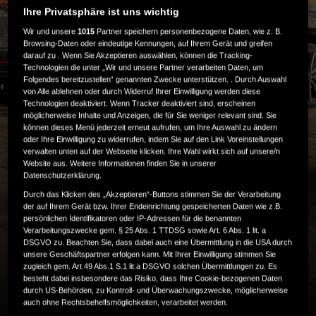
Ihre Privatsphäre ist uns wichtig
Wir und unsere
1015
Partner speichern personenbezogene Daten, wie z. B.
Browsing-Daten oder eindeutige Kennungen, auf Ihrem Gerät und greifen
darauf zu . Wenn Sie Akzeptieren auswählen, können die Tracking-
Technologien die unter „Wir und unsere Partner verarbeiten Daten, um
Folgendes bereitzustellen“ genannten Zwecke unterstützen. . Durch Auswahl
MIT HONDA FINANCIAL
von Alle ablehnen oder durch Widerruf Ihrer Einwilligung werden diese
Technologien deaktiviert. Wenn Tracker deaktiviert sind, erscheinen
möglicherweise Inhalte und Anzeigen, die für Sie weniger relevant sind. Sie
können dieses Menü jederzeit erneut aufrufen, um Ihre Auswahl zu ändern
SERVICES AUF DER
oder Ihre Einwilligung zu widerrufen, indem Sie auf den Link Voreinstellungen
verwalten unten auf der Webseite klicken. Ihre Wahl wirkt sich auf unsere/n
Website aus. Weitere Informationen finden Sie in unserer
SICHEREN SEITE
Datenschutzerklärung.
Durch das Klicken des „Akzeptieren“-Buttons stimmen Sie der Verarbeitung
der auf Ihrem Gerät bzw. Ihrer Endeinrichtung gespeicherten Daten wie z.B.
persönlichen Identifikatoren oder IP-Adressen für die benannten
Wir bieten Ihnen verschiedene Möglichkeiten, Ihr
Verarbeitungszwecke gem. § 25 Abs. 1 TTDSG sowie Art. 6 Abs. 1 lit. a
nächstes Firmenfahrzeug bei uns zu finanzieren oder zu
DSGVO zu. Beachten Sie, dass dabei auch eine Übermittlung in die USA durch
unsere Geschäftspartner erfolgen kann. Mit Ihrer Einwilligung stimmen Sie
leasen. Die Vorteile eines attraktiven Leasings sind
zugleich gem. Art.49 Abs.1 S.1 lit.a DSGVO solchen Übermittlungen zu. Es
vielfältig:
besteht dabei insbesondere das Risiko, dass Ihre Cookie-bezogenen Daten
durch US-Behörden, zu Kontroll- und Überwachungszwecke, möglicherweise
auch ohne Rechtsbehelfsmöglichkeiten, verarbeitet werden.