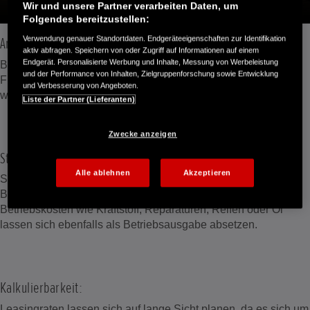
Wir und unsere Partner verarbeiten Daten, um
Folgendes bereitzustellen:
Anschaffungskosten:
Verwendung genauer Standortdaten. Endgeräteeigenschaften zur Identifikation
aktiv abfragen. Speichern von oder Zugriff auf Informationen auf einem
Endgerät. Personalisierte Werbung und Inhalte, Messung von Werbeleistung
Beim Leasing fallen die Anschaffungskosten eines
und der Performance von Inhalten, Zielgruppenforschung sowie Entwicklung
Firmenwagens und die damit verbundene Liquiditätsbindung
und Verbesserung von Angeboten.
weg.
Liste der Partner (Lieferanten)
Zwecke anzeigen
Steuervorteile:
Alle ablehnen
Akzeptieren
Sonderzahlungen und monatliche Leasingraten können als
Betriebsausgabe steuerlich angesetzt werden. Laufende
Betriebskosten wie Kraftstoff, Reparaturen, Reifen oder Öl
lassen sich ebenfalls als Betriebsausgabe absetzen.
Kalkulierbarkeit:
Leasingraten lassen sich auf lange Sicht planen, da es sich um