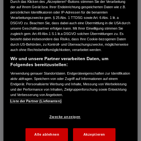
Durch das Klicken des „Akzeptieren“-Buttons stimmen Sie der Verarbeitung
Emissionen in g/km: kombiniert 109−116. CO₂-Klasse: C-D.
der auf Ihrem Gerät bzw. Ihrer Endeinrichtung gespeicherten Daten wie z.B.
Kraftstoffverbrauch HR-V e:HEV in l/100 km: kombiniert 5,4. CO₂-
persönlichen Identifikatoren oder IP-Adressen für die benannten
Emissionen in g/km: kombiniert 122. CO₂-Klasse: D.
Verarbeitungszwecke gem. § 25 Abs. 1 TTDSG sowie Art. 6 Abs. 1 lit. a
DSGVO zu. Beachten Sie, dass dabei auch eine Übermittlung in die USA durch
Kraftstoffverbrauch ZR-V e:HEV in l/100 km: kombiniert 5,8−5,9. CO₂-
unsere Geschäftspartner erfolgen kann. Mit Ihrer Einwilligung stimmen Sie
Emissionen in g/km: kombiniert 132−133. CO₂-Klasse: D.
zugleich gem. Art.49 Abs.1 S.1 lit.a DSGVO solchen Übermittlungen zu. Es
Energieverbrauch CR-V e:PHEV: Kraftstoffverbrauch gewichtet,
besteht dabei insbesondere das Risiko, dass Ihre Cookie-bezogenen Daten
durch US-Behörden, zu Kontroll- und Überwachungszwecke, möglicherweise
kombiniert: 2,6 l/100 km. Stromverbrauch gewichtet, kombiniert: 11,7
auch ohne Rechtsbehelfsmöglichkeiten, verarbeitet werden.
kWh/100 km. CO₂-Emissionen in g/km gewichtet, kombiniert: 59−60.
CO₂-Klasse gewichtet, kombiniert: B. Kraftstoffverbrauch bei
Wir und unsere Partner verarbeiten Daten, um
entladener Batterie kombiniert: 6,2−6,3 l/100 km. CO₂-Klasse bei
Folgendes bereitzustellen:
entladener Batterie: E. Elektrische Reichweite (EAER): 77−78 km.
Verwendung genauer Standortdaten. Endgeräteeigenschaften zur Identifikation
Kraftstoffverbrauch CR-V e:HEV 2WD in l/100 km: kombiniert 6,0.
aktiv abfragen. Speichern von oder Zugriff auf Informationen auf einem
CO₂-Emissionen in g/km: kombiniert 136. CO₂-Klasse: E.
Endgerät. Personalisierte Werbung und Inhalte, Messung von Werbeleistung
und der Performance von Inhalten, Zielgruppenforschung sowie Entwicklung
Kraftstoffverbrauch CR-V e:HEV AWD in l/100 km: kombiniert 6,7.
und Verbesserung von Angeboten.
CO₂-Emissionen in g/km: kombiniert 152. CO₂-Klasse: E.
Liste der Partner (Lieferanten)
Kraftstoffverbrauch Prelude e:HEV in l/100 km: kombiniert 5,2. CO₂-
Emissionen in g/km: kombiniert 117. CO₂-Klasse: D.
Zwecke anzeigen
(Alle Werte nach 1999/94/EG.)
Von den hier beworbenen Modellen abweichende Ausstattung kann zu
verändertem Leergewicht führen, was Höchstgeschwindigkeit,
Alle ablehnen
Akzeptieren
Beschleunigungszeit, Kraftstoffverbrauch und CO2-Emissionen