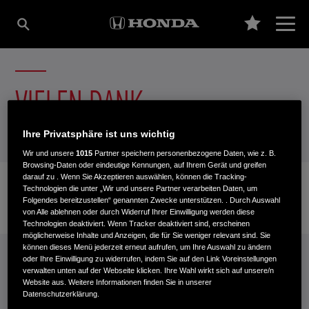
VIELEN DANK
Ihre Privatsphäre ist uns wichtig
Wir und unsere
1015
Partner speichern personenbezogene Daten, wie z. B.
Browsing-Daten oder eindeutige Kennungen, auf Ihrem Gerät und greifen
darauf zu . Wenn Sie Akzeptieren auswählen, können die Tracking-
Technologien die unter „Wir und unsere Partner verarbeiten Daten, um
Folgendes bereitzustellen“ genannten Zwecke unterstützen. . Durch Auswahl
von Alle ablehnen oder durch Widerruf Ihrer Einwilligung werden diese
Technologien deaktiviert. Wenn Tracker deaktiviert sind, erscheinen
möglicherweise Inhalte und Anzeigen, die für Sie weniger relevant sind. Sie
INFORMATIONEN: KRAFTSTOFFVERBRAUCH/CO2-EMISSIONEN (PDF, 42 KB)
können dieses Menü jederzeit erneut aufrufen, um Ihre Auswahl zu ändern
oder Ihre Einwilligung zu widerrufen, indem Sie auf den Link Voreinstellungen
verwalten unten auf der Webseite klicken. Ihre Wahl wirkt sich auf unsere/n
Kraftstoffverbrauch Jazz e:HEV in l/100 km: kombiniert 4,6−4,8. CO₂-
Website aus. Weitere Informationen finden Sie in unserer
Emissionen in g/km: kombiniert 104−109. CO₂-Klasse: C.
Datenschutzerklärung.
Kraftstoffverbrauch Civic e:HEV in l/100 km: kombiniert 4,8−5,1. CO₂-