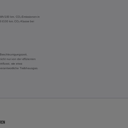
 kWh/100 km. CO₂-Emissionen in
,3 l/100 km. CO₂-Klasse bei
Beschleunigungszeit,
cht nur von der effizienten
nflusst, wie etwa
verantwortliche Treibhausgas.
REN