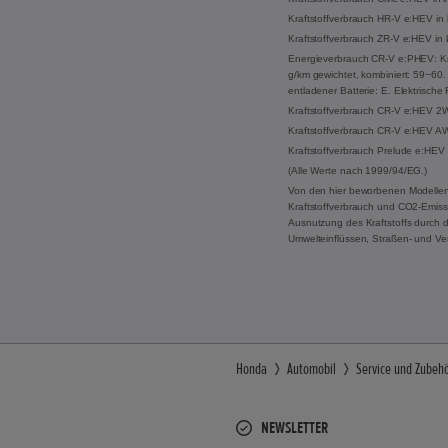
Kraftstoffverbrauch HR-V e:HEV in 
Kraftstoffverbrauch ZR-V e:HEV in 
Energieverbrauch CR-V e:PHEV: Kraf
g/km gewichtet, kombiniert: 59−60. 
entladener Batterie: E. Elektrisch
Kraftstoffverbrauch CR-V e:HEV 2WD
Kraftstoffverbrauch CR-V e:HEV AWD
Kraftstoffverbrauch Prelude e:HEV 
(Alle Werte nach 1999/94/EG.)
Von den hier beworbenen Modellen
Kraftstoffverbrauch und CO2-Emissi
Ausnutzung des Kraftstoffs durch 
Umwelteinflüssen, Straßen- und Ve
Honda
Automobil
Service und Zubeh
NEWSLETTER