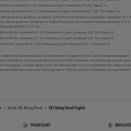
l/100 km: kombiniert 5,4. CO₂-Emissionen in g/km: kombiniert 122. CO₂-Klasse: D.
l/100 km: kombiniert 5,8−5,9. CO₂-Emissionen in g/km: kombiniert 132−133. CO₂-Klasse: D.
tstoffverbrauch gewichtet, kombiniert: 2,6 l/100 km. Stromverbrauch gewichtet, kombiniert: 11,7
CO₂-Klasse gewichtet, kombiniert: B. Kraftstoffverbrauch bei entladener Batterie kombiniert: 6,2−6
e Reichweite (EAER): 77−78 km.
 in l/100 km: kombiniert 6,0. CO₂-Emissionen in g/km: kombiniert 136. CO₂-Klasse: E.
 in l/100 km: kombiniert 6,7. CO₂-Emissionen in g/km: kombiniert 152. CO₂-Klasse: E.
in l/100 km: kombiniert 5,2. CO₂-Emissionen in g/km: kombiniert 117. CO₂-Klasse: D.
 abweichende Ausstattung kann zu verändertem Leergewicht führen, was Höchstgeschwindigkeit, 
onen beeinflusst. Der Kraftstoffverbrauch und die CO2-Emissionen eines Fahrzeugs hängen aber ni
das Fahrzeug ab. Sondern werden auch vom Fahrverhalten und von nichttechnischen Faktoren beei
rkehrsverhältnissen sowie dem Fahrzeugzustand. CO2 ist das für die Erderwärmung hauptsächlich 
ör
Honda SRS Airbag Recall
SRS Airbag Recall English
PROBEFAHRT
BROSCHÜ