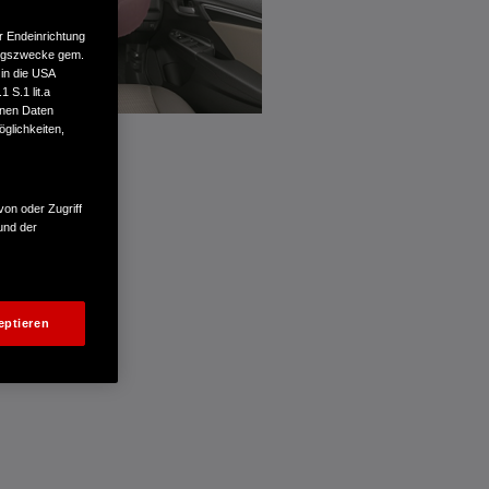
r Endeinrichtung
tungszwecke gem.
 in die USA
 S.1 lit.a
enen Daten
glichkeiten,
von oder Zugriff
und der
eptieren