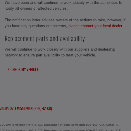
We have been and will continue to work closely with the authorities to
notify all owners of affected vehicles.
The notification letter advises owners of the actions to take, however, if
you have any questions or concerns,
please contact your local dealer
.
Replacement parts and availability
We will continue to work closely with our suppliers and dealership
network to ensure part availibility to treat your vehicle.
CHECK MY VEHICLE
UCH/CO2-EMISSIONEN (PDF, 42 KB)
l/100 km: kombiniert 4,6−4,8. CO₂-Emissionen in g/km: kombiniert 104−109. CO₂-Klasse: C.
 l/100 km: kombiniert 4,8−5,1. CO₂-Emissionen in g/km: kombiniert 109−116. CO₂-Klasse: C-D.