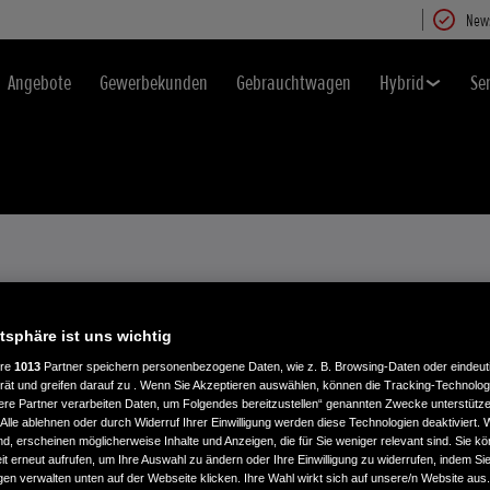
News
Angebote
Gewerbekunden
Gebrauchtwagen
Hybrid
Se
atsphäre ist uns wichtig
TOR RECALL
ere
1013
Partner speichern personenbezogene Daten, wie z. B. Browsing-Daten oder eindeu
rät und greifen darauf zu . Wenn Sie Akzeptieren auswählen, können die Tracking-Technologi
ere Partner verarbeiten Daten, um Folgendes bereitzustellen“ genannten Zwecke unterstütze
Alle ablehnen oder durch Widerruf Ihrer Einwilligung werden diese Technologien deaktiviert.
all affects a number of
ind, erscheinen möglicherweise Inhalte und Anzeigen, die für Sie weniger relevant sind. Sie k
t erneut aufrufen, um Ihre Auswahl zu ändern oder Ihre Einwilligung zu widerrufen, indem Sie
 poses a very high safety
gen verwalten unten auf der Webseite klicken. Ihre Wahl wirkt sich auf unsere/n Website aus