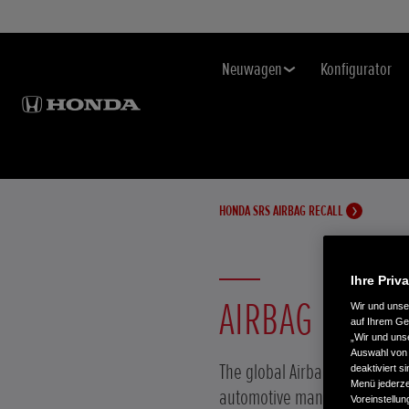
Neuwagen
Konfigurator
HONDA SRS AIRBAG RECALL
Ihre Priv
AIRBAG INFLA
Wir und uns
auf Ihrem Ge
„Wir und uns
Auswahl von 
The global Airbag Inflator Rec
deaktiviert s
Menü jederzei
automotive manufacturers and
Voreinstellun