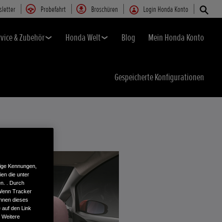
letter
Probefahrt
Broschüren
Login Honda Konto
rvice & Zubehör
Honda Welt
Blog
Mein Honda Konto
Gespeicherte Konfigurationen
tige Kennungen,
en die unter
n. . Durch
 Wenn Tracker
önnen dieses
 auf den Link
. Weitere