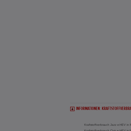
INFORMATIONEN: KRAFTSTOFFVERBRA
Kraftstoffverbrauch Jazz e:HEV in 
Kraftstoffverbrauch Civic e:HEV in