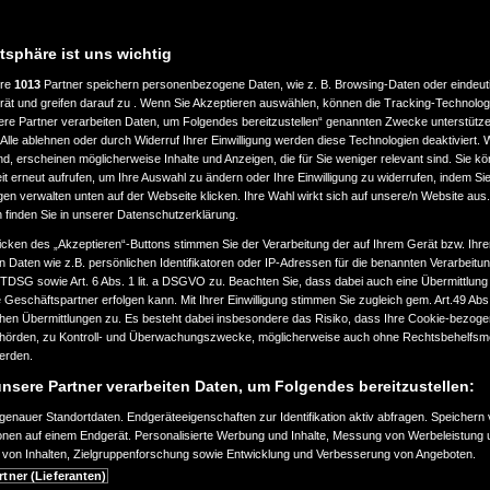
atsphäre ist uns wichtig
ere
1013
Partner speichern personenbezogene Daten, wie z. B. Browsing-Daten oder eindeu
rät und greifen darauf zu . Wenn Sie Akzeptieren auswählen, können die Tracking-Technologi
ere Partner verarbeiten Daten, um Folgendes bereitzustellen“ genannten Zwecke unterstütze
Alle ablehnen oder durch Widerruf Ihrer Einwilligung werden diese Technologien deaktiviert.
ind, erscheinen möglicherweise Inhalte und Anzeigen, die für Sie weniger relevant sind. Sie k
t erneut aufrufen, um Ihre Auswahl zu ändern oder Ihre Einwilligung zu widerrufen, indem Sie
gen verwalten unten auf der Webseite klicken. Ihre Wahl wirkt sich auf unsere/n Website aus
n finden Sie in unserer Datenschutzerklärung.
icken des „Akzeptieren“-Buttons stimmen Sie der Verarbeitung der auf Ihrem Gerät bzw. Ihre
n Daten wie z.B. persönlichen Identifikatoren oder IP-Adressen für die benannten Verarbei
TTDSG sowie Art. 6 Abs. 1 lit. a DSGVO zu. Beachten Sie, dass dabei auch eine Übermittlung
Geschäftspartner erfolgen kann. Mit Ihrer Einwilligung stimmen Sie zugleich gem. Art.49 Abs.1
n Übermittlungen zu. Es besteht dabei insbesondere das Risiko, dass Ihre Cookie-bezog
örden, zu Kontroll- und Überwachungszwecke, möglicherweise auch ohne Rechtsbehelfsmö
werden.
nsere Partner verarbeiten Daten, um Folgendes bereitzustellen:
enauer Standortdaten. Endgeräteeigenschaften zur Identifikation aktiv abfragen. Speichern 
ionen auf einem Endgerät. Personalisierte Werbung und Inhalte, Messung von Werbeleistung 
von Inhalten, Zielgruppenforschung sowie Entwicklung und Verbesserung von Angeboten.
rtner (Lieferanten)