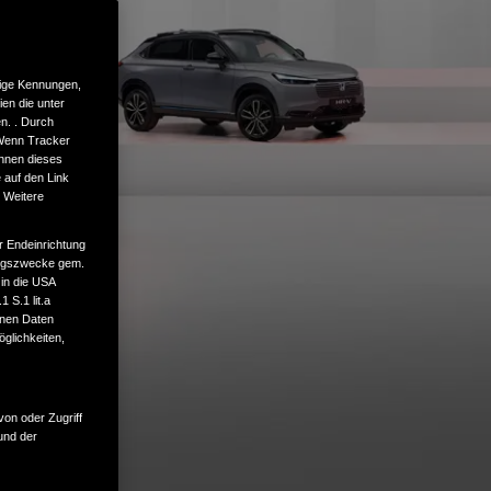
tige Kennungen,
en die unter
n. . Durch
 Wenn Tracker
önnen dieses
 auf den Link
. Weitere
r Endeinrichtung
tungszwecke gem.
 in die USA
 S.1 lit.a
enen Daten
glichkeiten,
von oder Zugriff
und der