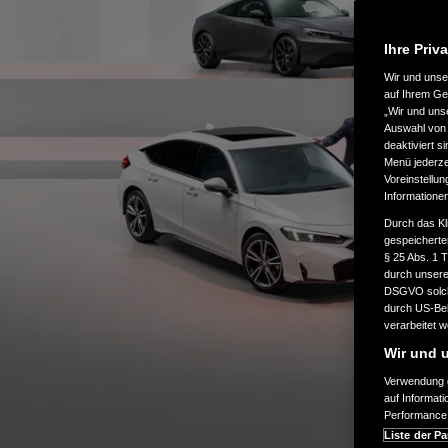
Ihre Priv
Wir und uns
auf Ihrem Ge
„Wir und uns
Auswahl von 
deaktiviert s
Menü jederzei
Voreinstellun
Informatione
Durch das Kl
gespeicherte
§ 25 Abs. 1 
durch unsere 
DSGVO solche
durch US-Beh
verarbeitet 
Wir und u
Verwendung g
auf Informat
Performance 
Liste der Pa