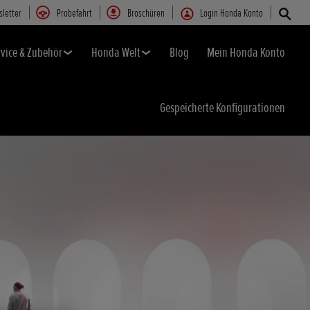
letter
Probefahrt
Broschüren
Login Honda Konto
rvice & Zubehör
Honda Welt
Blog
Mein Honda Konto
Gespeicherte Konfigurationen