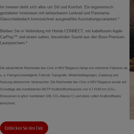
Im Inneren dreht sich alles um Stil und Komfort. Ein ergonomisch
gestalteter Innenraum mit beheizbarem Lenkrad und Panorama-
Glasschiebedach kennzeichnet ausgewählte Ausstattungsvarianten.*
Bleiben Sie in Verbindung mit Honda CONNECT, mit kabellosem Apple
CarPlay™ und einem satten, fesselnden Sound aus den Bose Premium-
Lautsprechern.*
Die tatsächliche Reichweite des Civic e:HEV Elegance hängt von mehreren Faktoren ab,
u. a. Fahrgeschwindigkeit, Fahrstil, Topografie, Wetterbedingungen, Zuladung und
Nutzung elektrischer Verbraucher. Die Reichweite des Civic e:HEV Elegance wurde auf
Grundlage des kombinierten WLTP-Kraftstoffverbrauchs von 4,7 l/100 km (CO₂-
Emissionen in g/km: kombiniert 108, CO₂-Klasse C) und eines vollen Kraftstofftanks
berechnet.
Entdecken Sie den Civic