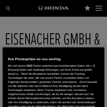
EISENACHER GMBH &
CO. KG
Ihre Privatsphäre ist uns wichtig
Wir und unsere
1015
Partner speichern personenbezogene Daten, wie z. B.
Segeberger Landstraße 65
,
24619
,
Bornhöved
Browsing-Daten oder eindeutige Kennungen, auf Ihrem Gerät und greifen
darauf zu . Wenn Sie Akzeptieren auswählen, können die Tracking-
Technologien die unter „Wir und unsere Partner verarbeiten Daten, um
Folgendes bereitzustellen“ genannten Zwecke unterstützen. . Durch Auswahl
von Alle ablehnen oder durch Widerruf Ihrer Einwilligung werden diese
Technologien deaktiviert. Wenn Tracker deaktiviert sind, erscheinen
möglicherweise Inhalte und Anzeigen, die für Sie weniger relevant sind. Sie
ROUTENPLANUNG
können dieses Menü jederzeit erneut aufrufen, um Ihre Auswahl zu ändern
oder Ihre Einwilligung zu widerrufen, indem Sie auf den Link Voreinstellungen
WEBSITE
verwalten unten auf der Webseite klicken. Ihre Wahl wirkt sich auf unsere/n