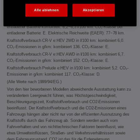
Energieverbrauch CR-V e:PHEV: Kraftstoffverbrauch gewichtet,
kombiniert: 2,6 l/100 km. Stromverbrauch gewichtet, kombiniert: 11,7
Alle ablehnen
Akzeptieren
kWh/100 km. CO₂-Emissionen in g/km gewichtet, kombiniert: 59−60.
CO₂-Klasse gewichtet, kombiniert: B. Kraftstoffverbrauch bei
entladener Batterie kombiniert: 6,2−6,3 l/100 km. CO₂-Klasse bei
entladener Batterie: E. Elektrische Reichweite (EAER): 77−78 km.
Kraftstoffverbrauch CR-V e:HEV 2WD in l/100 km: kombiniert 6,0.
CO₂-Emissionen in g/km: kombiniert 136. CO₂-Klasse: E.
Kraftstoffverbrauch CR-V e:HEV AWD in l/100 km: kombiniert 6,7.
CO₂-Emissionen in g/km: kombiniert 152. CO₂-Klasse: E.
Kraftstoffverbrauch Prelude e:HEV in l/100 km: kombiniert 5,2. CO₂-
Emissionen in g/km: kombiniert 117. CO₂-Klasse: D.
(Alle Werte nach 1999/94/EG.)
Von den hier beworbenen Modellen abweichende Ausstattung kann zu
verändertem Leergewicht führen, was Höchstgeschwindigkeit,
Beschleunigungszeit, Kraftstoffverbrauch und CO2-Emissionen
beeinflusst. Der Kraftstoffverbrauch und die CO2-Emissionen eines
Fahrzeugs hängen aber nicht nur von der effizienten Ausnutzung des
Kraftstoffs durch das Fahrzeug ab. Sondern werden auch vom
Fahrverhalten und von nichttechnischen Faktoren beeinflusst, wie
etwa Umwelteinflüssen, Straßen- und Verkehrsverhältnissen sowie
dem Fahrzeugzustand. CO2 ist das für die Erderwärmung