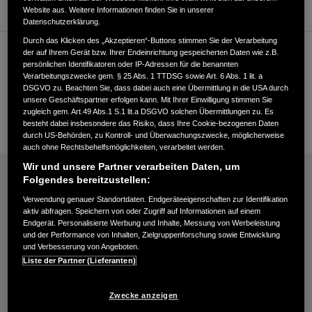
Website aus. Weitere Informationen finden Sie in unserer
Datenschutzerklärung.
Durch das Klicken des „Akzeptieren“-Buttons stimmen Sie der Verarbeitung
der auf Ihrem Gerät bzw. Ihrer Endeinrichtung gespeicherten Daten wie z.B.
Kundenservice
persönlichen Identifikatoren oder IP-Adressen für die benannten
Verarbeitungszwecke gem. § 25 Abs. 1 TTDSG sowie Art. 6 Abs. 1 lit. a
DSGVO zu. Beachten Sie, dass dabei auch eine Übermittlung in die USA durch
unsere Geschäftspartner erfolgen kann. Mit Ihrer Einwilligung stimmen Sie
+4943236061
zugleich gem. Art.49 Abs.1 S.1 lit.a DSGVO solchen Übermittlungen zu. Es
E-Mail
besteht dabei insbesondere das Risiko, dass Ihre Cookie-bezogenen Daten
durch US-Behörden, zu Kontroll- und Überwachungszwecke, möglicherweise
auch ohne Rechtsbehelfsmöglichkeiten, verarbeitet werden.
INFORMATIONEN: KRAFTSTOFFVERBRAUCH/CO2-EMISSIONEN (PDF, 42 KB)
Wir und unsere Partner verarbeiten Daten, um
Folgendes bereitzustellen:
Kraftstoffverbrauch Jazz e:HEV in l/100 km: kombiniert 4,6−4,8. CO₂-
Verwendung genauer Standortdaten. Endgeräteeigenschaften zur Identifikation
Emissionen in g/km: kombiniert 104−109. CO₂-Klasse: C.
aktiv abfragen. Speichern von oder Zugriff auf Informationen auf einem
Endgerät. Personalisierte Werbung und Inhalte, Messung von Werbeleistung
Kraftstoffverbrauch Civic e:HEV in l/100 km: kombiniert 4,8−5,1. CO₂-
und der Performance von Inhalten, Zielgruppenforschung sowie Entwicklung
Emissionen in g/km: kombiniert 109−116. CO₂-Klasse: C-D.
und Verbesserung von Angeboten.
Kraftstoffverbrauch HR-V e:HEV in l/100 km: kombiniert 5,4. CO₂-
Liste der Partner (Lieferanten)
Emissionen in g/km: kombiniert 122. CO₂-Klasse: D.
Kraftstoffverbrauch ZR-V e:HEV in l/100 km: kombiniert 5,8−5,9. CO₂-
Zwecke anzeigen
Emissionen in g/km: kombiniert 132−133. CO₂-Klasse: D.